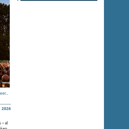
er...
i 2026
 – al
eken