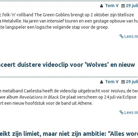
Tom V
29 jul
 folk-'n'-rollband The Green Goblins brengt op 2 oktober zijn titelloze
a Metalville. Na jaren van intensief touren en een gestage opbouw van h
rste langspeler een logische volgende stap voor de groep.
Lees me
nceert duistere videoclip voor 'Wolves' en nieuw
Tom V
29 jul
 metalband Caelestia heeft de videoclip uitgebracht voor
Wolves
, de t
euwe album
Revelations In Black
. De plaat verscheen op 24 juli via Eclipse
t een nieuw hoofdstuk voor de band uit Athene.
Lees me
ikt zijn limiet, maar niet zijn ambitie: “Alles wor