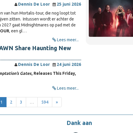
Dennis De Loor
25 juni 2026
 van hun Mortalis-tour, die nog loopt tot
ijven zitten. Intussen wordt er achter de
n 2027 gaat Midnightmares op pad met de
TOUR
, een gl…
Lees meer...
AWN Share Haunting New
Dennis De Loor
24 juni 2026
mptation’s Gates
, Releases This Friday,
Lees meer...
1
2
3
…
594
»
Dank aan