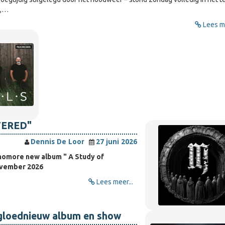
n,…
Lees me
NTERED"
Dennis De Loor
27 juni 2026
ophomore new album " A Study of
ovember 2026
Lees meer...
 gloednieuw album en show