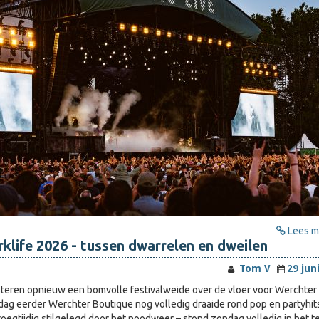
Lees me
klife 2026 - tussen dwarrelen en dweilen
Tom V
29 jun
teren opnieuw een bomvolle festivalweide over de vloer voor Werchter
 dag eerder Werchter Boutique nog volledig draaide rond pop en partyhits
roegtijdig stilgelegd door het noodweer – stond zondag volledig in het t