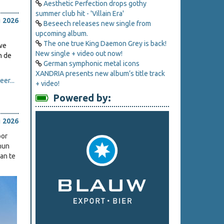
Aesthetic Perfection drops gothy
summer club hit - 'Villain Era'
i 2026
Beseech releases new single from
upcoming album.
The one true King Daemon Grey is back!
we
New single + video out now!
n de
German symphonic metal icons
XANDRIA presents new album’s title track
er...
+ video!
Powered by:
i 2026
oor
hun
an te