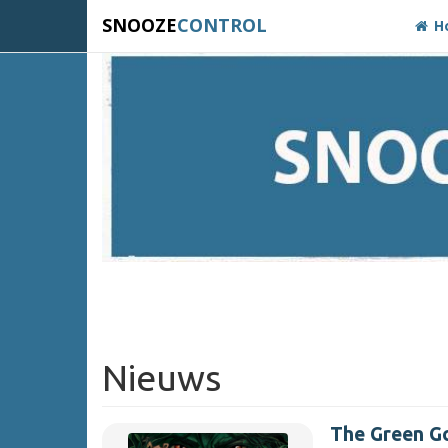
SNOOZE
CONTROL
H
Nieuws
The Green Go