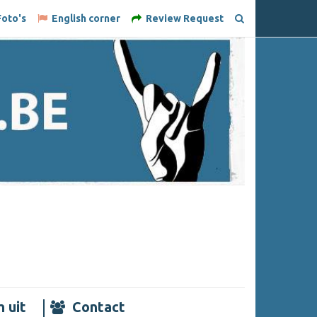
oto's
English corner
Review Request
 uit
Contact