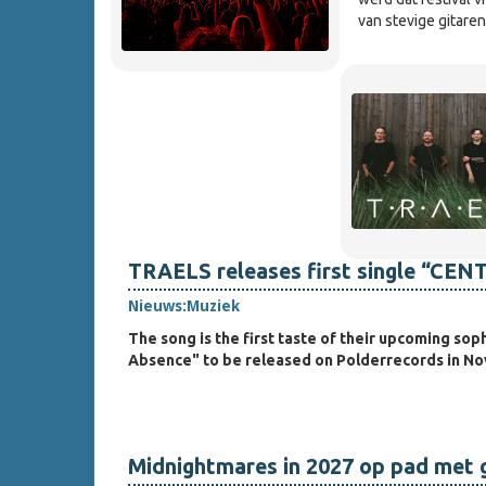
van stevige gitare
TRAELS releases first single “CE
Nieuws:
Muziek
The song is the first taste of their upcoming s
Absence" to be released on Polderrecords in N
Midnightmares in 2027 op pad met