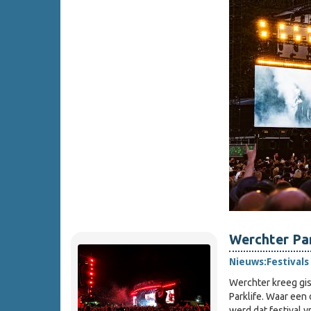
Werchter Par
Nieuws:
Festivals
Werchter kreeg gis
Parklife. Waar een
werd dat festival v