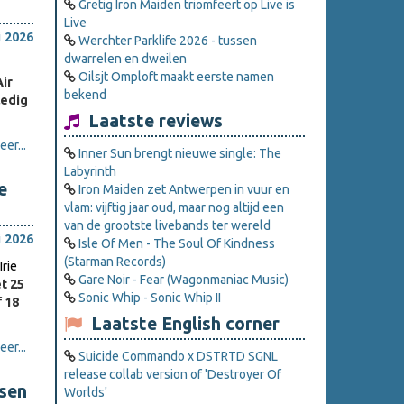
Gretig Iron Maiden triomfeert op Live is
Live
i 2026
Werchter Parklife 2026 - tussen
dwarrelen en dweilen
Oilsjt Omploft maakt eerste namen
ir
bekend
ledig
Laatste reviews
er...
Inner Sun brengt nieuwe single: The
Labyrinth
e
Iron Maiden zet Antwerpen in vuur en
vlam: vijftig jaar oud, maar nog altijd een
van de grootste livebands ter wereld
i 2026
Isle Of Men - The Soul Of Kindness
(Starman Records)
rie
Gare Noir - Fear (Wagonmaniac Music)
t 25
Sonic Whip - Sonic Whip II
f
18
Laatste English corner
er...
Suicide Commando x DSTRTD SGNL
release collab version of 'Destroyer Of
sen
Worlds'