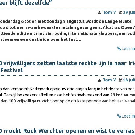
eer blijft dezelfde”
Tom V
29 jul
onderdag 6 tot en met zondag 9 augustus wordt de Lange Munte
wd tot een zwaarbewaakte metalen gevangenis. Alcatraz Open A
httiende editie uit met vier podia, internationale kleppers, een vol
ysteem en een deathride over het fest…
Lees me
vrijwilligers zetten laatste rechte lijn in naar Iri
Festival
Tom V
18 jul
dan verandert Kortemark opnieuw drie dagen lang in het decor van het I
al. Terwijl bezoekers aftellen naar het festivalweekend van
23 tot en me
r dan
100 vrijwilligers
zich voor op de drukste periode van het jaar. Vana
Lees me
mocht Rock Werchter openen en wist te verras