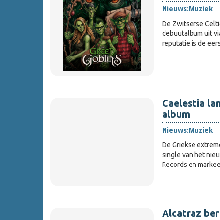
Nieuws:
Muziek
De Zwitserse Celtic
debuutalbum uit vi
reputatie is de ee
Caelestia la
album
Nieuws:
Muziek
De Griekse extreme
single van het ni
Records en markeer
Alcatraz bere