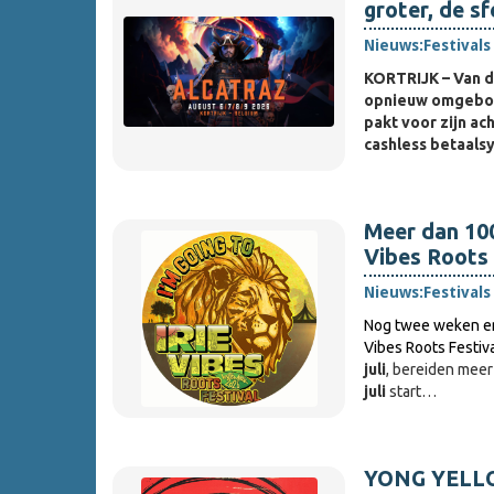
groter, de sf
Nieuws:
Festivals
KORTRIJK – Van d
opnieuw omgebou
pakt voor zijn ac
cashless betaals
Meer dan 100 
Vibes Roots 
Nieuws:
Festivals
Nog twee weken en 
Vibes Roots Festiv
juli
, bereiden mee
juli
start…
YONG YELLO 