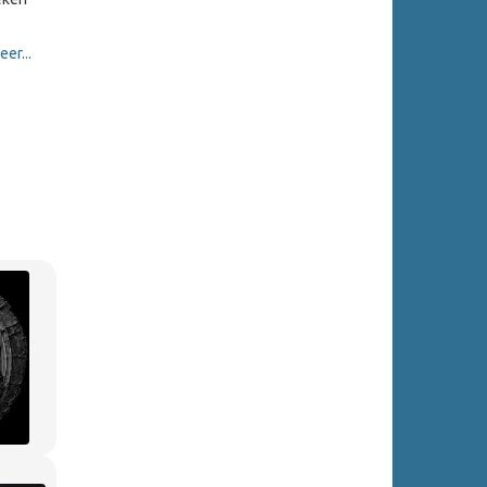
er...