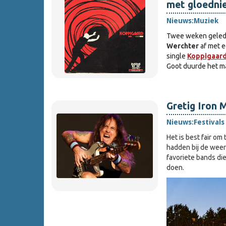
met gloednie
Nieuws:
Muziek
Twee weken geled
Werchter
af met 
single
Koppigaar
Goot duurde het ma
Gretig Iron 
Nieuws:
Festivals
Het is best fair o
hadden bij de wee
favoriete bands die
doen.