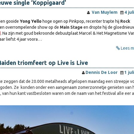
uwe single ‘Koppigaard'
Van Muylem
4 jul
en gooide
Yong Yello
hoge ogen op Pinkpop, recenter trapte hij
Rock
een overrompelende show op de
Main Stage
en dropte hij de gloednieu
d
. Na zijn met goud bekroonde debuutplaat Marcel & Het Magnetisme Va
ar liefst 4 jaar voora…
Lees me
Maiden triomfeert op Live is Live
Dennis De Loor
1 jul
m te zeggen dat de 20.000 metalheads afgelopen maandag een streepje v
rgoden. Ze konden onder een aangenaam zomerzonnetje genieten van 
, van hun kant vastbesloten waren om de naam van het festival alle eer a