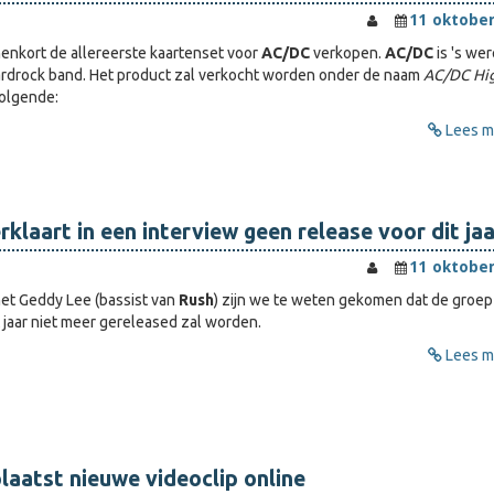
11 oktober
nenkort de allereerste kaartenset voor
AC/DC
verkopen.
AC/DC
is 's we
ardrock band. Het product zal verkocht worden onder de naam
AC/DC Hi
olgende:
Lees me
rklaart in een interview geen release voor dit jaa
11 oktober
met Geddy Lee (bassist van
Rush
) zijn we te weten gekomen dat de groep
 jaar niet meer gereleased zal worden.
Lees me
plaatst nieuwe videoclip online