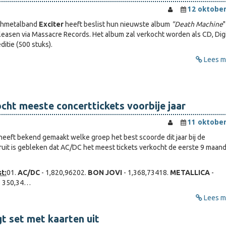
12 oktober
shmetalband
Exciter
heeft beslist hun nieuwste album
"Death Machine
"
leasen via Massacre Records. Het album zal verkocht worden als CD, Dig
ditie (500 stuks).
Lees me
ht meeste concerttickets voorbije jaar
11 oktober
heeft bekend gemaakt welke groep het best scoorde dit jaar bij de
ruit is gebleken dat AC/DC het meest tickets verkocht de eerste 9 maan
t:
01.
AC/DC
- 1,820,96202.
BON JOVI
- 1,368,73418.
METALLICA
-
- 350,34…
Lees me
 set met kaarten uit