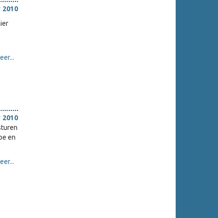
 2010
ier
er...
 2010
sturen
be en
er...