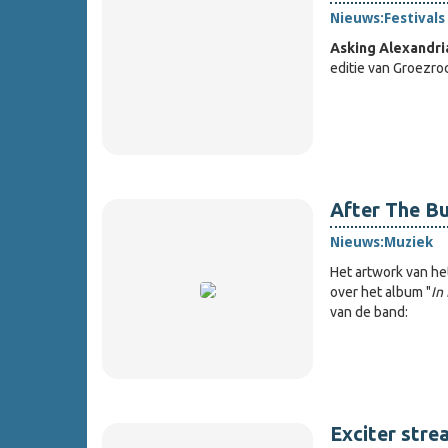
Nieuws:
Festivals
Asking Alexandri
editie van Groezro
After The Bu
Nieuws:
Muziek
Het artwork van h
over het album "
In
van de band:
Exciter stre