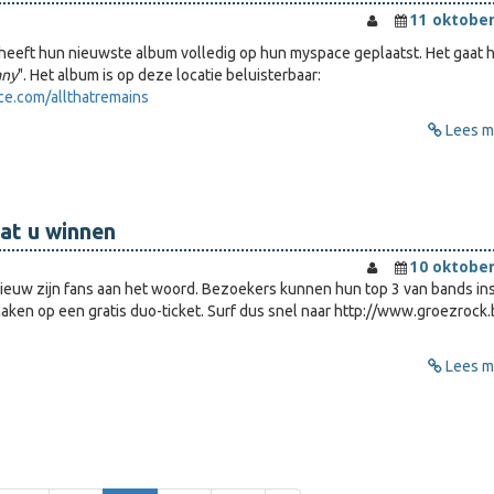
11 oktober
heeft hun nieuwste album volledig op hun myspace geplaatst. Het gaat h
any
". Het album is op deze locatie beluisterbaar:
e.com/allthatremains
Lees me
at u winnen
10 oktober
ieuw zijn fans aan het woord. Bezoekers kunnen hun top 3 van bands in
ken op een gratis duo-ticket. Surf dus snel naar http://www.groezrock.
Lees me