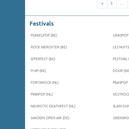
«
1
…
Festivals
PUKKELPOP (BE)
GRASPOP 
ROCK WERCHTER (BE)
LES NUITS
IEPERFEST (BE)
FESTIVAL
FI:HP (BE)
DOUR (BE
FORTAROCK (NL)
PAASPOP 
PINKPOP (NL)
VESTROCK
NEUROTIC DEATHFEST (NL)
SLAM DUN
WACKEN OPEN AIR (DE)
GRENSROC