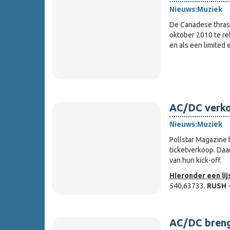
Nieuws:
Muziek
De Canadese thra
oktober 2010 te re
en als een limited e
AC/DC verkoc
Nieuws:
Muziek
Pollstar Magazine 
ticketverkoop. Daa
van hun kick-off.
Hieronder een lijs
540,63733.
RUSH
AC/DC brengt