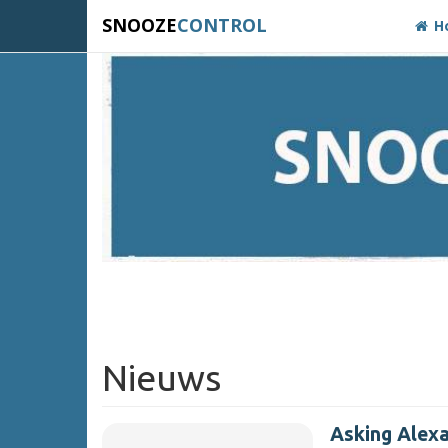
SNOOZE
CONTROL
H
Nieuws
Asking Alex