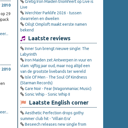
Gretig Iron Maiden triomfeert op Live is
 2010
Live
Werchter Parklife 2026 - tussen
 op 29
dwarrelen en dweilen
ipack
Oilsjt Omploft maakt eerste namen
bekend
er...
Laatste reviews
Inner Sun brengt nieuwe single: The
Labyrinth
Iron Maiden zet Antwerpen in vuur en
vlam: vijftig jaar oud, maar nog altijd een
 2010
van de grootste livebands ter wereld
Isle Of Men - The Soul Of Kindness
(Starman Records)
den
Gare Noir - Fear (Wagonmaniac Music)
Sonic Whip - Sonic Whip II
Laatste English corner
er...
Aesthetic Perfection drops gothy
summer club hit - 'Villain Era'
Beseech releases new single from