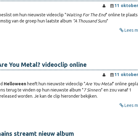
11 oktober
eslist om hun nieuwste videoclip "
Waiting For The End
" online te plaat
mstig van de groep hun laatste album
"A Thousand Suns
"
Lees me
re You Metal? videoclip online
11 oktober
nd
Helloween
heeft hun nieuwste videoclip "
Are You Metal
" online gepla
ns terug te vinden op hun nieuwste album "
7 Sinners
" en zou vanaf 1
leased worden. Je kan de clip hieronder bekijken.
Lees me
mains streamt nieuw album