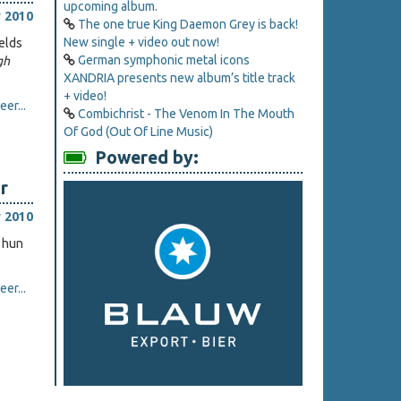
upcoming album.
 2010
The one true King Daemon Grey is back!
New single + video out now!
relds
German symphonic metal icons
gh
XANDRIA presents new album’s title track
+ video!
er...
Combichrist - The Venom In The Mouth
Of God (Out Of Line Music)
Powered by:
r
 2010
 hun
er...