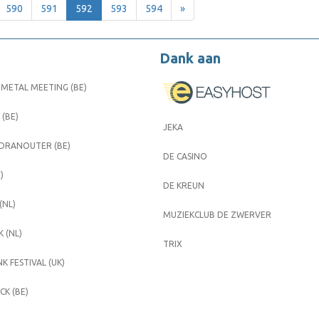
590
591
592
593
594
»
Dank aan
METAL MEETING (BE)
 (BE)
JEKA
 DRANOUTER (BE)
DE CASINO
)
DE KREUN
(NL)
MUZIEKCLUB DE ZWERVER
 (NL)
TRIX
K FESTIVAL (UK)
K (BE)