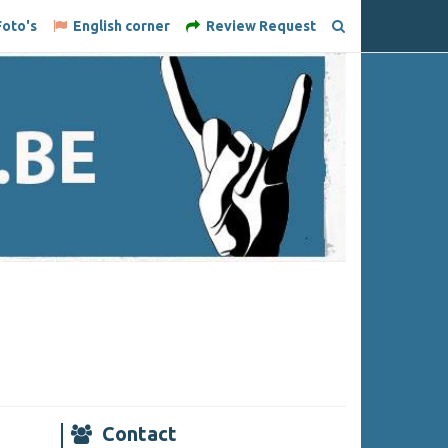
oto's
English corner
Review Request
Contact