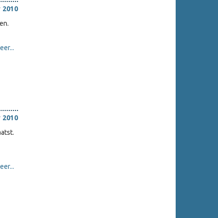
 2010
sen.
er...
 2010
atst.
er...