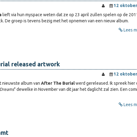
12 oktober
a
lieft via hun myspace weten dat ze op 23 april zullen spelen op de 201
ck. De groep is tevens bezig met het opnemen van een nieuw album.
Lees me
rial released artwork
12 oktober
et nieuwste album van
After The Burial
werd gereleased. Ik spreek hier
 Dreams
" dewelke in November van dit jaar het daglicht zal zien. Een co
Lees me
amt