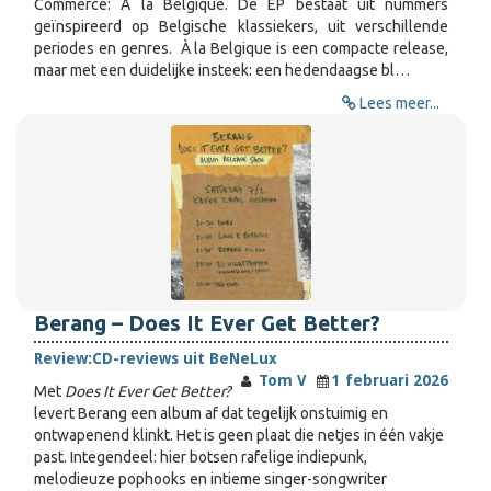
Commerce: À la Belgique. De EP bestaat uit nummers
geïnspireerd op Belgische klassiekers, uit verschillende
periodes en genres. À la Belgique is een compacte release,
maar met een duidelijke insteek: een hedendaagse bl…
Lees meer...
Berang – Does It Ever Get Better?
Review:
CD-reviews uit BeNeLux
Tom V
1 februari 2026
Met
Does It Ever Get Better?
levert Berang een album af dat tegelijk onstuimig en
ontwapenend klinkt. Het is geen plaat die netjes in één vakje
past. Integendeel: hier botsen rafelige indiepunk,
melodieuze pophooks en intieme singer-songwriter