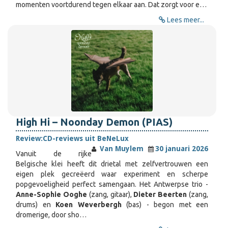
momenten voortdurend tegen elkaar aan. Dat zorgt voor e…
Lees meer...
High Hi – Noonday Demon (PIAS)
Review:
CD-reviews uit BeNeLux
Van Muylem
30 januari 2026
Vanuit de rijke
Belgische klei heeft dit drietal met zelfvertrouwen een
eigen plek gecreëerd waar experiment en scherpe
popgevoeligheid perfect samengaan. Het Antwerpse trio -
Anne-Sophie Ooghe
(zang, gitaar),
Dieter Beerten
(zang,
drums) en
Koen Weverbergh
(bas) - begon met een
dromerige, door sho…