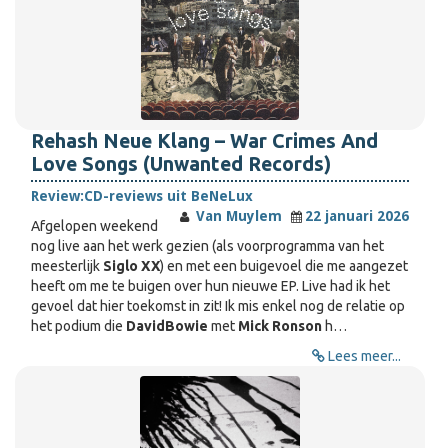
Rehash Neue Klang – War Crimes And
Love Songs (Unwanted Records)
Review:
CD-reviews uit BeNeLux
Van Muylem
22 januari 2026
Afgelopen weekend
nog live aan het werk gezien (als voorprogramma van het
meesterlijk
Siglo XX
) en met een buigevoel die me aangezet
heeft om me te buigen over hun nieuwe EP. Live had ik het
gevoel dat hier toekomst in zit! Ik mis enkel nog de relatie op
het podium die
David
Bowie
met
Mick Ronson
h…
Lees meer...