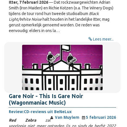
Itter, 7 februari 2026
— Dat rockzwaargewichten Adrian
Smith (Iron Maiden) en Richie Kotzen (o.a. The Winery Dogs)
tijdens de tour rond hun tweede studioalbum
Black
Light/White Noise
halt houden in het landelijke Itter, mag
gerust opmerkelijk genoemd worden. De reden was
eenvoudig: elders in ons la…
Lees meer...
Gare Noir - This Is Gare Noir
(Wagonmaniac Music)
Review:
CD-reviews uit BeNeLux
Van Muylem
5 februari 2026
Red Zebra
zal
voorlopig niet meer optreden (is zo sinds de herfst 2022