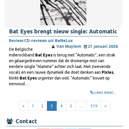
Bat Eyes brengt nieuw single: Automatic
Review:
CD-reviews uit BeNeLux
Van Muylem
21 januari 2026
De Belgische
indierockband
Bat Eyes
is terug met “Automatic”, een strak
en gitaargedreven nummer dat de dromerige mist van
eerdere single “Alamine” achter zich laat. Met zwevende
vocals en een rauwe dynamiek die doet denken aan
Pixies
,
klinkt
Bat Eyes
urgenter dan ooit. “Automatic” bouwt op
eenvoud…
Lees meer...
«
1
2
3
4
5
…
319
»
Contact