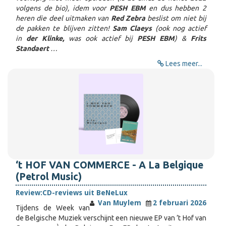
volgens de bio), idem voor
PESH EBM
en dus hebben 2
heren die deel uitmaken van
Red Zebra
beslist om niet bij
de pakken te blijven zitten!
Sam Claeys
(ook nog actief
in
der Klinke,
was ook actief bij
PESH EBM
) &
Frits
Standaert
…
Lees meer...
‘t HOF VAN COMMERCE - A La Belgique
(Petrol Music)
Review:
CD-reviews uit BeNeLux
Van Muylem
2 februari 2026
Tijdens de Week van
de Belgische Muziek verschijnt een nieuwe EP van ’t Hof van