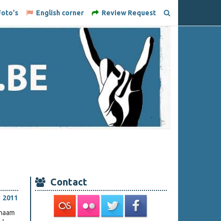
oto's
English corner
Review Request
Contact
 2011
 naam