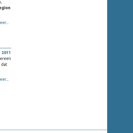
,
egion
er...
i 2011
dereen
 dat
er...