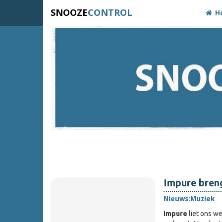
SNOOZE
CONTROL
H
Impure bren
Nieuws:
Muziek
Impure
liet ons w