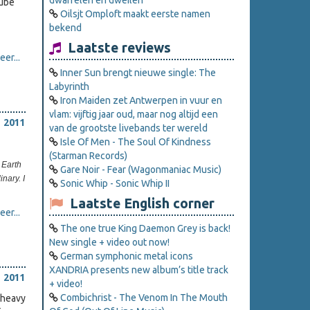
dwarrelen en dweilen
tube
Oilsjt Omploft maakt eerste namen
bekend
Laatste reviews
er...
Inner Sun brengt nieuwe single: The
Labyrinth
Iron Maiden zet Antwerpen in vuur en
vlam: vijftig jaar oud, maar nog altijd een
 2011
van de grootste livebands ter wereld
Isle Of Men - The Soul Of Kindness
(Starman Records)
 Earth
Gare Noir - Fear (Wagonmaniac Music)
nary. I
Sonic Whip - Sonic Whip II
Laatste English corner
er...
The one true King Daemon Grey is back!
New single + video out now!
German symphonic metal icons
XANDRIA presents new album’s title track
 2011
+ video!
Combichrist - The Venom In The Mouth
 heavy