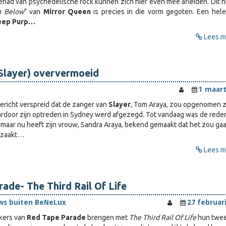
had van psychedelische rock kunnen zich hier even mee afleiden. Dit 
h Below
" van
Mirror Queen
is precies in die vorm gegoten. Een hel
eep Purp…
Lees me
Slayer) oververmoeid
1 maart
richt verspreid dat de zanger van
Slayer
, Tom Araya, zou opgenomen zi
rdoor zijn optreden in Sydney werd afgezegd. Tot vandaag was de rede
aar nu heeft zijn vrouw, Sandra Araya, bekend gemaakt dat het zou ga
rzaakt…
Lees me
ade- The Third Rail Of Life
ws buiten BeNeLux
27 februar
kers van
Red Tape Parade
brengen met
The Third Rail Of Life
hun twe