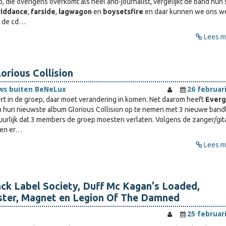
io, die overigens overkomt als heel anti-journalist, vergelijkt de band hun
riddance
,
farside
,
lagwagon
en
boysetsfire
en daar kunnen we ons w
p de cd…
Lees me
orious Collision
ws buiten BeNeLux
26 februar
rt in de groep, daar moet verandering in komen. Net daarom heeft
Everg
 hun nieuwste album Glorious Collision op te nemen met 3 nieuwe band
uurlijk dat 3 members de groep moesten verlaten. Volgens de zanger/gita
en er…
Lees me
ck Label Society, Duff Mc Kagan's Loaded,
ter, Magnet en Legion Of The Damned
25 februar