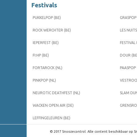
Festivals
PUKKELPOP (BE)
GRASPOP 
ROCK WERCHTER (BE)
LES NUITS
IEPERFEST (BE)
FESTIVAL
FI:HP (BE)
DOUR (BE
FORTAROCK (NL)
PAASPOP 
PINKPOP (NL)
VESTROCK
NEUROTIC DEATHFEST (NL)
SLAM DUN
WACKEN OPEN AIR (DE)
GRENSROC
LEFFINGELEUREN (BE)
© 2017 Snoozecontrol. Alle content beschikbaar op Sn