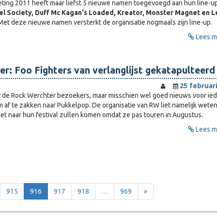
ting 2011 heeft maar liefst 5 nieuwe namen toegevoegd aan hun line-up
el Society, Duff Mc Kagan's Loaded, Kreator, Monster Magnet en L
 Met deze nieuwe namen versterkt de organisatie nogmaals zijn line-up.
Lees me
r: Foo Fighters van verlanglijst gekatapulteerd
25 februar
r de Rock Werchter bezoekers, maar misschien wel goed nieuws voor ie
m af te zakken naar Pukkelpop. De organisatie van RW liet namelijk weten
et naar hun festival zullen komen omdat ze pas touren in Augustus.
Lees me
915
916
917
918
…
969
»