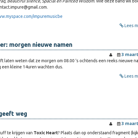
raq, Beautiful silence, Spacial en Painted Wisdom
. Wie deze band wil b
ontact.impure@gmail.com.
www.myspace.com/impuremusicbe
Lees me
er: morgen nieuwe namen
3 maart
ft laten weten dat ze morgen om 08.00 's ochtends een reeks nieuwe 
 een kleine 14uren wachten dus.
Lees me
geeft weg
3 maart
uff te krijgen van
Toxic Heart
? Plaats dan op onderstaand fragment (kij