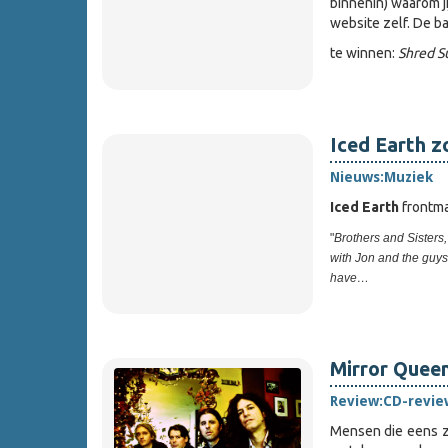
binnenin) waarom j
website zelf. De ban
te winnen:
Shred S
Iced Earth 
Nieuws:
Muziek
Iced Earth
frontman
"
Brothers and Sisters
with Jon and the guys…
have…
Mirror Quee
Review:
CD-revie
Mensen die eens zi