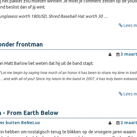
ij het pakket zou moeten winnen! Je moet je comment zetten op de you
d beslist dan of jij wint.
unglasess worth 180USD, Shred Baseball Hat worth 30 …
Lees me
zonder frontman
3 maart
 Matt Barlow liet weten dat hij uit de band stapt:
,“Let me begin by saying how much of an honor it has been to share my time in Iced
and with all of you! Since my return to the band in 2007, it has truly been extraordi
Lees me
n - From Earth Below
ws buiten BeNeLux
2 maart
n hebben om nostalgisch terug te blikken op de vroegere jaren waarin