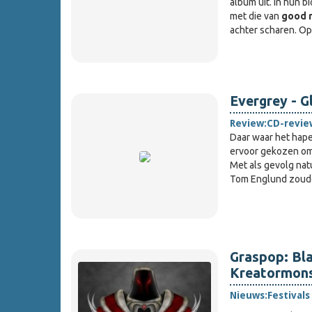
album uit. In hun b
met die van
good 
achter scharen. O
Evergrey - Gl
Review:
CD-revie
Daar waar het hape
ervoor gekozen om
Met als gevolg nat
Tom Englund zoud
Graspop: Bla
Kreatormons
Nieuws:
Festivals