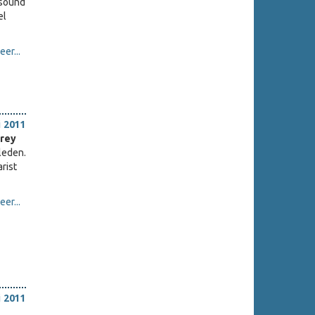
 sound
el
er...
i 2011
rey
leden.
rist
er...
i 2011