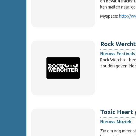
en bevat 4 tracks: I
kan mailen naar: c
Myspace:
http://
Rock Wercht
Nieuws:
Festivals
Rock Werchter hee
zouden geven. Nog
Toxic Heart 
Nieuws:
Muziek
Zin om nog meer st