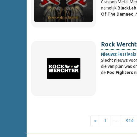
Graspop Metal Mee
namelijk
Black
Lab
Of The Damned
.
Rock Werchte
Nieuws:
Festivals
Slecht nieuws voo
die van plan was o
de
Foo Fighters
ni
«
1
…
914