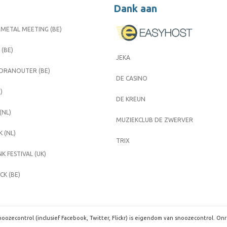
Dank aan
METAL MEETING (BE)
 (BE)
JEKA
 DRANOUTER (BE)
DE CASINO
)
DE KREUN
(NL)
MUZIEKCLUB DE ZWERVER
 (NL)
TRIX
K FESTIVAL (UK)
K (BE)
oozecontrol (inclusief Facebook, Twitter, Flickr) is eigendom van snoozecontrol. On