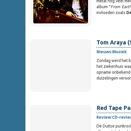
metal nog veel mee
album "
From Eart
invloeden zoals
D
Tom Araya (
Nieuws:
Muziek
Zondag werd het be
het ziekenhuis waa
opname onbekend m
duizelingen veroo
Red Tape Par
Review:
CD-revie
De Duitse punkroc