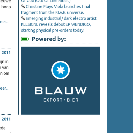
Of God (Out Of Line Music)
nieuwe
Christine Plays Viola launches final
e hoop
fragment from the F.I.V.E. universe.
Emerging industrial/ dark electro artist
er...
KLLSIGNL reveals debut EP WENDIGO,
starting physical pre-orders today!
Powered by:
 2011
jn in
n van
an om
er...
i 2011
ede