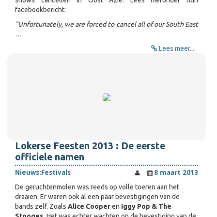
shows cancellen in Oost Azië. Lees hieronder hun
facebookbericht:
"Unfortunately, we are forced to cancel all of our South East
…
Lees meer...
Lokerse Feesten 2013 : De eerste
officiele namen
Nieuws:
Festivals
8 maart 2013
De geruchtenmolen was reeds op volle toeren aan het
draaien. Er waren ook al een paar bevestigingen van de
bands zelf. Zoals
Alice Cooper
en
Iggy Pop & The
Stooges.
Het was echter wachten op de bevestiging van de