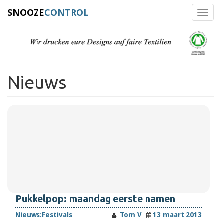
SNOOZE
CONTROL
Toggl
navig
Nieuws
Pukkelpop: maandag eerste namen
Nieuws:
Festivals
Tom V
13 maart 2013