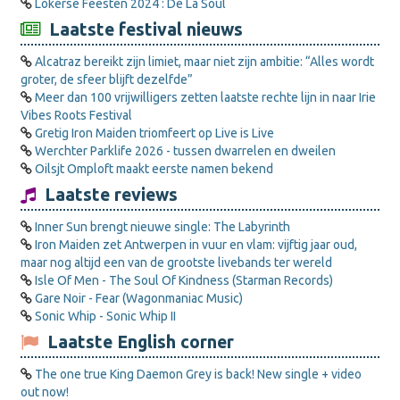
Lokerse Feesten 2024 : De La Soul
Laatste festival nieuws
Alcatraz bereikt zijn limiet, maar niet zijn ambitie: “Alles wordt
groter, de sfeer blijft dezelfde”
Meer dan 100 vrijwilligers zetten laatste rechte lijn in naar Irie
Vibes Roots Festival
Gretig Iron Maiden triomfeert op Live is Live
Werchter Parklife 2026 - tussen dwarrelen en dweilen
Oilsjt Omploft maakt eerste namen bekend
Laatste reviews
Inner Sun brengt nieuwe single: The Labyrinth
Iron Maiden zet Antwerpen in vuur en vlam: vijftig jaar oud,
maar nog altijd een van de grootste livebands ter wereld
Isle Of Men - The Soul Of Kindness (Starman Records)
Gare Noir - Fear (Wagonmaniac Music)
Sonic Whip - Sonic Whip II
Laatste English corner
The one true King Daemon Grey is back! New single + video
out now!