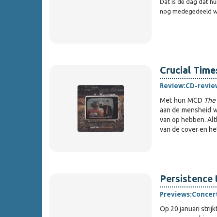
Dat is de dag dat hu
nog medegedeeld w
Crucial Time
Review:
CD-revie
Met hun MCD
The
aan de mensheid w
van op hebben. Alth
van de cover en h
Persistence 
Previews:
Concer
Op 20 januari strij