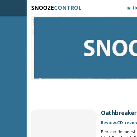
SNOOZE
CONTROL
H
Oathbreake
Review:
CD-revie
Een van de meest 