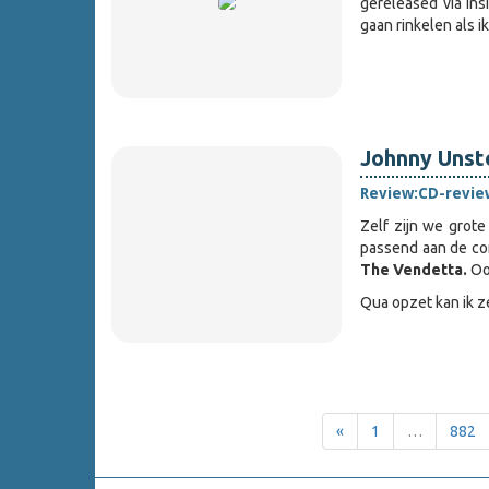
gereleased via Ins
gaan rinkelen als i
Johnny Unst
Review:
CD-revie
Zelf zijn we grot
passend aan de co
The Vendetta.
Oo
Qua opzet kan ik z
«
1
…
882