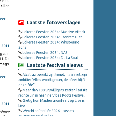
e heel
Fall
en
er...
Laatste fotoverslagen
Lokerse Feesten 2024 : Massive Attack
Lokerse Feesten 2024 : Trentemøller
Lokerse Feesten 2024 : Whispering
 2011
Sons
Lokerse Feesten 2024 : NAS
ag al in
Lokerse Feesten 2024 : De La Soul
11. De
-mags
,
Laatste festival nieuws
Alcatraz bereikt zijn limiet, maar niet zijn
er...
ambitie: “Alles wordt groter, de sfeer blijft
dezelfde”
Meer dan 100 vrijwilligers zetten laatste
rechte lijn in naar Irie Vibes Roots Festival
Gretig Iron Maiden triomfeert op Live is
 2011
Live
Werchter Parklife 2026 - tussen
/Above