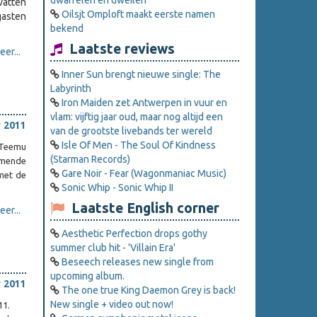
dwarrelen en dweilen
vatten
Oilsjt Omploft maakt eerste namen
gasten
bekend
Laatste reviews
er...
Inner Sun brengt nieuwe single: The
Labyrinth
Iron Maiden zet Antwerpen in vuur en
vlam: vijftig jaar oud, maar nog altijd een
 2011
van de grootste livebands ter wereld
Isle Of Men - The Soul Of Kindness
 Teemu
(Starman Records)
emende
Gare Noir - Fear (Wagonmaniac Music)
 met de
Sonic Whip - Sonic Whip II
Laatste English corner
er...
Aesthetic Perfection drops gothy
summer club hit - 'Villain Era'
Beseech releases new single from
upcoming album.
 2011
The one true King Daemon Grey is back!
New single + video out now!
11.