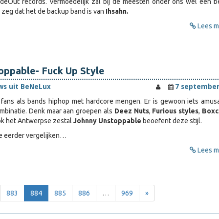
ideOut records. Vermoedelijk zal bij de meesten onder ons wel een be
k zeg dat het de backup band is van
Ihsahn.
Lees me
oppable- Fuck Up Style
ws uit BeNeLux
7 september
e fans als bands hiphop met hardcore mengen. Er is gewoon iets amus
mbinatie. Denk maar aan groepen als
Deez Nuts
,
Furious styles
,
Boxc
k het Antwerpse zestal
Johnny Unstoppable
beoefent deze stijl.
e eerder vergelijken…
Lees me
883
884
885
886
…
969
»