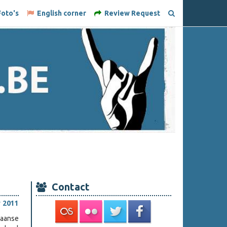
oto's
English corner
Review Request
Contact
 2011
kaanse