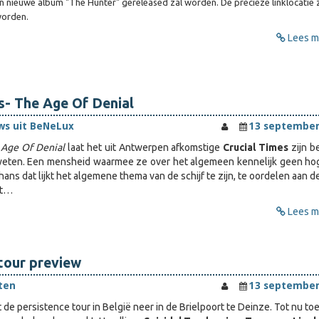
n nieuwe album "The Hunter" gereleased zal worden. De precieze linklocatie 
orden.
Lees me
s- The Age Of Denial
ws uit BeNeLux
13 september
 Age Of Denial
laat het uit Antwerpen afkomstige
Crucial Times
zijn b
eten. Een mensheid waarmee ze over het algemeen kennelijk geen ho
ans dat lijkt het algemene thema van de schijf te zijn, te oordelen aan 
et…
Lees me
tour preview
ten
13 september
kt de persistence tour in België neer in de Brielpoort te Deinze. Tot nu toe