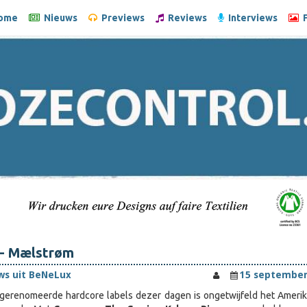
ome
Nieuws
Previews
Reviews
Interviews
F
r- Mælstrøm
ws uit BeNeLux
15 september
gerenomeerde hardcore labels dezer dagen is ongetwijfeld het Ameri