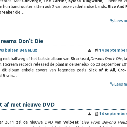
Records. Met
Converge
,
The Carrier
,
Kylesa
,
Ringworm
,… hebben z
In hun bandrooster zitten ook 2 van onze vaderlandse bands:
Rise And 
breaker
die…
Lees me
Dreams Don’t Die
ws buiten BeNeLux
14 september
 niet halfweg of het laatste album van
Skarhead,
Dreams Don’t Die
, l
n. I Scream records released de plaat in de Benelux op 23 september 20
 dit album enkele covers van legendes zoals
Sick of It All
,
Cro
d Brain…
Lees me
t af met nieuwe DVD
14 september
er 2011 zal de nieuwe DVD van
Volbeat
'
Live From Beyond Hell