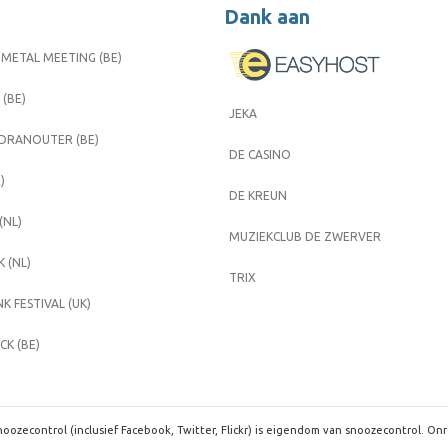
Dank aan
METAL MEETING (BE)
 (BE)
JEKA
 DRANOUTER (BE)
DE CASINO
)
DE KREUN
(NL)
MUZIEKCLUB DE ZWERVER
 (NL)
TRIX
K FESTIVAL (UK)
K (BE)
oozecontrol (inclusief Facebook, Twitter, Flickr) is eigendom van snoozecontrol. On