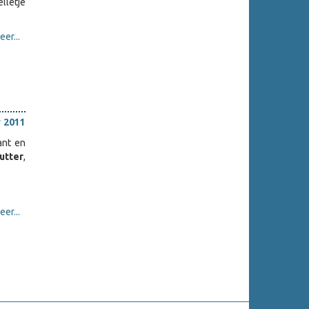
lletje
er...
 2011
ant en
utter
,
er...