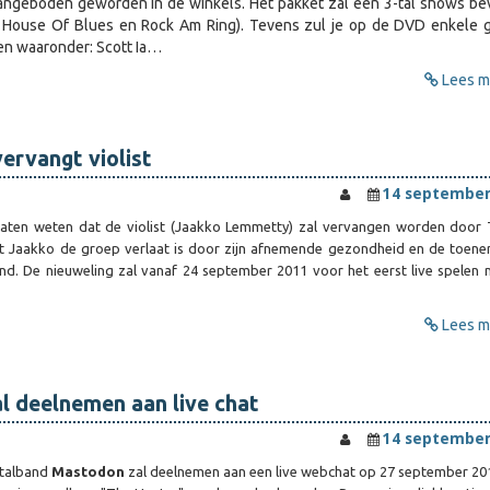
aangeboden geworden in de winkels. Het pakket zal een 3-tal shows be
House Of Blues en Rock Am Ring). Tevens zul je op de DVD enkele 
n waaronder: Scott Ia…
Lees me
vervangt violist
14 september
laten weten dat de violist (Jaakko Lemmetty) zal vervangen worden door
at Jaakko de groep verlaat is door zijn afnemende gezondheid en de toen
nd. De nieuweling zal vanaf 24 september 2011 voor het eerst live spelen
Lees me
l deelnemen aan live chat
14 september
etalband
Mastodon
zal deelnemen aan een live webchat op 27 september 20