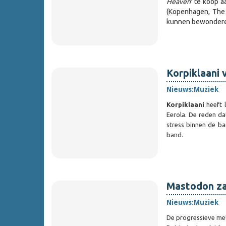
Heaven
' te koop 
(Kopenhagen, The 
kunnen bewondere
Korpiklaani 
Nieuws:
Muziek
Korpiklaani
heeft 
Eerola. De reden d
stress binnen de ba
band.
Mastodon za
Nieuws:
Muziek
De progressieve m