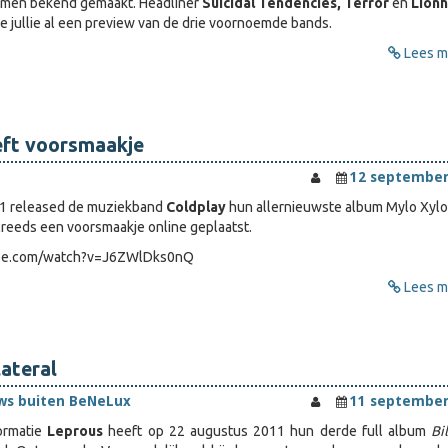
namen bekend gemaakt. Headliner
Suicidal Tendencies, Terror
en
Lionh
 jullie al een preview van de drie voornoemde bands.
Lees me
eft voorsmaakje
12 september
1 released de muziekband
Coldplay
hun allernieuwste album Mylo Xylo
reeds een voorsmaakje online geplaatst.
ube.com/watch?v=J6ZWlDks0nQ
Lees me
lateral
ws buiten BeNeLux
11 september
ormatie
Leprous
heeft op 22 augustus 2011 hun derde full album
Bil