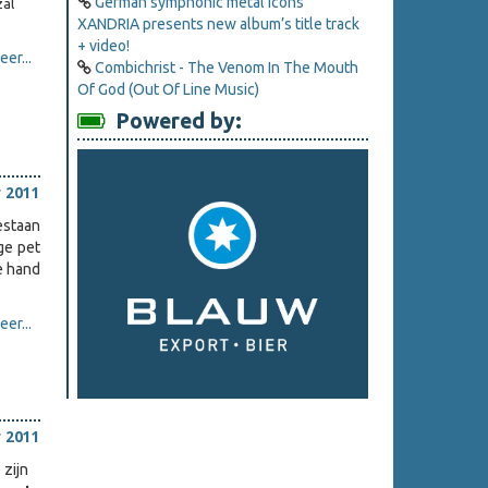
German symphonic metal icons
zal
XANDRIA presents new album’s title track
+ video!
er...
Combichrist - The Venom In The Mouth
Of God (Out Of Line Music)
Powered by:
 2011
estaan
ge pet
de hand
er...
 2011
 zijn