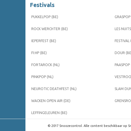
Festivals
PUKKELPOP (BE)
GRASPOP 
ROCK WERCHTER (BE)
LES NUITS
IEPERFEST (BE)
FESTIVAL
FI:HP (BE)
DOUR (BE
FORTAROCK (NL)
PAASPOP 
PINKPOP (NL)
VESTROCK
NEUROTIC DEATHFEST (NL)
SLAM DUN
WACKEN OPEN AIR (DE)
GRENSROC
LEFFINGELEUREN (BE)
© 2017 Snoozecontrol. Alle content beschikbaar op Sn