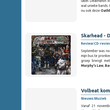
label Deathwish 
wat unieke bands. 
nu ook deze
Oath
Skarhead - 
Review:
CD-revie
September was nog
mijn bus te pronke
groep brengt met
Murphy’s Law
,
Ba
Volbeat kom
Nieuws:
Muziek
Vanaf 21 novemb