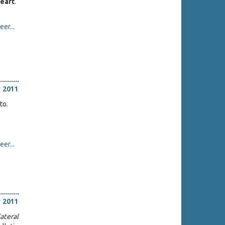
eart
.
er...
 2011
to.
er...
 2011
ateral