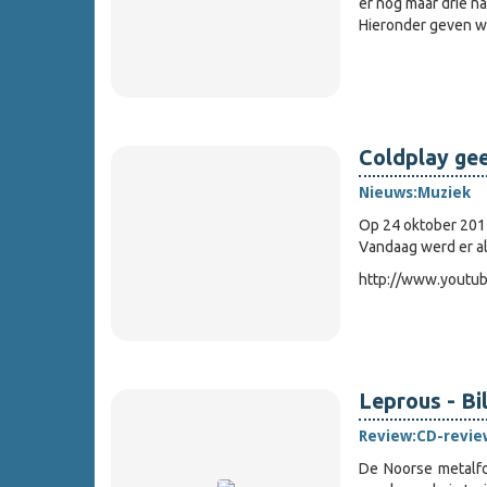
er nog maar drie 
Hieronder geven we
Coldplay ge
Nieuws:
Muziek
Op 24 oktober 201
Vandaag werd er al
http://www.yout
Leprous - Bi
Review:
CD-revie
De Noorse metalf