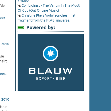
+ video!
n
Combichrist - The Venom In The Mouth
jfde
Of God (Out Of Line Music)
Christine Plays Viola launches final
er...
fragment from the F.I.V.E. universe.
Powered by:
 2010
rse
helft
er...
 2010
tuur.