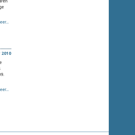
jaren
ge
er...
 2010
e
s
09.
er...