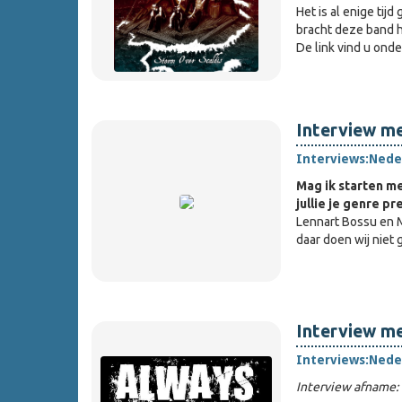
Het is al enige tij
bracht deze band h
De link vind u ond
Interview m
Interviews:
Nede
Mag ik starten me
jullie je genre pr
Lennart Bossu en M
daar doen wij niet
Interview me
Interviews:
Nede
Interview afname: