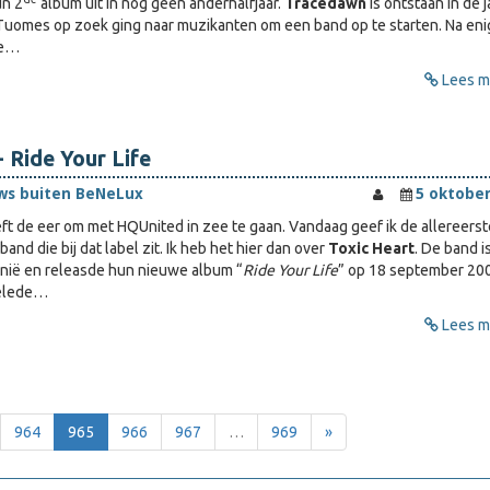
n 2
album uit in nog geen anderhalfjaar.
Tracedawn
is ontstaan in de 
 Tuomes op zoek ging naar muzikanten om een band op te starten. Na eni
ke…
Lees me
- Ride Your Life
ws buiten BeNeLux
5 oktober
t de eer om met HQUnited in zee te gaan. Vandaag geef ik de allereerst
band die bij dat label zit. Ik heb het hier dan over
Toxic Heart
. De band i
enië en releasde hun nieuwe album “
Ride Your Life
” op 18 september 20
elede…
Lees me
964
965
966
967
…
969
»