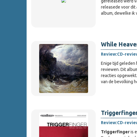
gereleased werd 
releasede voor dit 
album, dewelke ik
While Heave
Review:
CD-revie
Enige tijd geleden
reviewen. Dit album
reacties opgewekt.
van de bevolking 
Triggerfinge
Review:
CD-revie
Triggerfinger
is 