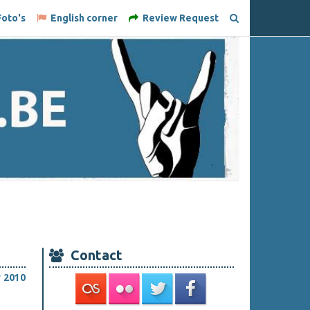
oto's
English corner
Review Request
Contact
 2010