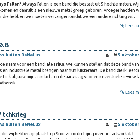
ays Fallen?
Always Fallen is een band die bestaat uit 5 hechte maten. Wij 
ekomen en daaruit is een nieuwe metal groep geboren. Vroeger hadden 
r die hebben we moeten vervangen omdat we een andere richting wi…
Lees me
.Ø.B
ws buiten BeNeLux
5 oktober
mde naam voor een band:
£leTriKa
. We kunnen stellen dat deze band van
is en industriële metal brengen naar hun luisteraars. De band die ik leerd
 trok algauw mijn aandacht en de aanvraag voor een eventuele review l
ndbereik. …
Lees me
itchkrieg
ws buiten BeNeLux
5 oktober
t die wij hebben geplaatst op Snoozecontrol ging over het artwork dat