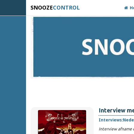
SNOOZE
CONTROL
H
Interview me
Interviews:
Nede
Interview afname 