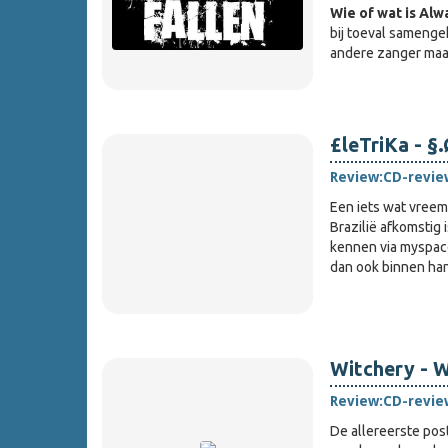
W
ie of wat is Alw
bij toeval sameng
andere zanger maa
£leTriKa - §
Review:
CD-revie
Een iets wat vree
Brazilië afkomstig 
kennen via myspace
dan ook binnen ha
Witchery - W
Review:
CD-revie
De allereerste pos