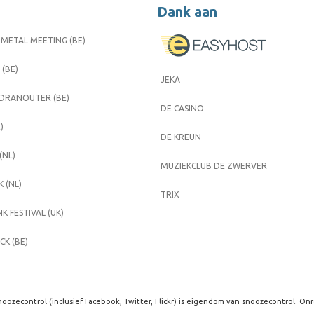
Dank aan
METAL MEETING (BE)
 (BE)
JEKA
 DRANOUTER (BE)
DE CASINO
)
DE KREUN
(NL)
MUZIEKCLUB DE ZWERVER
 (NL)
TRIX
K FESTIVAL (UK)
K (BE)
oozecontrol (inclusief Facebook, Twitter, Flickr) is eigendom van snoozecontrol. On