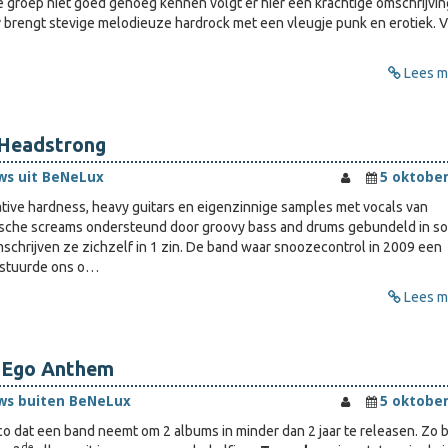
e groep niet goed genoeg kennen volgt er hier een krachtige omschrijving
r
brengt stevige melodieuze hardrock met een vleugje punk en erotiek. 
Lees me
 Headstrong
ws uit BeNeLux
5 oktober
native hardness, heavy guitars en eigenzinnige samples met vocals van
mische screams ondersteund door groovy bass and drums gebundeld in s
mschrijven ze zichzelf in 1 zin. De band waar snoozecontrol in 2009 een
 stuurde ons o…
Lees me
 Ego Anthem
ws buiten BeNeLux
5 oktober
ico dat een band neemt om 2 albums in minder dan 2 jaar te releasen. Zo 
de