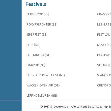
Festivals
PUKKELPOP (BE)
GRASPOP 
ROCK WERCHTER (BE)
LES NUITS
IEPERFEST (BE)
FESTIVAL
FI:HP (BE)
DOUR (BE
FORTAROCK (NL)
PAASPOP 
PINKPOP (NL)
VESTROCK
NEUROTIC DEATHFEST (NL)
SLAM DUN
WACKEN OPEN AIR (DE)
GRENSROC
LEFFINGELEUREN (BE)
© 2017 Snoozecontrol. Alle content beschikbaar op Sn