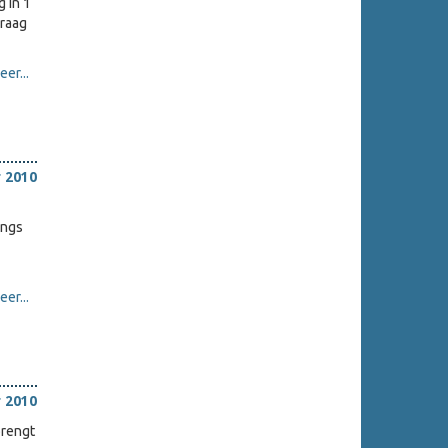
 in 1
Vraag
er...
 2010
ongs
er...
 2010
brengt