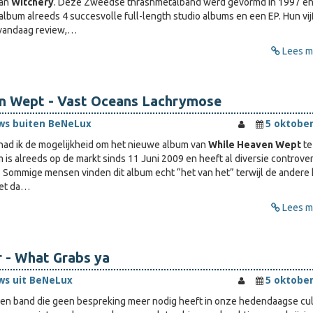
van
Witchery
. Deze Zweedse thrashmetalband werd gevormd in 1997 e
album alreeds 4 succesvolle full-length studio albums en een EP. Hun vi
 vandaag review,…
Lees me
n Wept - Vast Oceans Lachrymose
ws buiten BeNeLux
5 oktober
 had ik de mogelijkheid om het nieuwe album van
While Heaven Wept
te
 is alreeds op de markt sinds 11 Juni 2009 en heeft al diversie controve
 Sommige mensen vinden dit album echt “het van het” terwijl de andere 
het da…
Lees me
r - What Grabs ya
ws uit BeNeLux
5 oktober
een band die geen bespreking meer nodig heeft in onze hedendaagse cul