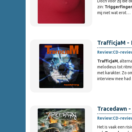
Doch voor zij die d
zin:
Triggerfinge
mij niet wat erot…
TrafficjaM -
Review:
CD-revie
TrafficjaM
, alter
melodieus tot rit
met karakter. Zo o
interview mee had
Tracedawn -
Review:
CD-revie
Het is vaak een ris