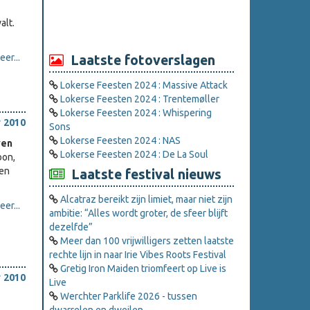
alt.
er...
Laatste fotoverslagen
Lokerse Feesten 2024 : Massive Attack
Lokerse Feesten 2024 : Trentemøller
Lokerse Feesten 2024 : Whispering
 2010
Sons
Lokerse Feesten 2024 : NAS
ven
Lokerse Feesten 2024 : De La Soul
bon,
.en
Laatste festival nieuws
Alcatraz bereikt zijn limiet, maar niet zijn
er...
ambitie: “Alles wordt groter, de sfeer blijft
dezelfde”
Meer dan 100 vrijwilligers zetten laatste
rechte lijn in naar Irie Vibes Roots Festival
Gretig Iron Maiden triomfeert op Live is
 2010
Live
Werchter Parklife 2026 - tussen