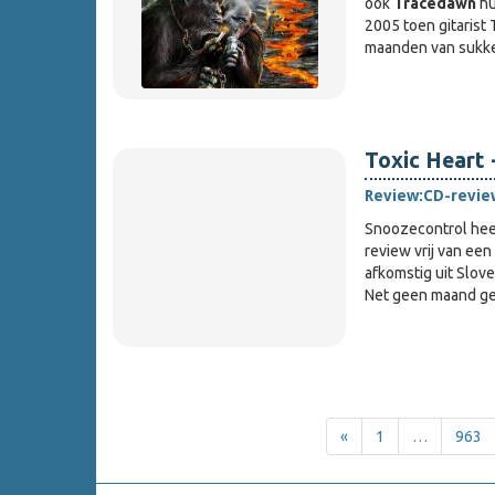
ook
Tracedawn
hu
2005 toen gitarist
maanden van suk
Toxic Heart 
Review:
CD-revie
Snoozecontrol heef
review vrij van een 
afkomstig uit Slov
Net geen maand g
«
1
…
963