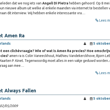
d geleden dat we nog iets van
Angeli Di Pietra
hebben gehoord. Op 8 mei
un nieuwe album uit welke al enkele maanden via internet te bestellen v
eraan dit interview. Wij hebben enkele interessante vra…
Lees me
et Amen Ra
rlands
5 oktober
t een clichévraagje? Wie of wat is Amen Ra precies? Hoe omschrij
ecies?
amen ra is Colin Vaneeckhout, Mathieu Vandekerckhove, Bjorn Le
aarten P. Kinet. Tegenwoordig moet alles in een vakje geduwd worden.
 graag aan mee…
Lees me
t Always Fallen
rlands
5 oktober
 02/05/2009