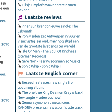
dwarrelen en dweilen
zijn
Oilsjt Omploft maakt eerste namen
we een
bekend
Laatste reviews
er...
Inner Sun brengt nieuwe single: The
Labyrinth
Iron Maiden zet Antwerpen in vuur en
vlam: vijftig jaar oud, maar nog altijd een
 2010
van de grootste livebands ter wereld
Isle Of Men - The Soul Of Kindness
(Starman Records)
e
Gare Noir - Fear (Wagonmaniac Music)
ag
Sonic Whip - Sonic Whip II
Laatste English corner
er...
Beseech releases new single from
upcoming album.
The one true King Daemon Grey is back!
New single + video out now!
 2010
German symphonic metal icons
XANDRIA presents new album’s title track