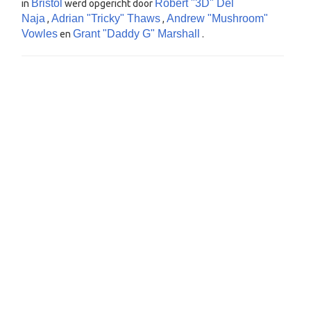
Bristol
Robert "3D" Del
in
werd opgericht door
Naja
Adrian "Tricky" Thaws
Andrew "Mushroom"
,
,
Vowles
Grant "Daddy G" Marshall
en
.