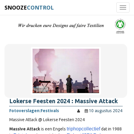
SNOOZE
CONTROL
Toggl
navig
Lokerse Feesten 2024 : Massive Attack
Fotoverslagen:
Festivals
10 augustus 2024
Massive Attack @ Lokerse Feesten 2024
triphopcollectief
Massive Attack
is een Engels
dat in 1988