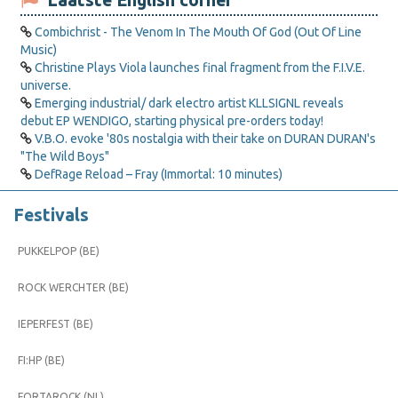
Laatste English corner
Combichrist - The Venom In The Mouth Of God (Out Of Line
Music)
Christine Plays Viola launches final fragment from the F.I.V.E.
universe.
Emerging industrial/ dark electro artist KLLSIGNL reveals
debut EP WENDIGO, starting physical pre-orders today!
V.B.O. evoke '80s nostalgia with their take on DURAN DURAN's
"The Wild Boys"
DefRage Reload – Fray (Immortal: 10 minutes)
Festivals
PUKKELPOP (BE)
ROCK WERCHTER (BE)
IEPERFEST (BE)
FI:HP (BE)
FORTAROCK (NL)