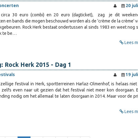
oncerten
20 jul
n circa 30 euro (combi) en 20 euro (dagticket), zag je dit weeke
ten en bands die mogen beschouwd worden als de 'crème de la crème' v
ekgebeuren. Rock Herk bestaat ondertussen al sinds 1983 en weet nog 
ek te be…
Lees me
: Rock Herk 2015 - Dag 1
estivals
19 jul
ezellige festival in Herk, sportterreinen Harlaz-Olmenhof, is helaas niet
 zelfs even naar uit gezien dat het festival niet meer kon doorgaan. 
ding nodig om het allemaal te laten doorgaan in 2014. Maar voor de pri
Lees me