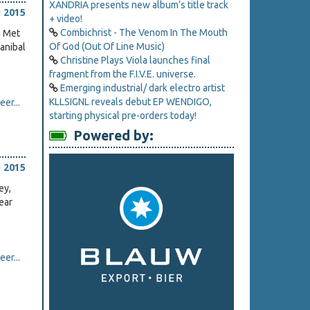
XANDRIA presents new album’s title track
i 2015
+ video!
Combichrist - The Venom In The Mouth
. Met
Of God (Out Of Line Music)
anibal
Christine Plays Viola launches final
fragment from the F.I.V.E. universe.
Emerging industrial/ dark electro artist
KLLSIGNL reveals debut EP WENDIGO,
er...
starting physical pre-orders today!
Powered by:
i 2015
ey,
ear
er...