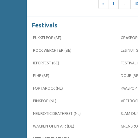
«
1
…
4
Festivals
PUKKELPOP (BE)
GRASPOP 
ROCK WERCHTER (BE)
LES NUITS
IEPERFEST (BE)
FESTIVAL
FI:HP (BE)
DOUR (BE
FORTAROCK (NL)
PAASPOP 
PINKPOP (NL)
VESTROCK
NEUROTIC DEATHFEST (NL)
SLAM DUN
WACKEN OPEN AIR (DE)
GRENSROC