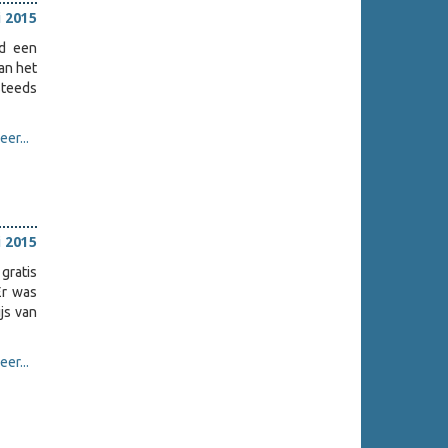
i 2015
nd een
an het
steeds
er...
i 2015
 gratis
Er was
js van
er...