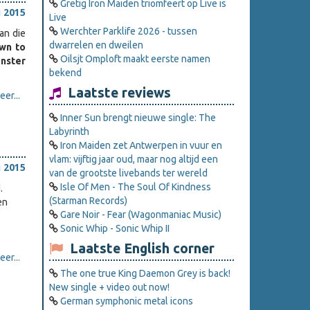
Gretig Iron Maiden triomfeert op Live is
i 2015
Live
Werchter Parklife 2026 - tussen
aan die
dwarrelen en dweilen
wn to
Oilsjt Omploft maakt eerste namen
onster
bekend
Laatste reviews
er...
Inner Sun brengt nieuwe single: The
Labyrinth
Iron Maiden zet Antwerpen in vuur en
vlam: vijftig jaar oud, maar nog altijd een
i 2015
van de grootste livebands ter wereld
Isle Of Men - The Soul Of Kindness
.
(Starman Records)
en
Gare Noir - Fear (Wagonmaniac Music)
Sonic Whip - Sonic Whip II
Laatste English corner
er...
The one true King Daemon Grey is back!
New single + video out now!
German symphonic metal icons