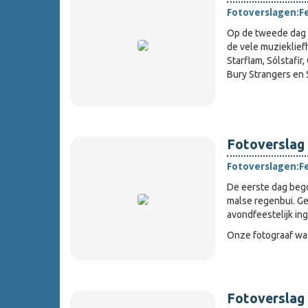
Fotoverslagen:
F
Op de tweede dag v
de vele muzieklief
Starflam, Sólstafir
Bury Strangers en
Fotoverslag 
Fotoverslagen:
F
De eerste dag beg
malse regenbui. Ge
avondfeestelijk in
Onze fotograaf wa
Fotoverslag 