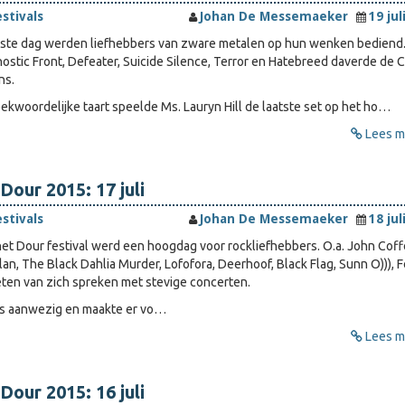
estivals
Johan De Messemaeker
19 jul
tste dag werden liefhebbers van zware metalen op hun wenken bediend
ostic Front, Defeater, Suicide Silence, Terror en Hatebreed daverde de C
ns.
eekwoordelijke taart speelde Ms. Lauryn Hill de laatste set op het ho…
Lees me
Dour 2015: 17 juli
estivals
Johan De Messemaeker
18 jul
et Dour festival werd een hoogdag voor rockliefhebbers. O.a. John Coff
an, The Black Dahlia Murder, Lofofora, Deerhoof, Black Flag, Sunn O))), F
ieten van zich spreken met stevige concerten.
s aanwezig en maakte er vo…
Lees me
Dour 2015: 16 juli