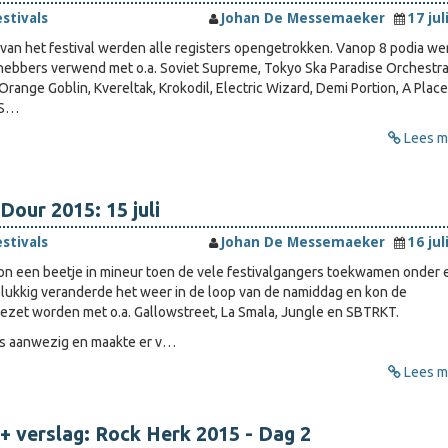
estivals
Johan De Messemaeker
17 jul
an het festival werden alle registers opengetrokken. Vanop 8 podia w
hebbers verwend met o.a. Soviet Supreme, Tokyo Ska Paradise Orchestra
, Orange Goblin, Kvereltak, Krokodil, Electric Wizard, Demi Portion, A Place
 S…
Lees me
Dour 2015: 15 juli
estivals
Johan De Messemaeker
16 jul
on een beetje in mineur toen de vele festivalgangers toekwamen onder 
lukkig veranderde het weer in de loop van de namiddag en kon de
gezet worden met o.a. Gallowstreet, La Smala, Jungle en SBTRKT.
s aanwezig en maakte er v…
Lees me
+ verslag: Rock Herk 2015 - Dag 2