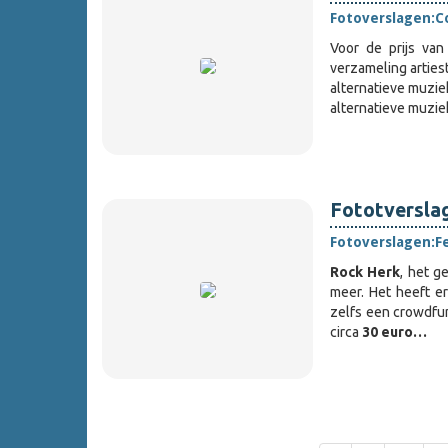
Fotoverslagen:
C
Voor de prijs va
verzameling arties
alternatieve muzi
alternatieve muzi
Fototverslag
Fotoverslagen:
F
Rock Herk
, het g
meer. Het heeft er
zelfs een crowdfun
circa
30 euro…