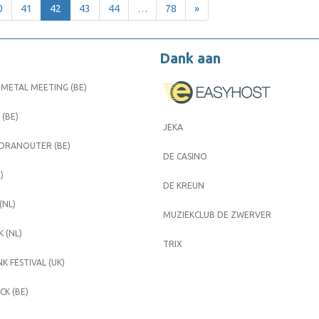
0
41
42
43
44
…
78
»
Dank aan
METAL MEETING (BE)
 (BE)
JEKA
 DRANOUTER (BE)
DE CASINO
)
DE KREUN
(NL)
MUZIEKCLUB DE ZWERVER
 (NL)
TRIX
K FESTIVAL (UK)
K (BE)