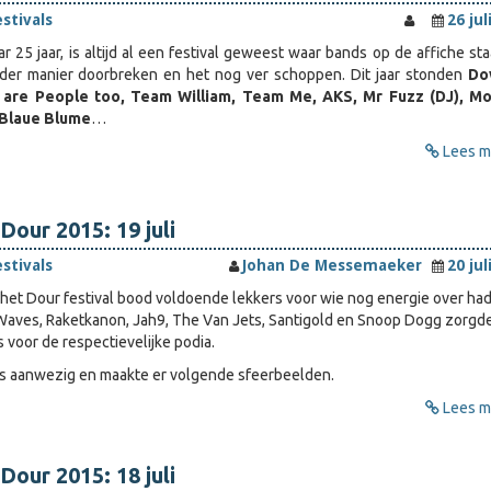
estivals
26 jul
aar 25 jaar, is altijd al een festival geweest waar bands op de affiche st
nder manier doorbreken en het nog ver schoppen. Dit jaar stonden
Do
 are People too, Team William, Team Me, AKS, Mr Fuzz (DJ), M
 Blaue Blume
…
Lees me
Dour 2015: 19 juli
estivals
Johan De Messemaeker
20 jul
 het Dour festival bood voldoende lekkers voor wie nog energie over had
Waves, Raketkanon, Jah9, The Van Jets, Santigold en Snoop Dogg zorgd
 voor de respectievelijke podia.
s aanwezig en maakte er volgende sfeerbeelden.
Lees me
Dour 2015: 18 juli