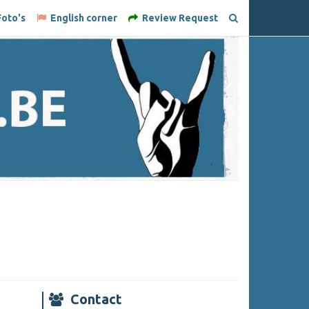
oto's
English corner
Review Request
Contact