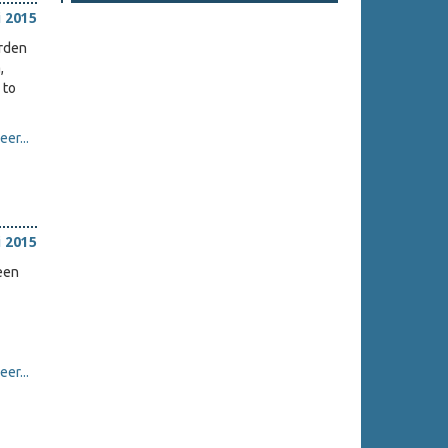
i 2015
erden
,
 to
er...
i 2015
een
er...