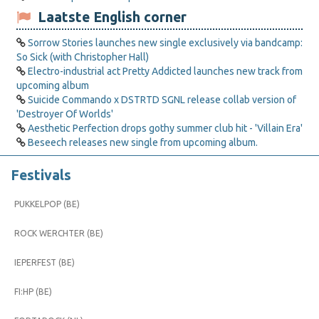
Laatste English corner
Sorrow Stories launches new single exclusively via bandcamp:
So Sick (with Christopher Hall)
Electro-industrial act Pretty Addicted launches new track from
upcoming album
Suicide Commando x DSTRTD SGNL release collab version of
'Destroyer Of Worlds'
Aesthetic Perfection drops gothy summer club hit - 'Villain Era'
Beseech releases new single from upcoming album.
Festivals
PUKKELPOP (BE)
ROCK WERCHTER (BE)
IEPERFEST (BE)
FI:HP (BE)