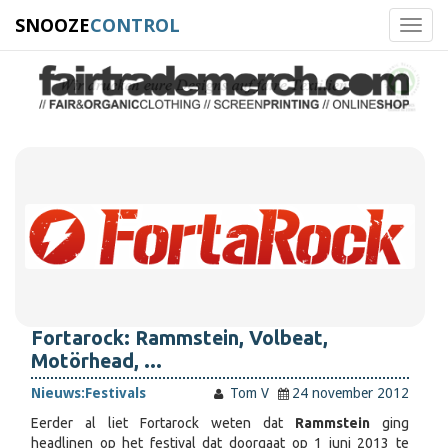
SNOOZE
CONTROL
Toggl
navig
Fortarock: Rammstein, Volbeat,
Motörhead, ...
Nieuws:
Festivals
Tom V
24 november 2012
Eerder al liet Fortarock weten dat
Rammstein
ging
headlinen op het festival dat doorgaat op 1 juni 2013 te