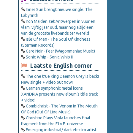
Inner Sun brengt nieuwe single: The
Labyrinth
Iron Maiden zet Antwerpen in vuur en
vlam: vijftig jaar oud, maar nog altijd een
van de grootste livebands ter wereld
Isle Of Men - The Soul Of Kindness
(Starman Records)
Gare Noir - Fear (Wagonmaniac Music)
Sonic Whip - Sonic Whip II
Laatste English corner
The one true King Daemon Grey is back!
New single + video out now!
German symphonic metal icons
XANDRIA presents new album’s title track
+ video!
Combichrist - The Venom In The Mouth
Of God (Out Of Line Music)
Christine Plays Viola launches final
fragment from the F.I.V.E. universe.
Emerging industrial/ dark electro artist