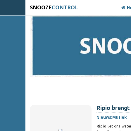
SNOOZE
CONTROL
H
Ripio brengt
Nieuws:
Muziek
Ripio
liet ons wete