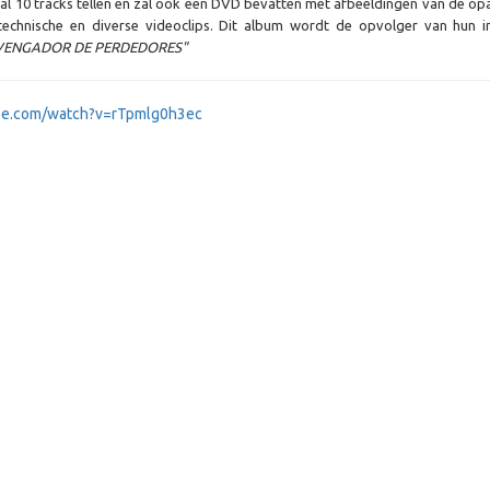
zal 10 tracks tellen en zal ook een DVD bevatten met afbeeldingen van de o
technische en diverse videoclips. Dit album wordt de opvolger van hun i
VENGADOR DE PERDEDORES"
be.com/watch?v=rTpmlg0h3ec