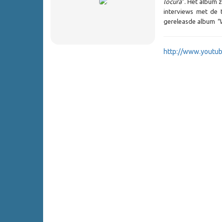
locura
". Het album 
interviews met de 
gereleasde album
"
http://www.youtu