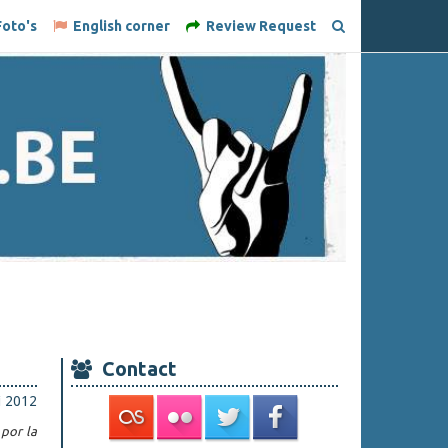
oto's
English corner
Review Request
Contact
i 2012
por la