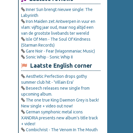
Inner Sun brengt nieuwe single: The
Labyrinth
Iron Maiden zet Antwerpen in vuur en
vlam: vijftig jaar oud, maar nog altijd een
van de grootste livebands ter wereld
Isle Of Men - The Soul Of Kindness
(Starman Records)
Gare Noir - Fear (Wagonmaniac Music)
Sonic Whip - Sonic Whip II
Laatste English corner
Aesthetic Perfection drops gothy
summer club hit - 'Villain Era'
Beseech releases new single from
upcoming album.
The one true King Daemon Grey is back!
New single + video out now!
German symphonic metal icons
XANDRIA presents new album’s title track
+ video!
Combichrist - The Venom In The Mouth