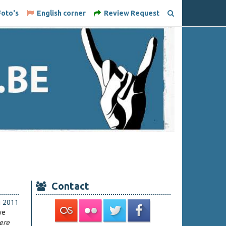
oto's
English corner
Review Request
Contact
i 2011
we
ere