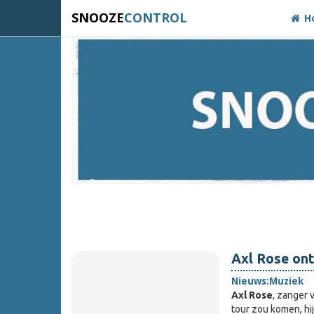
SNOOZE
CONTROL
H
Axl Rose on
Nieuws:
Muziek
Axl Rose
, zanger 
tour zou komen, hi