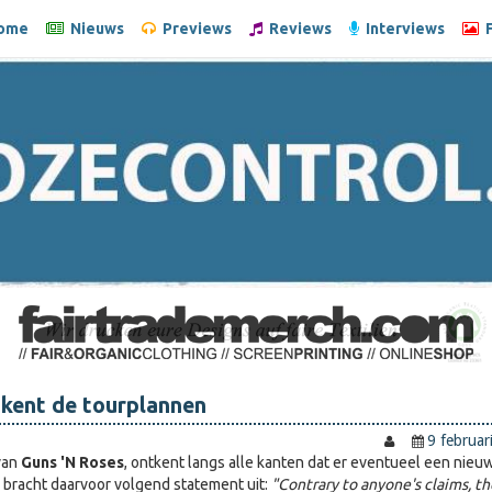
ome
Nieuws
Previews
Reviews
Interviews
F
tkent de tourplannen
9 februar
van
Guns 'N Roses
, ontkent langs alle kanten dat er eventueel een nieu
j bracht daarvoor volgend statement uit:
"Contrary to anyone's claims, th