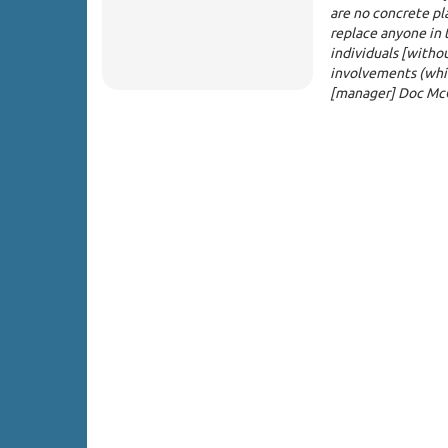
are no concrete pla
replace anyone in 
individuals [withou
involvements (whic
[manager] Doc McGh