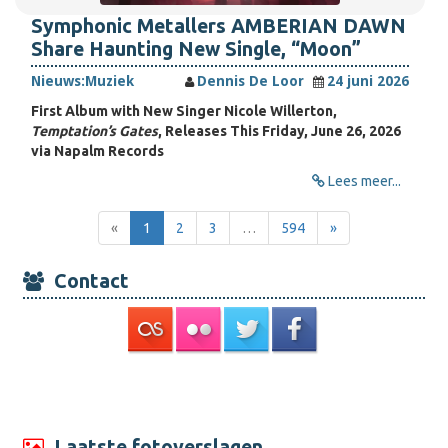
Symphonic Metallers AMBERIAN DAWN
Share Haunting New Single, “Moon”
Nieuws:
Muziek
Dennis De Loor
24 juni 2026
First Album with New Singer Nicole Willerton,
Temptation’s Gates
, Releases This Friday, June 26, 2026
via Napalm Records
Lees meer...
«
1
2
3
…
594
»
Contact
Laatste fotoverslagen