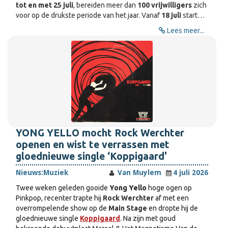
tot en met 25 juli
, bereiden meer dan
100 vrijwilligers
zich
voor op de drukste periode van het jaar. Vanaf
18 juli
start…
Lees meer...
YONG YELLO mocht Rock Werchter
openen en wist te verrassen met
gloednieuwe single ‘Koppigaard'
Nieuws:
Muziek
Van Muylem
4 juli 2026
Twee weken geleden gooide
Yong Yello
hoge ogen op
Pinkpop, recenter trapte hij
Rock Werchter
af met een
overrompelende show op de
Main Stage
en dropte hij de
gloednieuwe single
Koppigaard
. Na zijn met goud