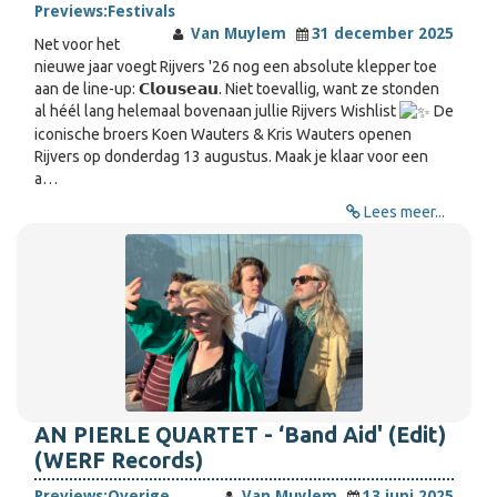
Previews:
Festivals
Van Muylem
31 december 2025
Net voor het
nieuwe jaar voegt Rijvers '26 nog een absolute klepper toe
aan de line-up: 𝗖𝗹𝗼𝘂𝘀𝗲𝗮𝘂. Niet toevallig, want ze stonden
al héél lang helemaal bovenaan jullie Rijvers Wishlist
De
iconische broers Koen Wauters & Kris Wauters openen
Rijvers op donderdag 13 augustus. Maak je klaar voor een
a…
Lees meer...
AN PIERLE QUARTET - ‘Band Aid' (Edit)
(WERF Records)
Previews:
Overige
Van Muylem
13 juni 2025