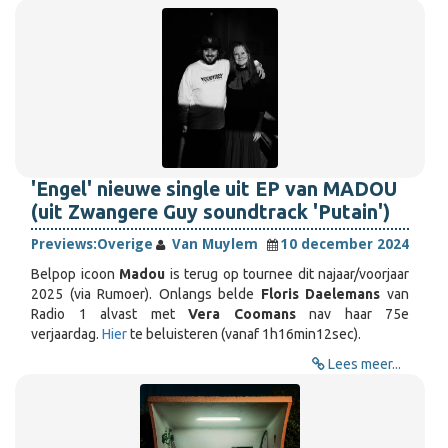
'Engel' nieuwe single uit EP van MADOU
(uit Zwangere Guy soundtrack 'Putain')
Previews:
Overige
Van Muylem
10 december 2024
Belpop icoon
Madou
is terug op tournee dit najaar/voorjaar
2025 (via Rumoer). Onlangs belde
Floris Daelemans
van
Radio 1 alvast met
Vera Coomans
nav haar 75e
verjaardag.
Hier
te beluisteren (vanaf 1h16min12sec).
Lees meer...