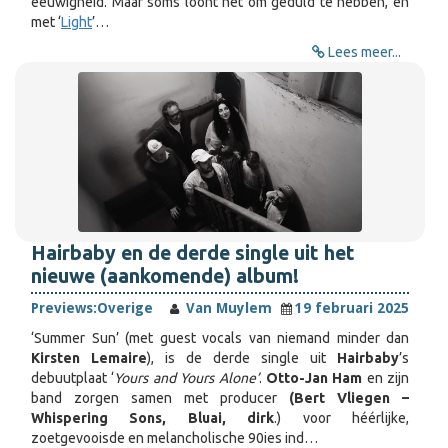
eeuwigheid. Maar soms loont het om geduld te hebben, en
met ‘
Light
’…
Lees meer...
Hairbaby en de derde single uit het
nieuwe (aankomende) album!
Previews:
Overige
Van Muylem
19 februari 2025
‘Summer Sun’ (met guest vocals van niemand minder dan
Kirsten Lemaire
), is de derde single uit
Hairbaby
’s
debuutplaat ‘
Yours and Yours Alone’
.
Otto-Jan Ham
en zijn
band zorgen samen met producer
(Bert Vliegen –
Whispering Sons, Bluai, dirk
.) voor héérlijke,
zoetgevooisde en melancholische 90ies ind…