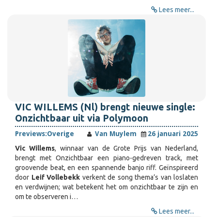
Lees meer...
VIC WILLEMS (Nl) brengt nieuwe single:
Onzichtbaar uit via Polymoon
Previews:
Overige
Van Muylem
26 januari 2025
Vic Willems
, winnaar van de Grote Prijs van Nederland,
brengt met Onzichtbaar een piano-gedreven track, met
groovende beat, en een spannende banjo riff. Geïnspireerd
door
Leif Vollebekk
verkent de song thema’s van loslaten
en verdwijnen; wat betekent het om onzichtbaar te zijn en
om te observeren i…
Lees meer...