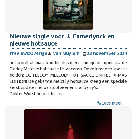
Nieuwe single voor J. Camerlynck en
nieuwe hotsauce
Previews:
Overige
Van Muylem
23 november 2024
het wordt alsmaar kouder, dus meer dan tijd om opnieuw de
Fleddy Melculy hot sauce te lanceren. Deze keer een special
edition:
DE FLEDDY MELCULY HOT SAUCE LIMITED X-MAS
EDITION
! De gekende Melculy hotsauce kreeg een speciale
kerst-update met oa stoofpeer en cranberry’s.
Dokter Worst beloofde ons o…
Lees meer...