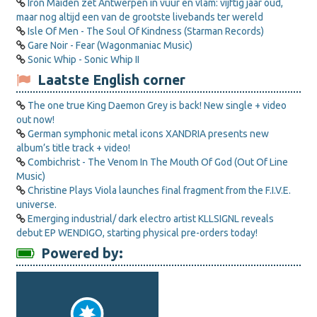
Iron Maiden zet Antwerpen in vuur en vlam: vijftig jaar oud,
maar nog altijd een van de grootste livebands ter wereld
Isle Of Men - The Soul Of Kindness (Starman Records)
Gare Noir - Fear (Wagonmaniac Music)
Sonic Whip - Sonic Whip II
Laatste English corner
The one true King Daemon Grey is back! New single + video
out now!
German symphonic metal icons XANDRIA presents new
album’s title track + video!
Combichrist - The Venom In The Mouth Of God (Out Of Line
Music)
Christine Plays Viola launches final fragment from the F.I.V.E.
universe.
Emerging industrial/ dark electro artist KLLSIGNL reveals
debut EP WENDIGO, starting physical pre-orders today!
Powered by: