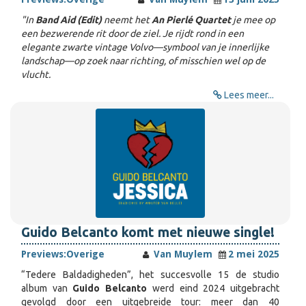
"In
Band Aid (Edit)
neemt het
An Pierlé Quartet
je mee op
een bezwerende rit door de ziel. Je rijdt rond in een
elegante zwarte vintage Volvo—symbool van je innerlijke
landschap—op zoek naar richting, of misschien wel op de
vlucht.
Lees meer...
Guido Belcanto komt met nieuwe single!
Previews:
Overige
Van Muylem
2 mei 2025
“Tedere Baldadigheden”, het succesvolle 15 de studio
album van
Guido Belcanto
werd eind 2024 uitgebracht
gevolgd door een uitgebreide tour: meer dan 40