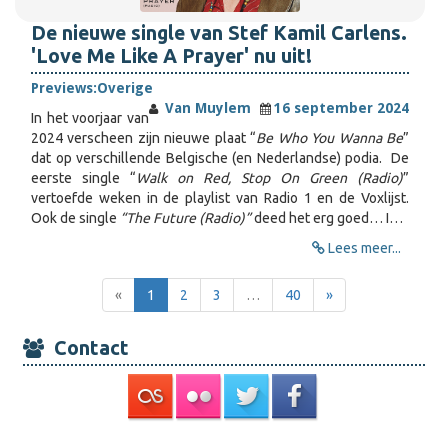
De nieuwe single van Stef Kamil Carlens.
'Love Me Like A Prayer' nu uit!
Previews:
Overige
Van Muylem
16 september 2024
In het voorjaar van
2024 verscheen zijn nieuwe plaat “
Be Who You Wanna Be
”
dat op verschillende Belgische (en Nederlandse) podia. De
eerste single “
Walk on Red, Stop On Green (Radio)
”
vertoefde weken in de playlist van Radio 1 en de Voxlijst.
Ook de single
“The Future (Radio)”
deed het erg goed… I…
Lees meer...
«
1
2
3
…
40
»
Contact