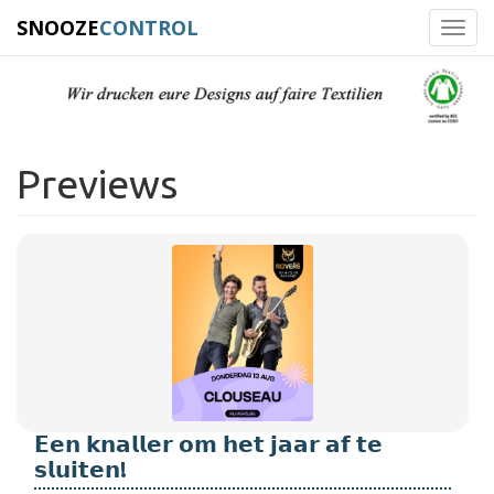
SNOOZE
CONTROL
Toggl
navig
Previews
𝗘𝗲𝗻 𝗸𝗻𝗮𝗹𝗹𝗲𝗿 𝗼𝗺 𝗵𝗲𝘁 𝗷𝗮𝗮𝗿 𝗮𝗳 𝘁𝗲
𝘀𝗹𝘂𝗶𝘁𝗲𝗻!