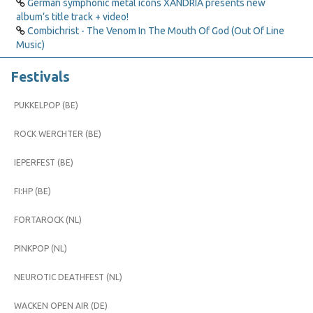
German symphonic metal icons XANDRIA presents new
album’s title track + video!
Combichrist - The Venom In The Mouth Of God (Out Of Line
Music)
Festivals
PUKKELPOP (BE)
ROCK WERCHTER (BE)
IEPERFEST (BE)
FI:HP (BE)
FORTAROCK (NL)
PINKPOP (NL)
NEUROTIC DEATHFEST (NL)
WACKEN OPEN AIR (DE)