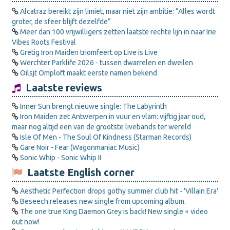
Alcatraz bereikt zijn limiet, maar niet zijn ambitie: “Alles wordt
groter, de sfeer blijft dezelfde”
Meer dan 100 vrijwilligers zetten laatste rechte lijn in naar Irie
Vibes Roots Festival
Gretig Iron Maiden triomfeert op Live is Live
Werchter Parklife 2026 - tussen dwarrelen en dweilen
Oilsjt Omploft maakt eerste namen bekend
Laatste reviews
Inner Sun brengt nieuwe single: The Labyrinth
Iron Maiden zet Antwerpen in vuur en vlam: vijftig jaar oud,
maar nog altijd een van de grootste livebands ter wereld
Isle Of Men - The Soul Of Kindness (Starman Records)
Gare Noir - Fear (Wagonmaniac Music)
Sonic Whip - Sonic Whip II
Laatste English corner
Aesthetic Perfection drops gothy summer club hit - 'Villain Era'
Beseech releases new single from upcoming album.
The one true King Daemon Grey is back! New single + video
out now!