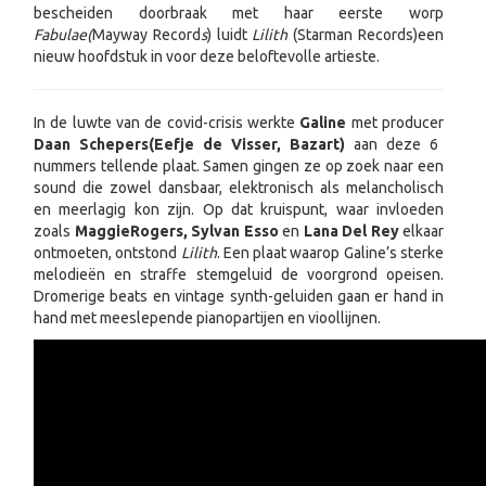
bescheiden doorbraak met haar eerste worp
Fabulae
(
Mayway Record
s
) luidt
Lilith
(Starman Records)
een
nieuw hoofdstuk in voor deze beloftevolle artieste.
In de luwte van de covid-crisis werkte
Galine
met producer
Daan Schepers
(Eefje de Visser, Bazart)
aan deze 6
nummers tellende plaat. Samen gingen ze op zoek naar een
sound die zowel dansbaar, elektronisch als melancholisch
en meerlagig kon zijn. Op dat kruispunt, waar invloeden
zoals
Maggie
Rogers, Sylvan Esso
en
Lana Del Rey
elkaar
ontmoeten, ontstond
Lilith
. Een plaat waarop Galine’s sterke
melodieën en straffe stemgeluid de voorgrond opeisen.
Dromerige beats en vintage synth-geluiden gaan er hand in
hand met meeslepende pianopartijen en vioollijnen.