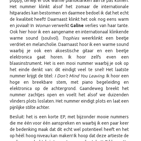
poppy, terwijl er ook warme pianoklanken aan te pas komen.
Het nummer klinkt alsof het zomaar de internationale
hitparades kan bestormen en daarmee bedoel ik dat het echt
de kwaliteit heeft! Daarnaast klinkt het ook nog eens warm
en joviaal! In
Woman
verwerkt
Galine
verlies van haar tante.
Ook hier hoor ik een aangename en internationaal klinkende
warme sound (soulvol).
Trophies
weerklinkt een beetje
verdriet en melancholie. Daarnaast hoor ik een warme sound
waarbij je ook een akoestische gitaar en een beetje
elektronica gaat horen. Ik hoor zelfs even een
blaasinstrument. Het is een mooi nummer waarbij je ook op
het einde denkt van: dit eindigt veel te snel! Het laatste
nummer krijgt de titel:
I Don’t Mind You Leaving
. Ik hoor een
hoge en breekbare stem, met piano begeleiding en
elektronica op de achtergrond. Gaandeweg breekt het
nummer zachtjes open en voelt het alsof we duizenden
vlinders plots loslaten. Het nummer eindigt plots en laat een
pijnlijke stilte achter.
Besluit: het is een korte EP, met bijzonder mooie nummers
die me één voor één aanspreken en waarbij ik een paar keer
de bedenking maak dat dit echt wel potentieel heeft en het
op héél hoog niveau kan maken! Ik hoop dat deze artieste de