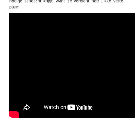
nodige aandacht krijgt: want ze verdient het! Dikke vette
pluim!