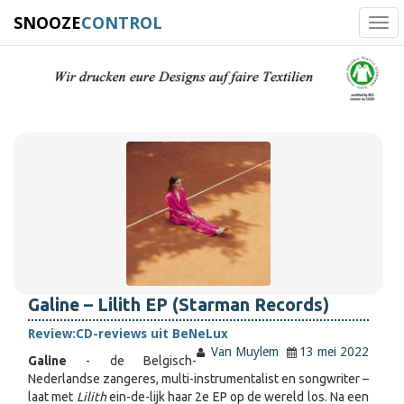
SNOOZE
CONTROL
Tog
navi
Galine – Lilith EP (Starman Records)
Review:
CD-reviews uit BeNeLux
Van Muylem
13 mei 2022
Galine
- de Belgisch-
Nederlandse zangeres, multi-instrumentalist en songwriter –
laat met
Lilith
ein-de-lijk haar 2e EP op de wereld los. Na een