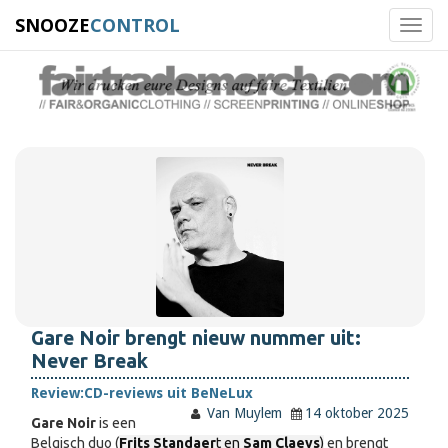
SNOOZE
CONTROL
Toggl
navig
Gare Noir brengt nieuw nummer uit:
Never Break
Review:
CD-reviews uit BeNeLux
Van Muylem
14 oktober 2025
Gare Noir
is een
Belgisch duo (
Frits Standaer
t en
Sam Claeys
)
en brengt