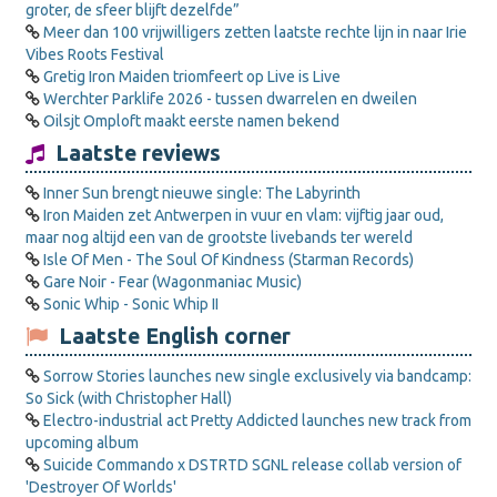
groter, de sfeer blijft dezelfde”
Meer dan 100 vrijwilligers zetten laatste rechte lijn in naar Irie
Vibes Roots Festival
Gretig Iron Maiden triomfeert op Live is Live
Werchter Parklife 2026 - tussen dwarrelen en dweilen
Oilsjt Omploft maakt eerste namen bekend
Laatste reviews
Inner Sun brengt nieuwe single: The Labyrinth
Iron Maiden zet Antwerpen in vuur en vlam: vijftig jaar oud,
maar nog altijd een van de grootste livebands ter wereld
Isle Of Men - The Soul Of Kindness (Starman Records)
Gare Noir - Fear (Wagonmaniac Music)
Sonic Whip - Sonic Whip II
Laatste English corner
Sorrow Stories launches new single exclusively via bandcamp:
So Sick (with Christopher Hall)
Electro-industrial act Pretty Addicted launches new track from
upcoming album
Suicide Commando x DSTRTD SGNL release collab version of
'Destroyer Of Worlds'