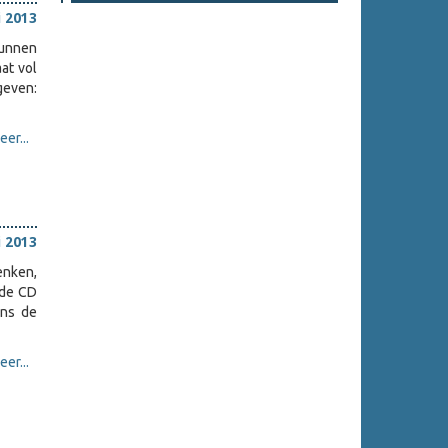
i 2013
unnen
at vol
geven:
er...
i 2013
enken,
 de CD
ens de
er...