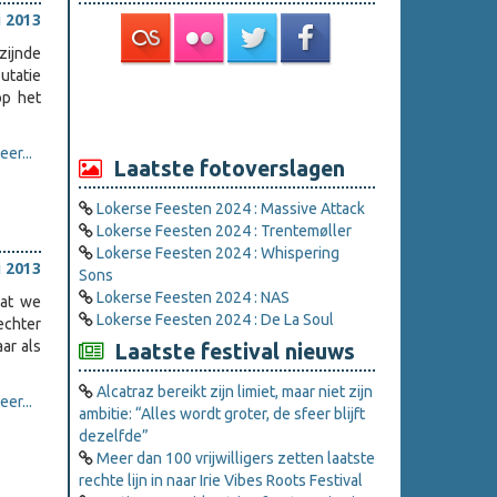
i 2013
zijnde
utatie
op het
er...
Laatste fotoverslagen
Lokerse Feesten 2024 : Massive Attack
Lokerse Feesten 2024 : Trentemøller
Lokerse Feesten 2024 : Whispering
i 2013
Sons
Lokerse Feesten 2024 : NAS
dat we
Lokerse Feesten 2024 : De La Soul
echter
ar als
Laatste festival nieuws
Alcatraz bereikt zijn limiet, maar niet zijn
er...
ambitie: “Alles wordt groter, de sfeer blijft
dezelfde”
Meer dan 100 vrijwilligers zetten laatste
rechte lijn in naar Irie Vibes Roots Festival