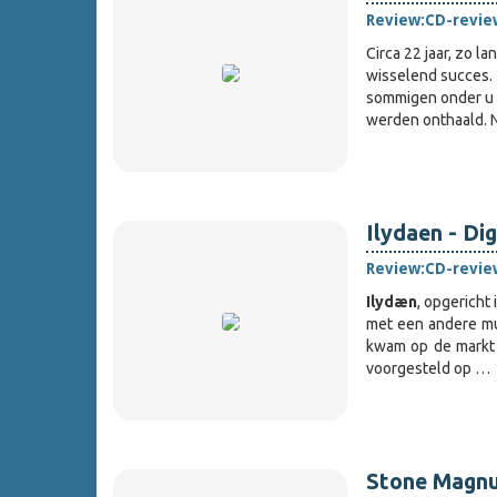
Review:
CD-revie
Circa 22 jaar, zo 
wisselend succes. 
sommigen onder u w
werden onthaald.
Ilydaen - Di
Review:
CD-revie
Ilydæn
, opgericht
met een andere muz
kwam op de markt
voorgesteld op …
Stone Magn