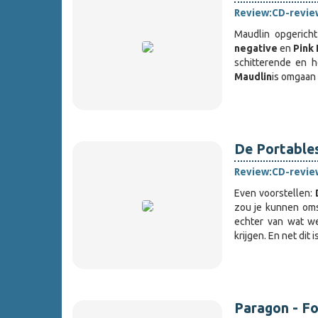
Review:
CD-revie
Maudlin opgerich
negative
en
Pink
schitterende en 
Maudlin
is omgaan
De Portables
Review:
CD-revie
Even voorstellen:
D
zou je kunnen omsc
echter van wat w
krijgen. En net dit 
Paragon - Fo