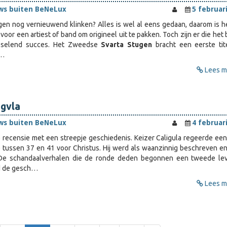
ws buiten BeNeLux
5 februar
en nog vernieuwend klinken? Alles is wel al eens gedaan, daarom is h
 voor een artiest of band om origineel uit te pakken. Toch zijn er die het 
sselend succes. Het Zweedse
Svarta Stugen
bracht een eerste tit
n…
Lees me
igvla
ws buiten BeNeLux
4 februar
recensie met een streepje geschiedenis. Keizer Caligula regeerde een
tussen 37 en 41 voor Christus. Hij werd als waanzinnig beschreven en
 De schandaalverhalen die de ronde deden begonnen een tweede le
d de gesch…
Lees me