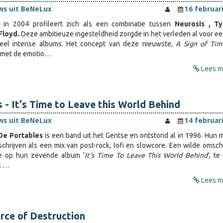
ws uit BeNeLux
16 februar
t in 2004 profileert zich als een combinatie tussen
Neurosis , T
 Floyd.
Deze ambitieuze ingesteldheid zorgde in het verleden al voor ee
heel intense albums. Het concept van deze nieuwste,
A Sign of Ti
 met de emotio…
Lees me
 - It's Time to Leave this World Behind
ws uit BeNeLux
14 februar
e Portables
is een band uit het Gentse en ontstond al in 1996. Hun 
hrijven als een mix van post-rock, lofi en slowcore. Een wilde omschr
e op hun zevende album '
It's Time To Leave This World Behind
', t
is …
Lees me
rce of Destruction