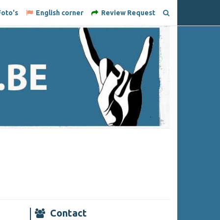
oto's
English corner
Review Request
Contact