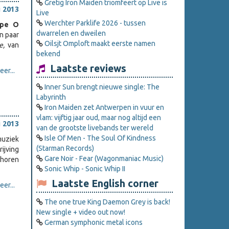
Gretig Iron Maiden triomfeert op Live is
i 2013
Live
Werchter Parklife 2026 - tussen
ype O
dwarrelen en dweilen
n paar
Oilsjt Omploft maakt eerste namen
me,
van
bekend
Laatste reviews
er...
Inner Sun brengt nieuwe single: The
Labyrinth
Iron Maiden zet Antwerpen in vuur en
vlam: vijftig jaar oud, maar nog altijd een
i 2013
van de grootste livebands ter wereld
Isle Of Men - The Soul Of Kindness
muziek
(Starman Records)
ijving
Gare Noir - Fear (Wagonmaniac Music)
e horen
Sonic Whip - Sonic Whip II
Laatste English corner
er...
The one true King Daemon Grey is back!
New single + video out now!
German symphonic metal icons