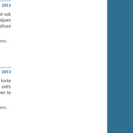
i 2013
et ook
blijven
elloze
er...
i 2013
 korte
 zelfs
ven te
er...