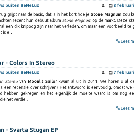
ws buiten BeNeLux
8 februar
g grijpt naar de basis, dat is in het kort hoe je
Stone Magnum
zou k
rachten recent hun debuut album
Stone Magnum
op de markt. Deze sta
al een dik knipoog zijn naar het verleden, om maar een voorbeeld te 
et is e…
Lees me
or - Colors In Stereo
ws buiten BeNeLux
7 februar
 In Stereo
van
Moonlit Sailor
kwam al uit in 2011. We horen u al d
s een recensie over schrijven? Het antwoord is eenvoudig, omdat we
rd hebben gekregen en het eigenlijk de moeite waard is om nog e
 die het verdie…
Lees me
n - Svarta Stugan EP