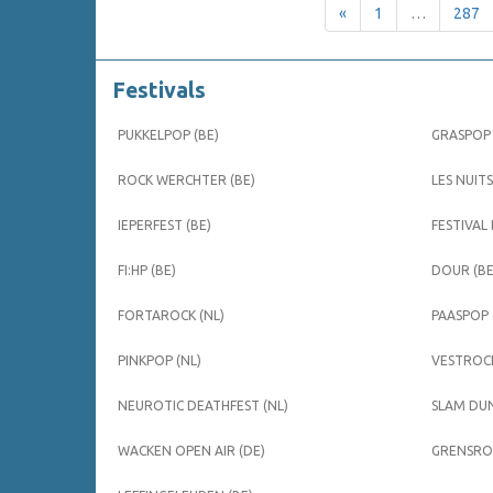
«
1
…
287
Festivals
PUKKELPOP (BE)
GRASPOP 
ROCK WERCHTER (BE)
LES NUITS
IEPERFEST (BE)
FESTIVAL
FI:HP (BE)
DOUR (BE
FORTAROCK (NL)
PAASPOP 
PINKPOP (NL)
VESTROCK
NEUROTIC DEATHFEST (NL)
SLAM DUN
WACKEN OPEN AIR (DE)
GRENSROC