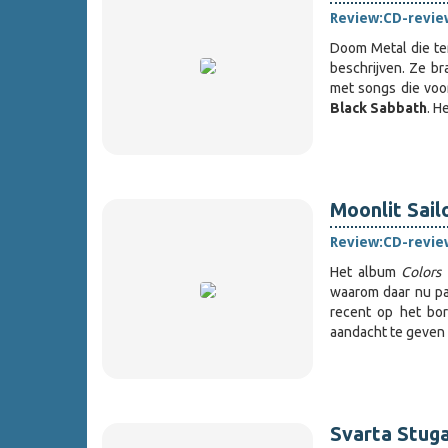
Review:
CD-revie
Doom Metal die teru
beschrijven. Ze b
met songs die voor
Black Sabbath
. H
Moonlit Sail
Review:
CD-revie
Het album
Colors
waarom daar nu pa
recent op het bo
aandacht te geven
Svarta Stuga