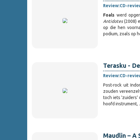
Review:
CD-revie
Foals
werd opgeri
Antidotes
(2008) 
op die hen voorna
podium, zoals op 
Terasku - D
Review:
CD-revie
Post-rock uit Indo
zouden vereenzelv
toch iets 'zuiders
hoofd instrument,
Maudlin – A 