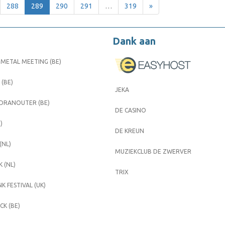
288
289
290
291
…
319
»
Dank aan
METAL MEETING (BE)
 (BE)
JEKA
 DRANOUTER (BE)
DE CASINO
)
DE KREUN
(NL)
MUZIEKCLUB DE ZWERVER
 (NL)
TRIX
K FESTIVAL (UK)
K (BE)