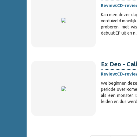
Review:
CD-revie
Kan men dezer dag
verduiveld moeilijk
proberen, met wi
debuut EP uit en 
Ex Deo - Cal
Review:
CD-revie
We beginnen deze 
periode over Rome 
als een monster.
leiden en dus wer