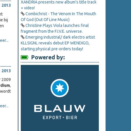
XANDRIA presents new album’s title track
i 2013
+ video!
Combichrist - The Venom In The Mouth
et
Of God (Out Of Line Music)
e bij
Christine Plays Viola launches final
ken
fragment from the F.I.V.E. universe.
Emerging industrial/ dark electro artist
er...
KLLSIGNL reveals debut EP WENDIGO,
starting physical pre-orders today!
Powered by:
i 2013
er 2009
rdium
,
 wordt
er...