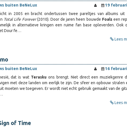
ws buiten BeNeLux
19 februar
cht in 2005 en bracht ondertussen twee pareltjes van albums uit 
en
Total Life Forever
(2010). Door de jaren heen bouwde
Foals
een rep
melijk in alternatieve kringen een ruime fan base opleverden. Ook 
het Dour fe…
Lees me
emo
ws buiten BeNeLux
16 februar
nesië, dat is wat
Terasku
ons brengt. Niet direct een muziekgenre 
igen met deze landen om eerlijk te zijn. De sfeer en opbouw stralen 
' uit moeten we toegeven. Er wordt niet echt gebruik gemaakt van de gita
 …
Lees me
Sign of Time