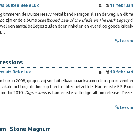
ws buiten BeNeLux
11 februar
lang timmeren de Duitse Heavy Metal band Paragon al aan de weg. En dit m
Zo zijn er de albums
Steelbound, Law of the Blade en The Dark Legacy
di
el een aantal belletjes zullen doen rinkelen en overal op goede kritie
 N…
Lees me
gressions
ws uit BeNeLux
10 februar
 in Luik in 2008, gingen vrij snel uit elkaar maar kwamen terug in novemb
ikale richting, de line-up bleef echter hetzelfde. Hun eerste EP,
Exo
 medio 2010.
Digressions
is hun eerste volledige album release. Deze
Lees me
um- Stone Magnum