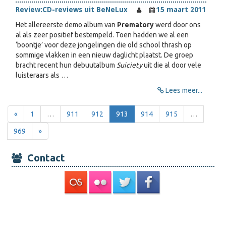
Review:
CD-reviews uit BeNeLux
15 maart 2011
Het allereerste demo album van
Prematory
werd door ons
al als zeer positief bestempeld. Toen hadden we al een
‘boontje’ voor deze jongelingen die old school thrash op
sommige vlakken in een nieuw daglicht plaatst. De groep
bracht recent hun debuutalbum
Suiciety
uit die al door vele
luisteraars als …
Lees meer...
«
1
…
911
912
913
914
915
…
969
»
Contact