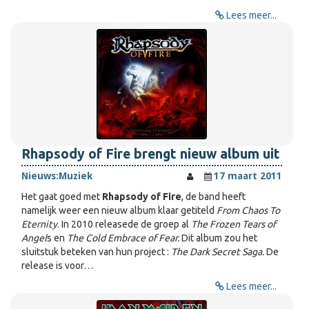
Lees meer...
Rhapsody of Fire brengt nieuw album uit
Nieuws:
Muziek
17 maart 2011
Het gaat goed met
Rhapsody of Fire
, de band heeft
namelijk weer een nieuw album klaar getiteld
From Chaos To
Eternity
. In 2010 releasede de groep al
The Frozen Tears of
Angel
s en
The Cold Embrace of Fear.
Dit album zou het
sluitstuk beteken van hun project :
The Dark Secret Saga.
De
release is voor…
Lees meer...