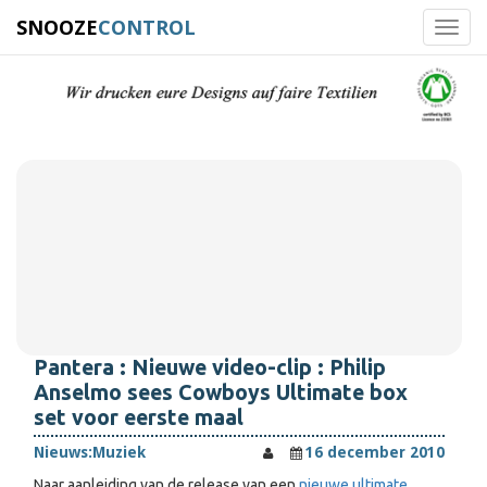
SNOOZE
CONTROL
Toggl
navig
Pantera : Nieuwe video-clip : Philip
Anselmo sees Cowboys Ultimate box
set voor eerste maal
Nieuws:
Muziek
16 december 2010
Naar aanleiding van de release van een
nieuwe ultimate