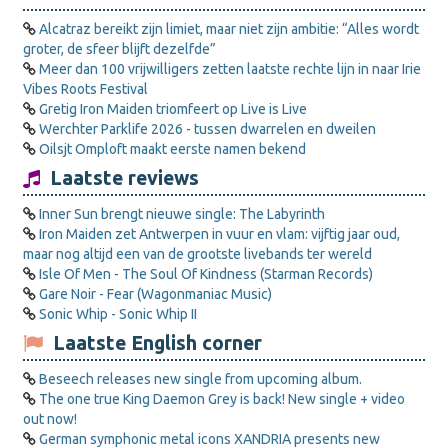
Alcatraz bereikt zijn limiet, maar niet zijn ambitie: “Alles wordt
groter, de sfeer blijft dezelfde”
Meer dan 100 vrijwilligers zetten laatste rechte lijn in naar Irie
Vibes Roots Festival
Gretig Iron Maiden triomfeert op Live is Live
Werchter Parklife 2026 - tussen dwarrelen en dweilen
Oilsjt Omploft maakt eerste namen bekend
Laatste reviews
Inner Sun brengt nieuwe single: The Labyrinth
Iron Maiden zet Antwerpen in vuur en vlam: vijftig jaar oud,
maar nog altijd een van de grootste livebands ter wereld
Isle Of Men - The Soul Of Kindness (Starman Records)
Gare Noir - Fear (Wagonmaniac Music)
Sonic Whip - Sonic Whip II
Laatste English corner
Beseech releases new single from upcoming album.
The one true King Daemon Grey is back! New single + video
out now!
German symphonic metal icons XANDRIA presents new