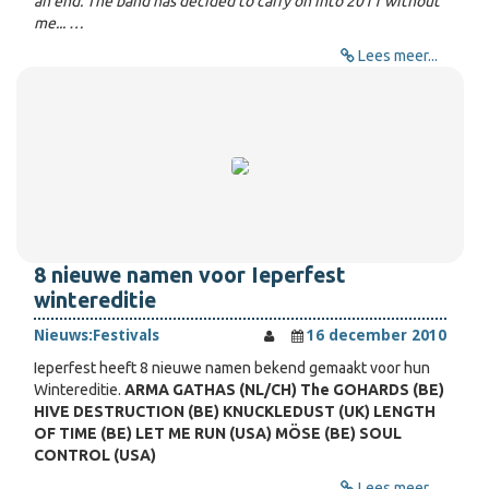
an end. The band has decided to carry on into 2011 without
me... …
Lees meer...
8 nieuwe namen voor Ieperfest
wintereditie
Nieuws:
Festivals
16 december 2010
Ieperfest heeft 8 nieuwe namen bekend gemaakt voor hun
Wintereditie.
ARMA GATHAS (NL/CH) The GOHARDS (BE)
HIVE DESTRUCTION (BE) KNUCKLEDUST (UK) LENGTH
OF TIME (BE) LET ME RUN (USA) MÖSE (BE) SOUL
CONTROL (USA)
Lees meer...