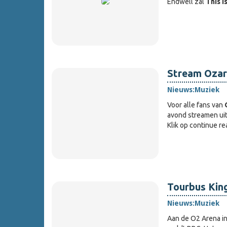
Endwell zal
This I
Stream Ozar
Nieuws:
Muziek
Voor alle fans van
avond streamen uit
Klik op continue r
Tourbus Kin
Nieuws:
Muziek
Aan de O2 Arena i