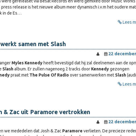
m werd gereleaset via Besat Records en werd gemixed door Music Works
 press release is het nieuwe album meer dynamisch i.v.m het oudere mate
ok in de Es…
Lees me
 werkt samen met Slash
22 december
anger
Myles Kennedy
heeft bevestigd dat hij zal deelnemen aan de o
de
Slash
album. Er zullen nagenoeg 2 tracks door
Kennedy
gezongen
nnedy
praat met
The Pulse Of Radio
over samenwerken met
Slash
(audi
Lees me
 & Zac uit Paramore vertrokken
22 december
en we mededelen dat Josh & Zac
Paramore
verlieten. De precieze rede