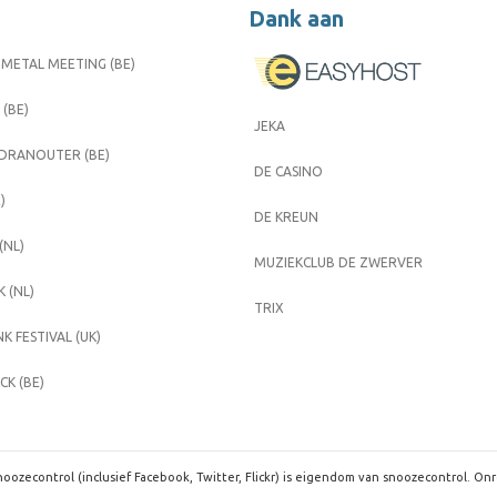
Dank aan
METAL MEETING (BE)
 (BE)
JEKA
 DRANOUTER (BE)
DE CASINO
)
DE KREUN
(NL)
MUZIEKCLUB DE ZWERVER
 (NL)
TRIX
K FESTIVAL (UK)
K (BE)
oozecontrol (inclusief Facebook, Twitter, Flickr) is eigendom van snoozecontrol. On