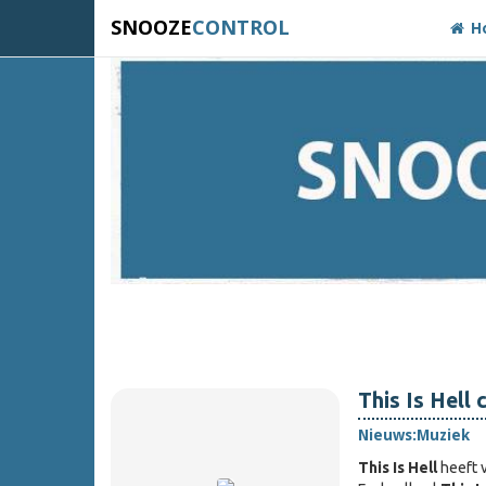
SNOOZE
CONTROL
H
This Is Hell
Nieuws:
Muziek
This Is Hell
heeft 