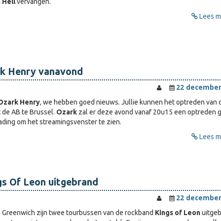
s Hell
vervangen.
Lees me
k Henry vanavond
22 december
Ozark Henry
, we hebben goed nieuws. Jullie kunnen het optreden van
 de AB te Brussel.
Ozark
zal er deze avond vanaf 20u15 een optreden 
eading om het streamingsvenster te zien.
Lees me
gs Of Leon uitgebrand
22 december
n Greenwich zijn twee tourbussen van de rockband
Kings of Leon
uitgeb