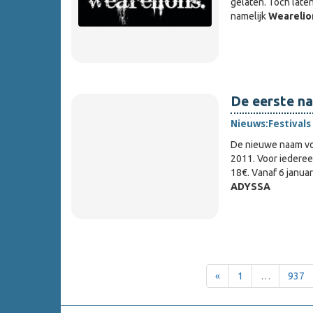
gelaten. Toch lat
namelijk
Wearelio
De eerste na
Nieuws:
Festivals
De nieuwe naam vo
2011. Voor iedereen
18€. Vanaf 6 januar
ADYSSA
«
1
…
937