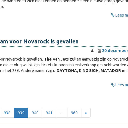
en de bandleden zich niet kennen en hebben ze een nieuwe groep gevor
ns
.
Lees me
am voor Novarock is gevallen
20 december
or Novarock is gevallen
. The Van Jet
s zullen aanwezig zijn op Novaroc
 die er vlug wil bij zijn, tickets kunnen in kerstverkoop gekocht worden
i is het 23€. Andere namen zijn:
DAYTONA, KING SIGH, MATADOR en
Lees me
938
939
940
941
…
969
»