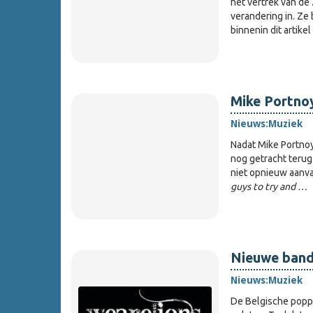
het vertrek van de
verandering in. Ze
binnenin dit artikel
Mike Portnoy
Nieuws:
Muziek
Nadat Mike Portno
nog getracht terug 
niet opnieuw aanva
guys to try and …
Nieuwe band
Nieuws:
Muziek
De Belgische pop