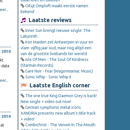
dwarrelen en dweilen
n.
Oilsjt Omploft maakt eerste namen
er...
bekend
Laatste reviews
Inner Sun brengt nieuwe single: The
Labyrinth
Iron Maiden zet Antwerpen in vuur en
vlam: vijftig jaar oud, maar nog altijd een
 2010
van de grootste livebands ter wereld
Isle Of Men - The Soul Of Kindness
kt.
(Starman Records)
e data
Gare Noir - Fear (Wagonmaniac Music)
Sonic Whip - Sonic Whip II
er...
Laatste English corner
The one true King Daemon Grey is back!
New single + video out now!
German symphonic metal icons
XANDRIA presents new album’s title track
 2010
+ video!
Combichrist - The Venom In The Mouth
sat