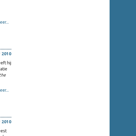
er...
 2010
ft hij
atie
 the
er...
 2010
eest