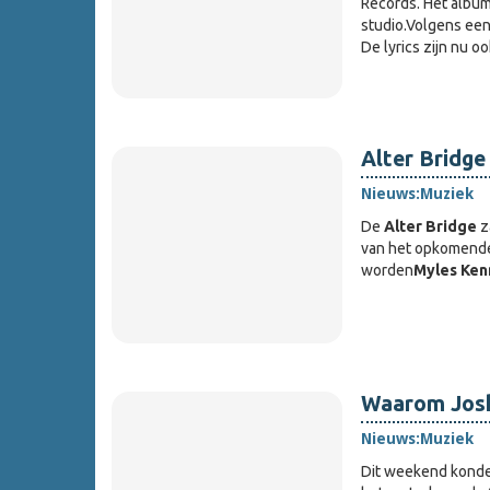
Records. Het albu
studio.Volgens een
De lyrics zijn nu o
Alter Bridge
Nieuws:
Muziek
De
Alter Bridge
z
van het opkomen
worden
Myles Ke
Waarom Josh
Nieuws:
Muziek
Dit weekend kond