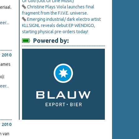
Of God (Out Of Line Music)
Christine Plays Viola launches final
riaal.
fragment from the F.I.V.E. universe.
Emerging industrial/ dark electro artist
er...
KLLSIGNL reveals debut EP WENDIGO,
starting physical pre-orders today!
Powered by:
 2010
pnames
o):
er...
 2010
n van