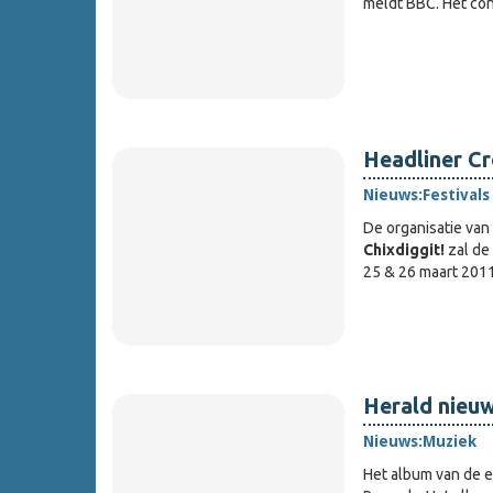
meldt BBC. Het con
Headliner C
Nieuws:
Festivals
De organisatie van
Chixdiggit!
zal de 
25 & 26 maart 2011
Herald nieu
Nieuws:
Muziek
Het album van de 