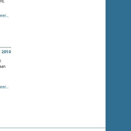
md,
er...
 2010
k
 aan
er...