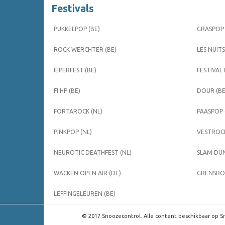
Festivals
PUKKELPOP (BE)
GRASPOP 
ROCK WERCHTER (BE)
LES NUITS
IEPERFEST (BE)
FESTIVAL
FI:HP (BE)
DOUR (BE
FORTAROCK (NL)
PAASPOP 
PINKPOP (NL)
VESTROCK
NEUROTIC DEATHFEST (NL)
SLAM DUN
WACKEN OPEN AIR (DE)
GRENSROC
LEFFINGELEUREN (BE)
© 2017 Snoozecontrol. Alle content beschikbaar op Sn