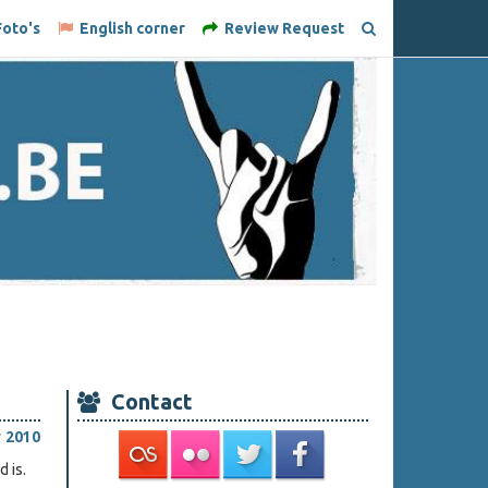
oto's
English corner
Review Request
Contact
 2010
 is.