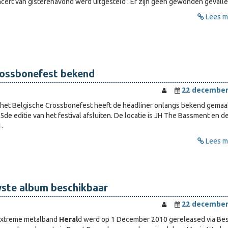
cert van gisterenavond werd uitgesteld . Er zijn geen gewonden gevalle
Lees me
rossbonefest bekend
22 december
 het Belgische Crossbonefest heeft de headliner onlangs bekend gemaa
5de editie van het festival afsluiten. De locatie is JH The Bassment en d
.
Lees me
wste album beschikbaar
22 december
extreme metalband
Heral
d werd op 1 December 2010 gereleased via Be