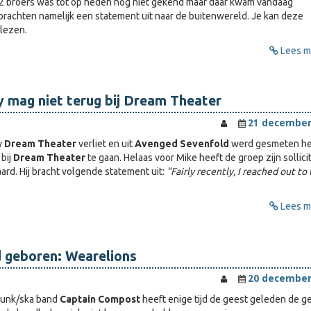
 2 broers was tot op heden nog niet gekend maar daar kwam vandaag
 brachten namelijk een statement uit naar de buitenwereld. Je kan deze
 lezen.
Lees me
 mag niet terug bij Dream Theater
21 december
y
Dream Theater
verliet en uit
Avenged Sevenfold
werd gesmeten hee
bij
Dream Theater
te gaan. Helaas voor Mike heeft de groep zijn sollicit
ard. Hij bracht volgende statement uit:
"Fairly recently, I reached out to
Lees me
 geboren: Wearelions
20 december
punk/ska band
Captain Compost
heeft enige tijd de geest geleden de g