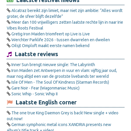
Laatste festival nieuws
Alcatraz bereikt zijn limiet, maar niet zijn ambitie: “Alles wordt
groter, de sfeer blijft dezelfde”
Meer dan 100 vrijwilligers zetten laatste rechte lijn in naar Irie
Vibes Roots Festival
Gretig Iron Maiden triomfeert op Live is Live
Werchter Parklife 2026 - tussen dwarrelen en dweilen
Oilsjt Omploft maakt eerste namen bekend
Laatste reviews
Inner Sun brengt nieuwe single: The Labyrinth
Iron Maiden zet Antwerpen in vuur en vlam: vijftig jaar oud,
maar nog altijd een van de grootste livebands ter wereld
Isle Of Men - The Soul Of Kindness (Starman Records)
Gare Noir - Fear (Wagonmaniac Music)
Sonic Whip - Sonic Whip II
Laatste English corner
The one true King Daemon Grey is back! New single + video
out now!
German symphonic metal icons XANDRIA presents new
album’s title track + video!