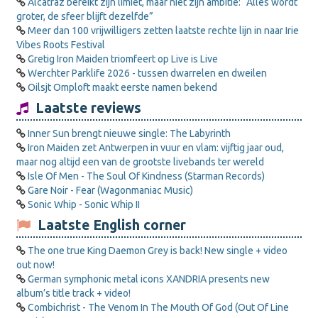
Alcatraz bereikt zijn limiet, maar niet zijn ambitie: “Alles wordt
groter, de sfeer blijft dezelfde”
Meer dan 100 vrijwilligers zetten laatste rechte lijn in naar Irie
Vibes Roots Festival
Gretig Iron Maiden triomfeert op Live is Live
Werchter Parklife 2026 - tussen dwarrelen en dweilen
Oilsjt Omploft maakt eerste namen bekend
Laatste reviews
Inner Sun brengt nieuwe single: The Labyrinth
Iron Maiden zet Antwerpen in vuur en vlam: vijftig jaar oud,
maar nog altijd een van de grootste livebands ter wereld
Isle Of Men - The Soul Of Kindness (Starman Records)
Gare Noir - Fear (Wagonmaniac Music)
Sonic Whip - Sonic Whip II
Laatste English corner
The one true King Daemon Grey is back! New single + video
out now!
German symphonic metal icons XANDRIA presents new
album’s title track + video!
Combichrist - The Venom In The Mouth Of God (Out Of Line