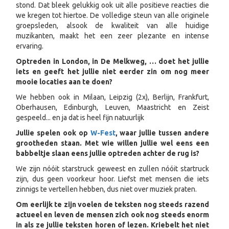
stond. Dat bleek gelukkig ook uit alle positieve reacties die
we kregen tot hiertoe. De volledige steun van alle originele
groepsleden, alsook de kwaliteit van alle huidige
muzikanten, maakt het een zeer plezante en intense
ervaring.
Optreden in London, in De Melkweg, … doet het jullie
iets en geeft het jullie niet eerder zin om nog meer
mooie locaties aan te doen?
We hebben ook in Milaan, Leipzig (2x), Berlijn, Frankfurt,
Oberhausen, Edinburgh, Leuven, Maastricht en Zeist
gespeeld... en ja dat is heel fijn natuurlijk
Jullie spelen ook op
W-Fest
, waar jullie tussen andere
grootheden staan. Met wie willen jullie wel eens een
babbeltje slaan eens jullie optreden achter de rug is?
We zijn nóóit starstruck geweest en zullen nóóit startruck
zijn, dus geen voorkeur hoor. Liefst met mensen die iets
zinnigs te vertellen hebben, dus niet over muziek praten.
Om eerlijk te zijn voelen de teksten nog steeds razend
actueel en leven de mensen zich ook nog steeds enorm
in als ze jullie teksten horen of lezen. Kriebelt het niet