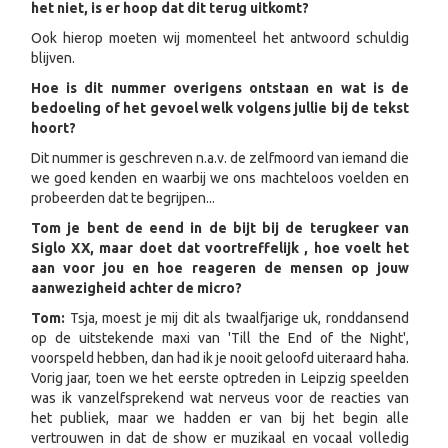
het niet, is er hoop dat dit terug uitkomt?
Ook hierop moeten wij momenteel het antwoord schuldig
blijven.
Hoe is dit nummer overigens ontstaan en wat is de
bedoeling of het gevoel welk volgens jullie bij de tekst
hoort?
Dit nummer is geschreven n.a.v. de zelfmoord van iemand die
we goed kenden en waarbij we ons machteloos voelden en
probeerden dat te begrijpen...
Tom je bent de eend in de bijt bij de terugkeer van
Siglo XX, maar doet dat voortreffelijk , hoe voelt het
aan voor jou en hoe reageren de mensen op jouw
aanwezigheid achter de micro?
Tom:
Tsja, moest je mij dit als twaalfjarige uk, ronddansend
op de uitstekende maxi van 'Till the End of the Night',
voorspeld hebben, dan had ik je nooit geloofd uiteraard haha.
Vorig jaar, toen we het eerste optreden in Leipzig speelden
was ik vanzelfsprekend wat nerveus voor de reacties van
het publiek, maar we hadden er van bij het begin alle
vertrouwen in dat de show er muzikaal en vocaal volledig