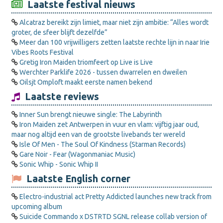
Laatste festival nieuws
Alcatraz bereikt zijn limiet, maar niet zijn ambitie: “Alles wordt
groter, de sfeer blijft dezelfde”
Meer dan 100 vrijwilligers zetten laatste rechte lijn in naar Irie
Vibes Roots Festival
Gretig Iron Maiden triomfeert op Live is Live
Werchter Parklife 2026 - tussen dwarrelen en dweilen
Oilsjt Omploft maakt eerste namen bekend
Laatste reviews
Inner Sun brengt nieuwe single: The Labyrinth
Iron Maiden zet Antwerpen in vuur en vlam: vijftig jaar oud,
maar nog altijd een van de grootste livebands ter wereld
Isle Of Men - The Soul Of Kindness (Starman Records)
Gare Noir - Fear (Wagonmaniac Music)
Sonic Whip - Sonic Whip II
Laatste English corner
Electro-industrial act Pretty Addicted launches new track from
upcoming album
Suicide Commando x DSTRTD SGNL release collab version of