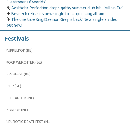
'Destroyer Of Worlds'
Aesthetic Perfection drops gothy summer club hit - 'Villain Era'
Beseech releases new single from upcoming album.
The one true King Daemon Grey is back! New single + video
out now!
Festivals
PUKKELPOP (BE)
ROCK WERCHTER (BE)
IEPERFEST (BE)
FI:HP (BE)
FORTAROCK (NL)
PINKPOP (NL)
NEUROTIC DEATHFEST (NL)