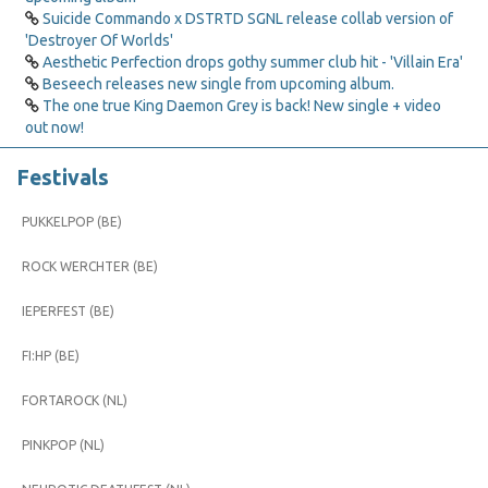
Suicide Commando x DSTRTD SGNL release collab version of
'Destroyer Of Worlds'
Aesthetic Perfection drops gothy summer club hit - 'Villain Era'
Beseech releases new single from upcoming album.
The one true King Daemon Grey is back! New single + video
out now!
Festivals
PUKKELPOP (BE)
ROCK WERCHTER (BE)
IEPERFEST (BE)
FI:HP (BE)
FORTAROCK (NL)
PINKPOP (NL)