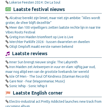
Lokerse Feesten 2024 : De La Soul
Laatste festival nieuws
Alcatraz bereikt zijn limiet, maar niet zijn ambitie: “Alles wordt
groter, de sfeer blijft dezelfde”
Meer dan 100 vrijwilligers zetten laatste rechte lijn in naar Irie
Vibes Roots Festival
Gretig Iron Maiden triomfeert op Live is Live
Werchter Parklife 2026 - tussen dwarrelen en dweilen
Oilsjt Omploft maakt eerste namen bekend
Laatste reviews
Inner Sun brengt nieuwe single: The Labyrinth
Iron Maiden zet Antwerpen in vuur en vlam: vijftig jaar oud,
maar nog altijd een van de grootste livebands ter wereld
Isle Of Men - The Soul Of Kindness (Starman Records)
Gare Noir - Fear (Wagonmaniac Music)
Sonic Whip - Sonic Whip II
Laatste English corner
Electro-industrial act Pretty Addicted launches new track from
upcoming album