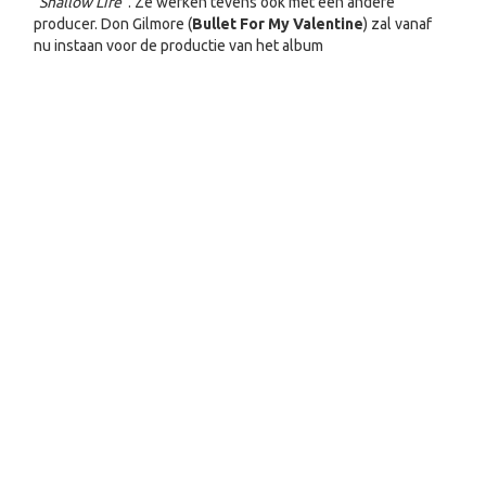
"
Shallow Life"
. Ze werken tevens ook met een andere
producer. Don Gilmore (
Bullet For My Valentine
) zal vanaf
nu instaan voor de productie van het album