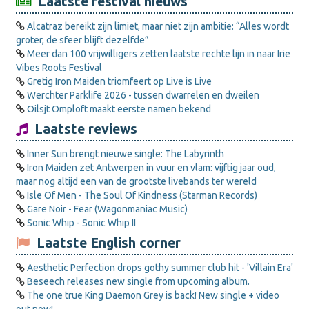
Laatste festival nieuws
Alcatraz bereikt zijn limiet, maar niet zijn ambitie: “Alles wordt
groter, de sfeer blijft dezelfde”
Meer dan 100 vrijwilligers zetten laatste rechte lijn in naar Irie
Vibes Roots Festival
Gretig Iron Maiden triomfeert op Live is Live
Werchter Parklife 2026 - tussen dwarrelen en dweilen
Oilsjt Omploft maakt eerste namen bekend
Laatste reviews
Inner Sun brengt nieuwe single: The Labyrinth
Iron Maiden zet Antwerpen in vuur en vlam: vijftig jaar oud,
maar nog altijd een van de grootste livebands ter wereld
Isle Of Men - The Soul Of Kindness (Starman Records)
Gare Noir - Fear (Wagonmaniac Music)
Sonic Whip - Sonic Whip II
Laatste English corner
Aesthetic Perfection drops gothy summer club hit - 'Villain Era'
Beseech releases new single from upcoming album.
The one true King Daemon Grey is back! New single + video