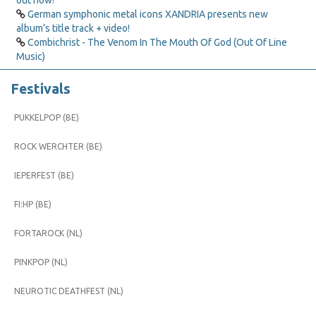
out now!
German symphonic metal icons XANDRIA presents new
album’s title track + video!
Combichrist - The Venom In The Mouth Of God (Out Of Line
Music)
Festivals
PUKKELPOP (BE)
ROCK WERCHTER (BE)
IEPERFEST (BE)
FI:HP (BE)
FORTAROCK (NL)
PINKPOP (NL)
NEUROTIC DEATHFEST (NL)