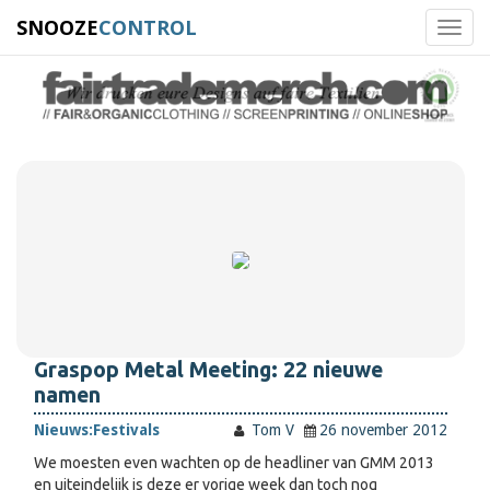
SNOOZE
CONTROL
Toggl
navig
Graspop Metal Meeting: 22 nieuwe
namen
Nieuws:
Festivals
Tom V
26 november 2012
We moesten even wachten op de headliner van GMM 2013
en uiteindelijk is deze er vorige week dan toch nog