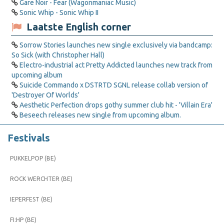
Gare Noir - Fear (Wagonmaniac Music)
Sonic Whip - Sonic Whip II
Laatste English corner
Sorrow Stories launches new single exclusively via bandcamp:
So Sick (with Christopher Hall)
Electro-industrial act Pretty Addicted launches new track from
upcoming album
Suicide Commando x DSTRTD SGNL release collab version of
'Destroyer Of Worlds'
Aesthetic Perfection drops gothy summer club hit - 'Villain Era'
Beseech releases new single from upcoming album.
Festivals
PUKKELPOP (BE)
ROCK WERCHTER (BE)
IEPERFEST (BE)
FI:HP (BE)