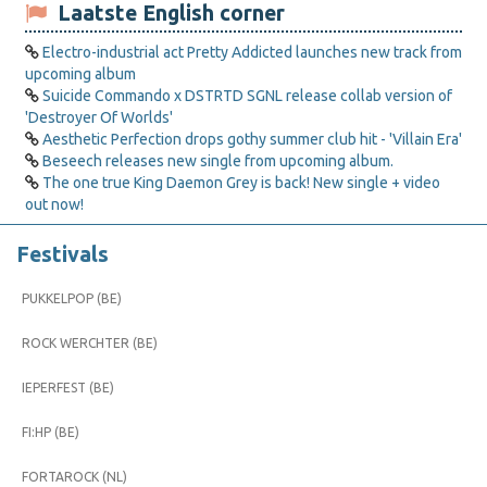
Laatste English corner
Electro-industrial act Pretty Addicted launches new track from
upcoming album
Suicide Commando x DSTRTD SGNL release collab version of
'Destroyer Of Worlds'
Aesthetic Perfection drops gothy summer club hit - 'Villain Era'
Beseech releases new single from upcoming album.
The one true King Daemon Grey is back! New single + video
out now!
Festivals
PUKKELPOP (BE)
ROCK WERCHTER (BE)
IEPERFEST (BE)
FI:HP (BE)
FORTAROCK (NL)