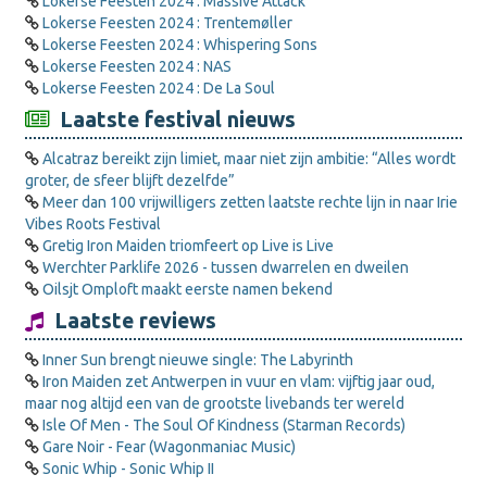
Lokerse Feesten 2024 : Massive Attack
Lokerse Feesten 2024 : Trentemøller
Lokerse Feesten 2024 : Whispering Sons
Lokerse Feesten 2024 : NAS
Lokerse Feesten 2024 : De La Soul
Laatste festival nieuws
Alcatraz bereikt zijn limiet, maar niet zijn ambitie: “Alles wordt
groter, de sfeer blijft dezelfde”
Meer dan 100 vrijwilligers zetten laatste rechte lijn in naar Irie
Vibes Roots Festival
Gretig Iron Maiden triomfeert op Live is Live
Werchter Parklife 2026 - tussen dwarrelen en dweilen
Oilsjt Omploft maakt eerste namen bekend
Laatste reviews
Inner Sun brengt nieuwe single: The Labyrinth
Iron Maiden zet Antwerpen in vuur en vlam: vijftig jaar oud,
maar nog altijd een van de grootste livebands ter wereld
Isle Of Men - The Soul Of Kindness (Starman Records)
Gare Noir - Fear (Wagonmaniac Music)
Sonic Whip - Sonic Whip II