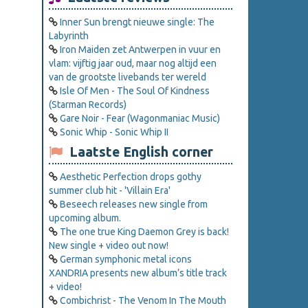
Inner Sun brengt nieuwe single: The
Labyrinth
Iron Maiden zet Antwerpen in vuur en
vlam: vijftig jaar oud, maar nog altijd een
van de grootste livebands ter wereld
Isle Of Men - The Soul Of Kindness
(Starman Records)
Gare Noir - Fear (Wagonmaniac Music)
Sonic Whip - Sonic Whip II
Laatste English corner
Aesthetic Perfection drops gothy
summer club hit - 'Villain Era'
Beseech releases new single from
upcoming album.
The one true King Daemon Grey is back!
New single + video out now!
German symphonic metal icons
XANDRIA presents new album’s title track
+ video!
Combichrist - The Venom In The Mouth