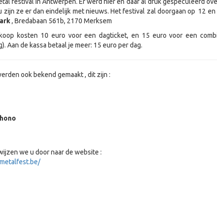
al festival in Antwerpen. Er werd hier en daar al druk gespeculeerd over
zijn ze er dan eindelijk met nieuws. Het festival zal doorgaan op 12 en 
ark
, Bredabaan 561b, 2170 Merksem
rkoop kosten 10 euro voor een dagticket, en 15 euro voor een combi
g). Aan de kassa betaal je meer: 15 euro per dag.
rden ook bekend gemaakt , dit zijn :
shono
wijzen we u door naar de website :
metalfest.be/