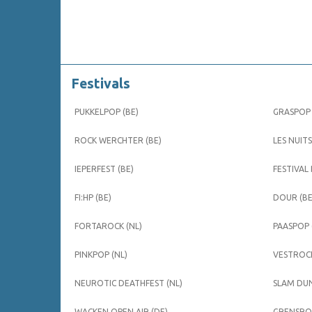
Festivals
PUKKELPOP (BE)
GRASPOP 
ROCK WERCHTER (BE)
LES NUITS
IEPERFEST (BE)
FESTIVAL
FI:HP (BE)
DOUR (BE
FORTAROCK (NL)
PAASPOP 
PINKPOP (NL)
VESTROCK
NEUROTIC DEATHFEST (NL)
SLAM DUN
WACKEN OPEN AIR (DE)
GRENSROC