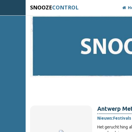
SNOOZE
CONTROL
H
Antwerp Met
Nieuws:
Festivals
Het gerucht hing a