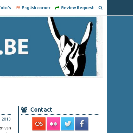
oto's
English corner
Review Request
Contact
i 2013
en van