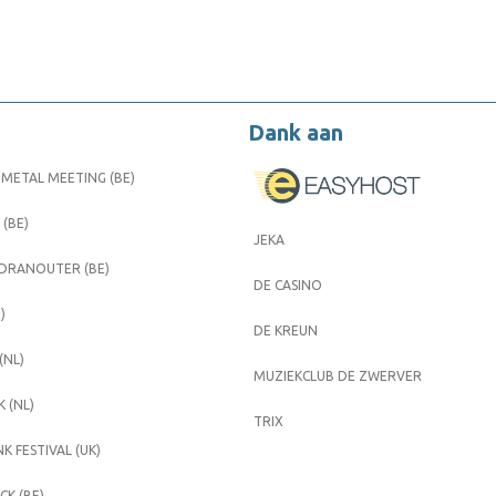
Dank aan
METAL MEETING (BE)
 (BE)
JEKA
 DRANOUTER (BE)
DE CASINO
)
DE KREUN
(NL)
MUZIEKCLUB DE ZWERVER
 (NL)
TRIX
K FESTIVAL (UK)
K (BE)