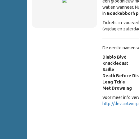
een gloednieuw met
wat en wanneer. Nu 
in
Bouckebborh p
Tickets in voorve
(vrijdag en zaterda
De eerste namen we
Diablo Blvd
Knuckledust
Saille
Death Before Di
Leng Tch’e
Met Drowning
Voor meer info ver
http://dev.antwerp