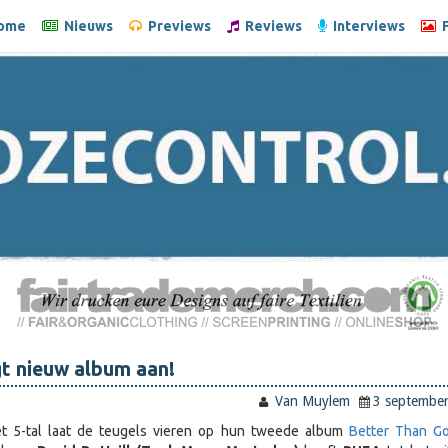
ome
Nieuws
Previews
Reviews
Interviews
F
t nieuw album aan!
Van Muylem
3 septembe
et 5-tal laat de teugels vieren op hun tweede album
Better Than G