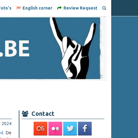
oto's
English corner
Review Request
Contact
r 2024
od
. De