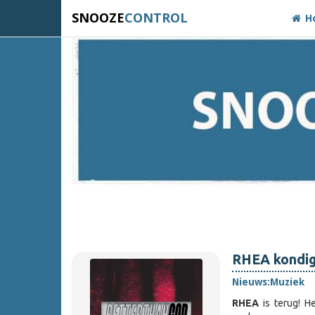
SNOOZE
CONTROL
H
RHEA kondig
Nieuws:
Muziek
RHEA
is terug! H