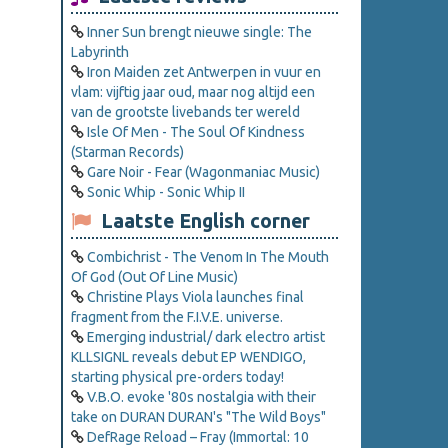
Inner Sun brengt nieuwe single: The
Labyrinth
Iron Maiden zet Antwerpen in vuur en
vlam: vijftig jaar oud, maar nog altijd een
van de grootste livebands ter wereld
Isle Of Men - The Soul Of Kindness
(Starman Records)
Gare Noir - Fear (Wagonmaniac Music)
Sonic Whip - Sonic Whip II
Laatste English corner
Combichrist - The Venom In The Mouth
Of God (Out Of Line Music)
Christine Plays Viola launches final
fragment from the F.I.V.E. universe.
Emerging industrial/ dark electro artist
KLLSIGNL reveals debut EP WENDIGO,
starting physical pre-orders today!
V.B.O. evoke '80s nostalgia with their
take on DURAN DURAN's "The Wild Boys"
DefRage Reload – Fray (Immortal: 10