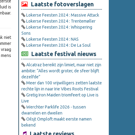
iterste
Laatste fotoverslagen
uid is
nbaar.
Lokerse Feesten 2024 : Massive Attack
Lokerse Feesten 2024 : Trentemøller
Lokerse Feesten 2024 : Whispering
Sons
k niet
Lokerse Feesten 2024 : NAS
 nummer
Lokerse Feesten 2024 : De La Soul
 vraag
Laatste festival nieuws
e mens
Alcatraz bereikt zijn limiet, maar niet zijn
ambitie: “Alles wordt groter, de sfeer blijft
dezelfde”
Meer dan 100 vrijwilligers zetten laatste
rechte lijn in naar Irie Vibes Roots Festival
Gretig Iron Maiden triomfeert op Live is
Live
Werchter Parklife 2026 - tussen
dwarrelen en dweilen
Oilsjt Omploft maakt eerste namen
bekend
Laatste reviews