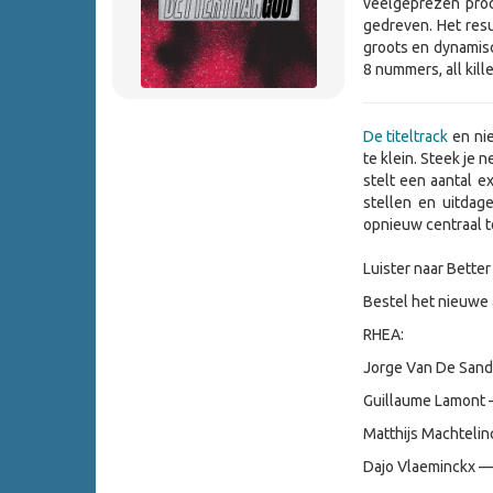
veelgeprezen pr
gedreven. Het res
groots en dynamis
8 nummers, all killer
De titeltrack
en nie
te klein. Steek je 
stelt een aantal e
stellen en uitdag
opnieuw centraal te
Luister naar Bette
Bestel het nieuwe 
RHEA:
Jorge Van De Sande
Guillaume Lamont 
Matthijs Machteli
Dajo Vlaeminckx 