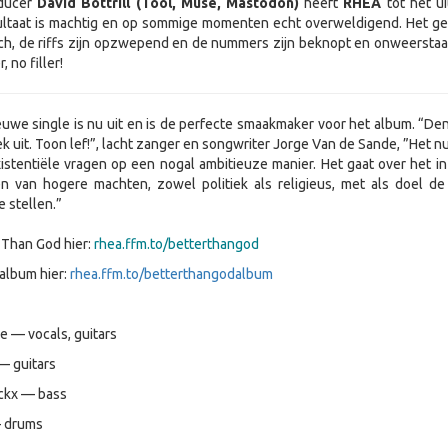
oducer
David Bottrill (Tool, Muse, Mastodon)
heeft
RHEA
tot het u
ultaat is machtig en op sommige momenten echt overweldigend. Het gel
ch, de riffs zijn opzwepend en de nummers zijn beknopt en onweerstaa
, no filler!
uwe single is nu uit en is de perfecte smaakmaker voor het album. “Den
nek uit. Toon lef!”, lacht zanger en songwriter Jorge Van de Sande, ”Het
xistentiële vragen op een nogal ambitieuze manier. Het gaat over het in
en van hogere machten, zowel politiek als religieus, met als doel d
 stellen.”
r Than God hier:
rhea.ffm.to/betterthangod
album hier:
rhea.ffm.to/betterthangodalbum
 — vocals, guitars
— guitars
nckx — bass
— drums