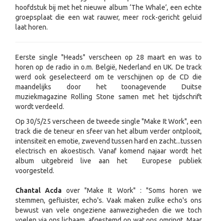
hoofdstuk bij met het nieuwe album ‘The Whale’, een echte
groepsplaat die een wat rauwer, meer rock-gericht geluid
laat horen.
Eerste single "Heads" verscheen op 28 maart en was to
horen op de radio in o.m. België, Nederland en UK. De track
werd ook geselecteerd om te verschijnen op de CD die
maandelijks door het toonagevende Duitse
muziekmagazine Rolling Stone samen met het tijdschrift
wordt verdeeld.
Op 30/5/25 verscheen de tweede single "Make It Work", een
track die de teneur en sfeer van het album verder ontplooit,
intensiteit en emotie, zwevend tussen hard en zacht...tussen
electrisch en akoestisch. Vanaf komend najaar wordt het
album uitgebreid live aan het Europese publiek
voorgesteld.
Chantal Acda
over "Make It Work" : "Soms horen we
stemmen, gefluister, echo's. Vaak maken zulke echo's ons
bewust van vele ongeziene aanwezigheden die we toch
voelen via ons lichaam, afgestemd op wat ons omringt. Maar