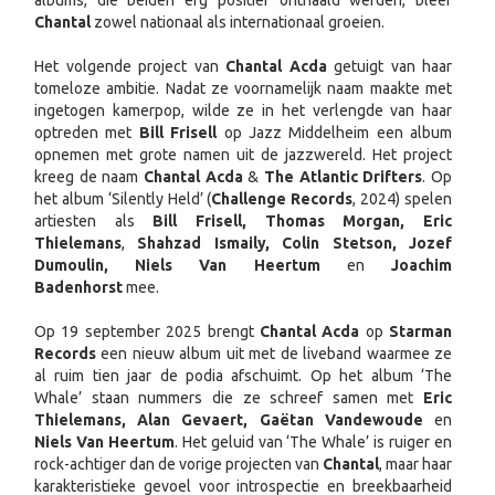
albums, die beiden erg positief onthaald werden, bleef
Chantal
zowel nationaal als internationaal groeien.
Het volgende project van
Chantal Acda
getuigt van haar
tomeloze ambitie. Nadat ze voornamelijk naam maakte met
ingetogen kamerpop, wilde ze in het verlengde van haar
optreden met
Bill Frisell
op Jazz Middelheim een album
opnemen met grote namen uit de jazzwereld. Het project
kreeg de naam
Chantal Acda
&
The Atlantic Drifters
. Op
het album ‘Silently Held’ (
Challenge Records
, 2024) spelen
artiesten als
Bill Frisell, Thomas Morgan, Eric
Thielemans
,
Shahzad Ismaily, Colin Stetson, Jozef
Dumoulin, Niels Van Heertum
en
Joachim
Badenhorst
mee.
Op 19 september 2025 brengt
Chantal Acda
op
Starman
Records
een nieuw album uit met de liveband waarmee ze
al ruim tien jaar de podia afschuimt. Op het album ‘The
Whale’ staan nummers die ze schreef samen met
Eric
Thielemans, Alan Gevaert, Gaëtan Vandewoude
en
Niels Van Heertum
. Het geluid van ‘The Whale’ is ruiger en
rock-achtiger dan de vorige projecten van
Chantal
, maar haar
karakteristieke gevoel voor introspectie en breekbaarheid