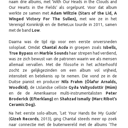
naam drie albums, met ‘With Our Heads in the Clouds and
Our Hearts in the Fields’ als orgelpunt. Voor dat album
werkte ze samen met
Adam Wiltzie (Stars of the Lid, A
Winged Victory For The Sullen),
met wie ze in het
Verenigd Koninkrijk en de BeNeLux tourde in 2011, samen
met de band
Low
.
Daarna was de tijd rijp voor een eerste onversneden
soloplaat. Omdat
Chantal Acda
in groepen zoals
Isbells,
True Bypass
en
Marble Sounds
haar strepen had verdiend,
was ze zich bewust van de patronen waarin we als mensen
allemaal vervallen. Met die filosofie in het achterhoofd
zocht ze gelijkgezinden om een album vol vrijheid,
intensiteit en betekenis op te nemen. Die vond ze in de
Duitse pianist en producer
Nils Frahm (Ólafur Arnalds,
Woodkid)
, de IJslandse celliste
Gyða Valtysdottir (Múm)
en de de Amerikaanse multi-instrumentalisten
Peter
Broderick (Efterklang)
en
Shahzad Ismaily (Marc Ribot’s
Ceramic Dog).
Na het eerste solo-album, ‘Let Your Hands Be My Guide’
(
Gizeh Records
, 2013), ging Chantal steeds meer op zoek
naar connectie met de buitenwereld met de albums ‘The