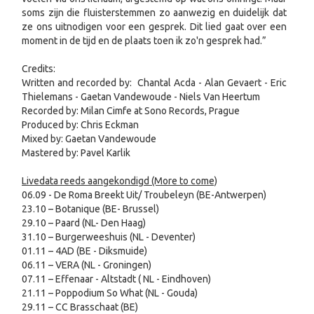
soms zijn die fluisterstemmen zo aanwezig en duidelijk dat
ze ons uitnodigen voor een gesprek. Dit lied gaat over een
moment in de tijd en de plaats toen ik zo'n gesprek had.”
Credits:
Written and recorded by: Chantal Acda - Alan Gevaert - Eric
Thielemans - Gaetan Vandewoude - Niels Van Heertum
Recorded by: Milan Cimfe at Sono Records, Prague
Produced by: Chris Eckman
Mixed by: Gaetan Vandewoude
Mastered by: Pavel Karlik
Livedata reeds aangekondigd (More to come)
06.09 - De Roma Breekt Uit/ Troubeleyn (BE-Antwerpen)
23.10 – Botanique (BE- Brussel)
29.10 – Paard (NL- Den Haag)
31.10 – Burgerweeshuis (NL - Deventer)
01.11 – 4AD (BE - Diksmuide)
06.11 – VERA (NL - Groningen)
07.11 – Effenaar - Altstadt ( NL - Eindhoven)
21.11 – Poppodium So What (NL - Gouda)
29.11 – CC Brasschaat (BE)