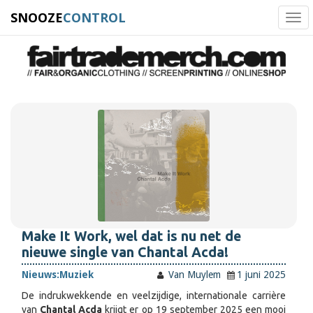
SNOOZE
CONTROL
Tog
navi
Make It Work, wel dat is nu net de
nieuwe single van Chantal Acda!
Nieuws:
Muziek
Van Muylem
1 juni 2025
De indrukwekkende en veelzijdige, internationale carrière
van
Chantal Acda
krijgt er op 19 september 2025 een mooi