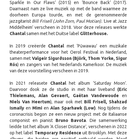
Sparkle In Our Flaws’ (2015) en ‘Bounce Back’ (2017).
Daarnaast nam ze live muziek op met de band waarmee ze
doorheen Europa tourde, en met de gerenommeerde
jazzgitarist
Bill Frisell (John Zorn, Paul Motian). ‘
Live at Jazz
Middelheim’ verscheen in 2018. Voor deze releases werkte
Chantal
samen met het Duitse label
Glitterhouse.
In 2019 creëerde
Chantal
met ‘Pūwawau’ een muzikale
theaterperformance voor het Oerol Festival in Nederland,
samen met
Valgeir Sigurðsson (Björk, Thom Yorke, Sigur
Rós
) en zangers van het Nederlands Kamerkoor. De muziek
van deze voorstelling verscheen in 2019.
In 2021 releasete
Chantal
het album ‘Saturday Moon’.
Daarvoor dook ze de studio in met haar liveband
(Eric
Thielemans, Alan Gevaert, Gaëtan Vandewoude
en
Niels Van Heertum
), maar ook met
Bill Frisell, Shahzad
Ismaily
en
Mimi
en
Alan Sparhawk (Low)
. Nog tijdens de
coronacrisis begon ze een nieuw project met de Italiaanse
componist en pianist
Bruno Bavota
. Die samenwerking
leidde tot het album ‘A Closer Distance’, verschenen in 2022
op het label
Temporary Residence
uit Brooklyn. Met deze