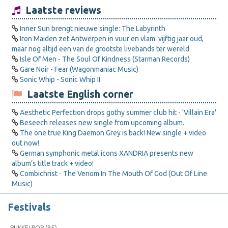
Laatste reviews
Inner Sun brengt nieuwe single: The Labyrinth
Iron Maiden zet Antwerpen in vuur en vlam: vijftig jaar oud,
maar nog altijd een van de grootste livebands ter wereld
Isle Of Men - The Soul Of Kindness (Starman Records)
Gare Noir - Fear (Wagonmaniac Music)
Sonic Whip - Sonic Whip II
Laatste English corner
Aesthetic Perfection drops gothy summer club hit - 'Villain Era'
Beseech releases new single from upcoming album.
The one true King Daemon Grey is back! New single + video
out now!
German symphonic metal icons XANDRIA presents new
album’s title track + video!
Combichrist - The Venom In The Mouth Of God (Out Of Line
Music)
Festivals
PUKKELPOP (BE)