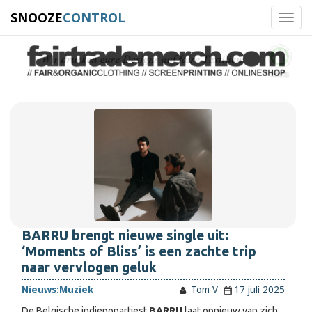
SNOOZE
CONTROL
Toggl
navig
BARRU brengt nieuwe single uit:
‘Moments of Bliss’ is een zachte trip
naar vervlogen geluk
Nieuws:
Muziek
Tom V
17 juli 2025
De Belgische indiepopartiest
BARRU
laat opnieuw van zich