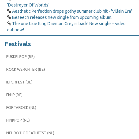
'Destroyer Of Worlds'
Aesthetic Perfection drops gothy summer club hit - 'Villain Era'
Beseech releases new single from upcoming album.
The one true King Daemon Grey is back! New single + video
out now!
Festivals
PUKKELPOP (BE)
ROCK WERCHTER (BE)
IEPERFEST (BE)
FI:HP (BE)
FORTAROCK (NL)
PINKPOP (NL)
NEUROTIC DEATHFEST (NL)