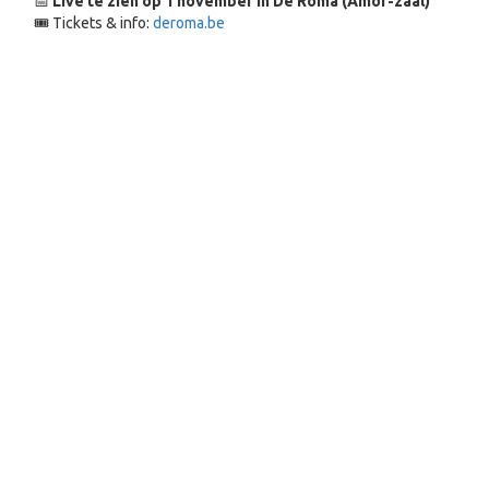
📅
Live te zien op 1 november in De Roma (Amor-zaal)
🎟️ Tickets & info:
deroma.be