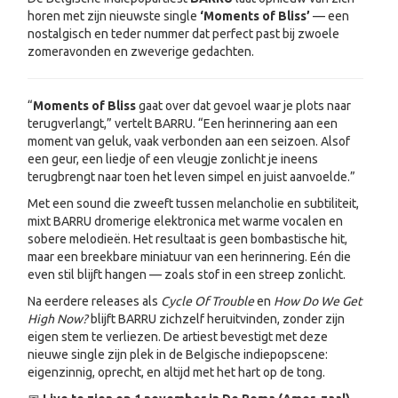
horen met zijn nieuwste single
‘Moments of Bliss’
— een
nostalgisch en teder nummer dat perfect past bij zwoele
zomeravonden en zweverige gedachten.
“
Moments of Bliss
gaat over dat gevoel waar je plots naar
terugverlangt,” vertelt BARRU. “Een herinnering aan een
moment van geluk, vaak verbonden aan een seizoen. Alsof
een geur, een liedje of een vleugje zonlicht je ineens
terugbrengt naar toen het leven simpel en juist aanvoelde.”
Met een sound die zweeft tussen melancholie en subtiliteit,
mixt BARRU dromerige elektronica met warme vocalen en
sobere melodieën. Het resultaat is geen bombastische hit,
maar een breekbare miniatuur van een herinnering. Eén die
even stil blijft hangen — zoals stof in een streep zonlicht.
Na eerdere releases als
Cycle Of Trouble
en
How Do We Get
High Now?
blijft BARRU zichzelf heruitvinden, zonder zijn
eigen stem te verliezen. De artiest bevestigt met deze
nieuwe single zijn plek in de Belgische indiepopscene:
eigenzinnig, oprecht, en altijd met het hart op de tong.