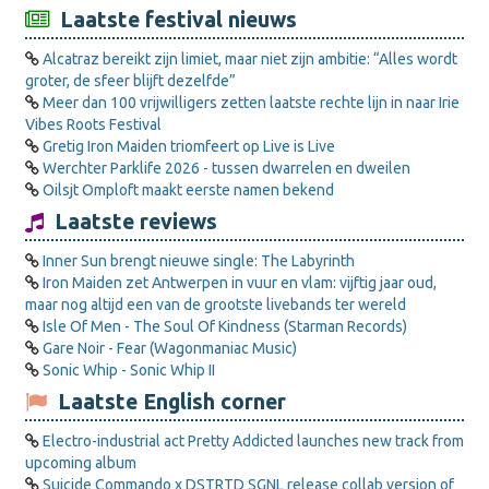
Laatste festival nieuws
Alcatraz bereikt zijn limiet, maar niet zijn ambitie: “Alles wordt
groter, de sfeer blijft dezelfde”
Meer dan 100 vrijwilligers zetten laatste rechte lijn in naar Irie
Vibes Roots Festival
Gretig Iron Maiden triomfeert op Live is Live
Werchter Parklife 2026 - tussen dwarrelen en dweilen
Oilsjt Omploft maakt eerste namen bekend
Laatste reviews
Inner Sun brengt nieuwe single: The Labyrinth
Iron Maiden zet Antwerpen in vuur en vlam: vijftig jaar oud,
maar nog altijd een van de grootste livebands ter wereld
Isle Of Men - The Soul Of Kindness (Starman Records)
Gare Noir - Fear (Wagonmaniac Music)
Sonic Whip - Sonic Whip II
Laatste English corner
Electro-industrial act Pretty Addicted launches new track from
upcoming album
Suicide Commando x DSTRTD SGNL release collab version of