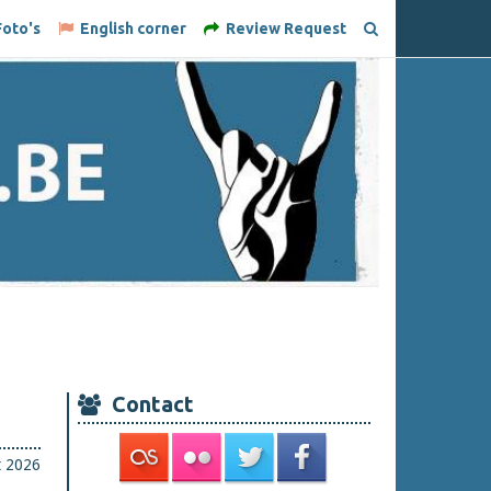
oto's
English corner
Review Request
Contact
t 2026