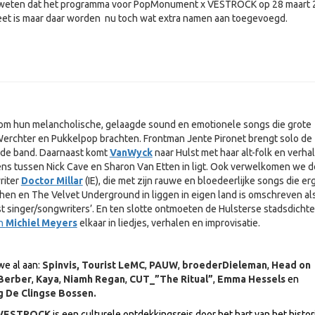
e weten dat het programma voor PopMonument x VESTROCK op 28 maart
et is maar daar worden nu toch wat extra namen aan toegevoegd.
 om hun melancholische, gelaagde sound en emotionele songs die grote
 Werchter en Pukkelpop brachten. Frontman Jente Pironet brengt solo de
 de band. Daarnaast komt
VanWyck
naar Hulst met haar alt-folk en verh
ens tussen Nick Cave en Sharon Van Etten in ligt. Ook verwelkomen we d
riter
Doctor Millar
(IE), die met zijn rauwe en bloedeerlijke songs die e
en en The Velvet Underground in liggen in eigen land is omschreven al
st singer/songwriters’. En ten slotte ontmoeten de Hulsterse stadsdichte
n
Michiel Meyers
elkaar in liedjes, verhalen en improvisatie.
we al aan:
Spinvis, Tourist LeMC
,
PAUW
,
broeder
Dieleman
,
Head on
Berber
,
Kaya
,
Niamh Regan
,
CUT_”The Ritual”
,
Emma Hessels
en
 De Clingse Bossen.
 VESTROCK
is een culturele ontdekkingsreis door het hart van het histo