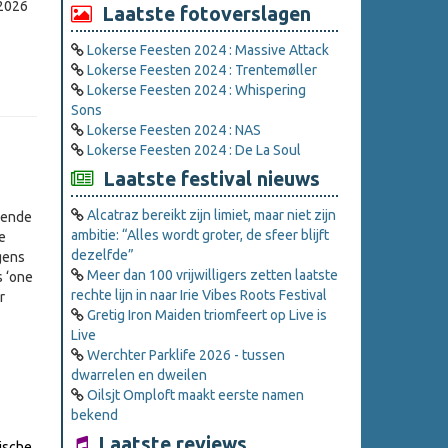
 2026
Laatste fotoverslagen
Lokerse Feesten 2024 : Massive Attack
Lokerse Feesten 2024 : Trentemøller
Lokerse Feesten 2024 : Whispering
Sons
Lokerse Feesten 2024 : NAS
Lokerse Feesten 2024 : De La Soul
Laatste festival nieuws
Alcatraz bereikt zijn limiet, maar niet zijn
alende
ambitie: “Alles wordt groter, de sfeer blijft
e
dezelfde”
rgens
Meer dan 100 vrijwilligers zetten laatste
s ‘one
rechte lijn in naar Irie Vibes Roots Festival
r
Gretig Iron Maiden triomfeert op Live is
Live
Werchter Parklife 2026 - tussen
dwarrelen en dweilen
Oilsjt Omploft maakt eerste namen
bekend
Laatste reviews
rische