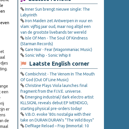
le
Inner Sun brengt nieuwe single: The
 en
Labyrinth
Iron Maiden zet Antwerpen in vuur en
 leven
vlam: vijftig jaar oud, maar nog altijd een
van de grootste livebands ter wereld
Isle Of Men - The Soul Of Kindness
(Starman Records)
Gare Noir - Fear (Wagonmaniac Music)
met
Sonic Whip - Sonic Whip II
aal
Laatste English corner
edjes
ting.
Combichrist - The Venom In The Mouth
Of God (Out Of Line Music)
Christine Plays Viola launches final
lange
fragment from the F.I.V.E. universe.
t een
Emerging industrial/ dark electro artist
e
KLLSIGNL reveals debut EP WENDIGO,
rij
starting physical pre-orders today!
ijn er
V.B.O. evoke '80s nostalgia with their
dens
take on DURAN DURAN's "The Wild Boys"
van de
DefRage Reload – Fray (Immortal: 10
rmaal