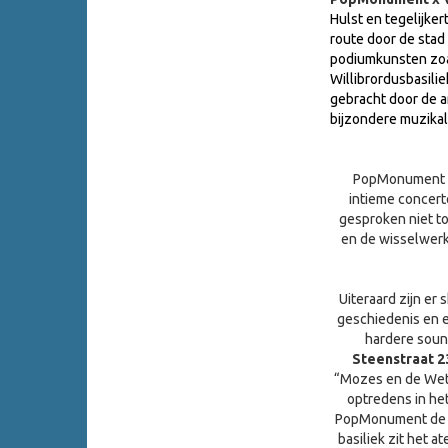
Hulst en tegelijke
route door de stad
podiumkunsten zoa
Willibrordusbasilie
gebracht door de a
bijzondere muzika
PopMonument x 
intieme concer
gesproken niet to
en de wisselwerki
Uiteraard zijn er
geschiedenis en e
hardere sound
Steenstraat 2
“Mozes en de Wets
optredens in he
PopMonument de d
basiliek zit het a