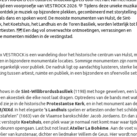
rtijd een voorproefje van VESTROCK 2026. 💚 Tijdens deze unieke muzika
 ontdek je muziek op bijzondere plekken, gecombineerd met storytelling
ls dans en spoken word. De mooiste monumenten van Hulst, de Sint-
k, het Koetshuis, het Landhuis en de Toren Basiliek, worden letterlijk tot
rtiesten. 🗺️ Een dag vol onverwachte ontmoetingen, verrassingen en
le momenten midden in de vestingstad.
VESTROCK is een wandeling door het historische centrum van Hulst, 
ten in bijzondere monumentale locaties. Sommige monumenten zijn norm
egankelijk voor publiek. De nadruk ligt op aandachtig luisteren, sterke li
ng tussen artiest, ruimte en publiek, in een bijzondere en sfeervolle set
 shows in de
Sint-Willibrordusbasiliek
(1198) met hoge gewelven, een 
en akoestiek die elke noot laat dragen. Optredens van de bands met wa
 zie je in de historische
Protestantse Kerk
, en in het monument aan d
3/XIXd
. In het elegante
’s Landhuis
spelen er artiesten onder het schilde
tafelen” (1663) van de Vlaamse barokschilder Jacob Jordaens. En dan z
t verstopte
Koetshuis
, een plek waar je normaal niet komt maar waar tij
euren opengaan. Last but not least
Atelier La Bohème
. Aan de voet 
telier van kunstenaar, dichter en liedmaker Willem de Geus. Hier wordt no