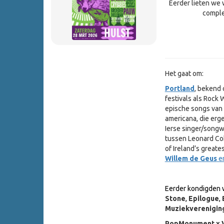
Eerder lieten w
comple
Het gaat om:
Portland
, bekend
festivals als Rock
epische songs van
americana, die erg
Ierse singer/songw
tussen Leonard Coh
of Ireland’s greate
Willem de Geus
e
Eerder kondigden 
Stone
,
Epilogue
,
Muziekvereniging
PopMonument x