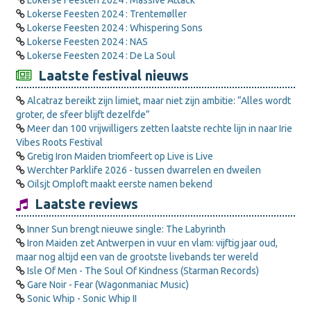
Lokerse Feesten 2024 : Massive Attack
Lokerse Feesten 2024 : Trentemøller
Lokerse Feesten 2024 : Whispering Sons
Lokerse Feesten 2024 : NAS
Lokerse Feesten 2024 : De La Soul
Laatste festival nieuws
Alcatraz bereikt zijn limiet, maar niet zijn ambitie: “Alles wordt
groter, de sfeer blijft dezelfde”
Meer dan 100 vrijwilligers zetten laatste rechte lijn in naar Irie
Vibes Roots Festival
Gretig Iron Maiden triomfeert op Live is Live
Werchter Parklife 2026 - tussen dwarrelen en dweilen
Oilsjt Omploft maakt eerste namen bekend
Laatste reviews
Inner Sun brengt nieuwe single: The Labyrinth
Iron Maiden zet Antwerpen in vuur en vlam: vijftig jaar oud,
maar nog altijd een van de grootste livebands ter wereld
Isle Of Men - The Soul Of Kindness (Starman Records)
Gare Noir - Fear (Wagonmaniac Music)
Sonic Whip - Sonic Whip II