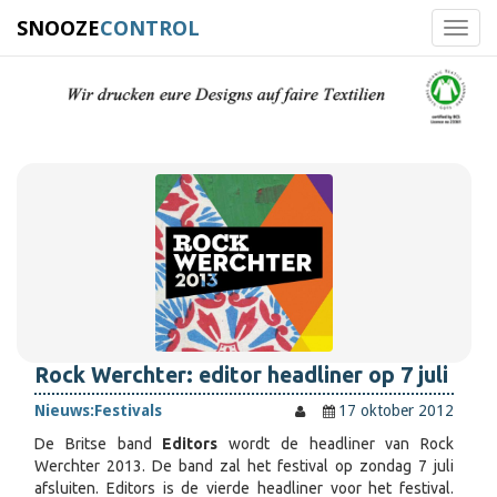
SNOOZE
CONTROL
Toggl
navig
Rock Werchter: editor headliner op 7 juli
Nieuws:
Festivals
17 oktober 2012
De Britse band
Editors
wordt de headliner van Rock
Werchter 2013. De band zal het festival op zondag 7 juli
afsluiten. Editors is de vierde headliner voor het festival.