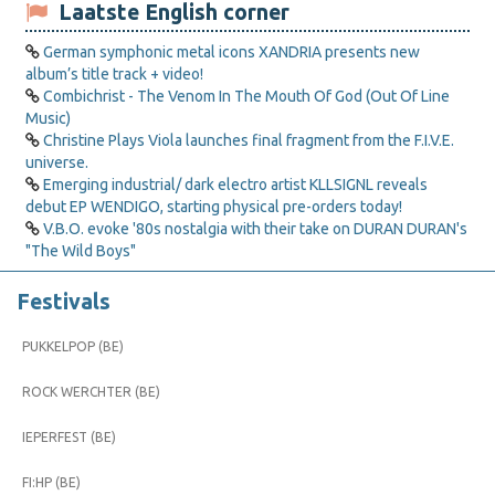
Laatste English corner
German symphonic metal icons XANDRIA presents new
album’s title track + video!
Combichrist - The Venom In The Mouth Of God (Out Of Line
Music)
Christine Plays Viola launches final fragment from the F.I.V.E.
universe.
Emerging industrial/ dark electro artist KLLSIGNL reveals
debut EP WENDIGO, starting physical pre-orders today!
V.B.O. evoke '80s nostalgia with their take on DURAN DURAN's
"The Wild Boys"
Festivals
PUKKELPOP (BE)
ROCK WERCHTER (BE)
IEPERFEST (BE)
FI:HP (BE)