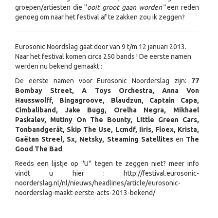
groepen/artiesten die ''
ooit groot gaan worden''
een reden
genoeg om naar het festival af te zakken zou ik zeggen?
Eurosonic Noordslag gaat door van 9 t/m 12 januari 2013.
Naar het festival komen circa 250 bands ! De eerste namen
werden nu bekend gemaakt :
De eerste namen voor Eurosonic Noorderslag zijn:
77
Bombay Street, A Toys Orchestra, Anna Von
Hausswolff, Bingagroove, Blaudzun, Captain Capa,
Cimbaliband, Jake Bugg, Orelha Negra, Mikhael
Paskalev, Mutiny On The Bounty, Little Green Cars,
Tonbandgerät, Skip The Use, Lcmdf, Iiris, Floex, Krista,
Gaëtan Streel, Sx, Netsky, Steaming Satellites
en
The
Good The Bad
.
Reeds een lijstje op ''U'' tegen te zeggen niet? meer info
vindt u hier : http://festival.eurosonic-
noorderslag.nl/nl/nieuws/headlines/article/eurosonic-
noorderslag-maakt-eerste-acts-2013-bekend/