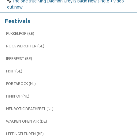
The one true King Daemon Grey is back! New single + video
out now!
Festivals
PUKKELPOP (BE)
ROCK WERCHTER (BE)
IEPERFEST (BE)
FI:HP (BE)
FORTAROCK (NL)
PINKPOP (NL)
NEUROTIC DEATHFEST (NL)
WACKEN OPEN AIR (DE)
LEFFINGELEUREN (BE)