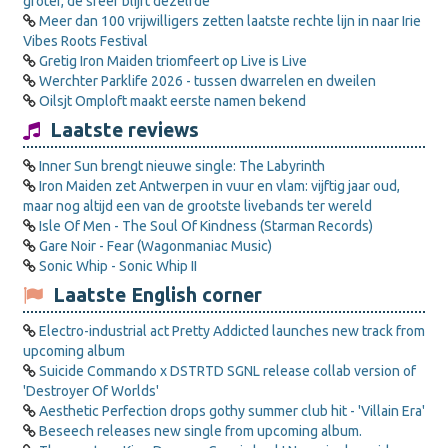
groter, de sfeer blijft dezelfde”
Meer dan 100 vrijwilligers zetten laatste rechte lijn in naar Irie
Vibes Roots Festival
Gretig Iron Maiden triomfeert op Live is Live
Werchter Parklife 2026 - tussen dwarrelen en dweilen
Oilsjt Omploft maakt eerste namen bekend
Laatste reviews
Inner Sun brengt nieuwe single: The Labyrinth
Iron Maiden zet Antwerpen in vuur en vlam: vijftig jaar oud,
maar nog altijd een van de grootste livebands ter wereld
Isle Of Men - The Soul Of Kindness (Starman Records)
Gare Noir - Fear (Wagonmaniac Music)
Sonic Whip - Sonic Whip II
Laatste English corner
Electro-industrial act Pretty Addicted launches new track from
upcoming album
Suicide Commando x DSTRTD SGNL release collab version of
'Destroyer Of Worlds'
Aesthetic Perfection drops gothy summer club hit - 'Villain Era'
Beseech releases new single from upcoming album.