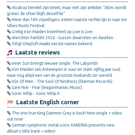
Alcatraz bereikt zijn limiet, maar niet zijn ambitie: “Alles wordt
groter, de sfeer blijft dezelfde”
Meer dan 100 vrijwilligers zetten laatste rechte lijn in naar Irie
Vibes Roots Festival
Gretig Iron Maiden triomfeert op Live is Live
Werchter Parklife 2026 - tussen dwarrelen en dweilen
Oilsjt Omploft maakt eerste namen bekend
Laatste reviews
Inner Sun brengt nieuwe single: The Labyrinth
Iron Maiden zet Antwerpen in vuur en vlam: vijftig jaar oud,
maar nog altijd een van de grootste livebands ter wereld
Isle Of Men - The Soul Of Kindness (Starman Records)
Gare Noir - Fear (Wagonmaniac Music)
Sonic Whip - Sonic Whip II
Laatste English corner
The one true King Daemon Grey is back! New single + video
out now!
German symphonic metal icons XANDRIA presents new
album’s title track + video!