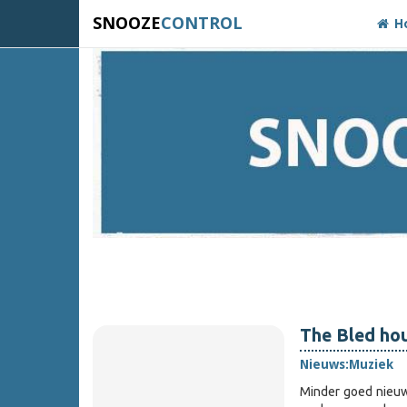
SNOOZE
CONTROL
H
The Bled ho
Nieuws:
Muziek
Minder goed nieu