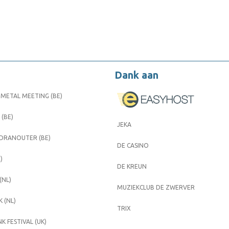
Dank aan
METAL MEETING (BE)
 (BE)
JEKA
 DRANOUTER (BE)
DE CASINO
)
DE KREUN
(NL)
MUZIEKCLUB DE ZWERVER
 (NL)
TRIX
K FESTIVAL (UK)