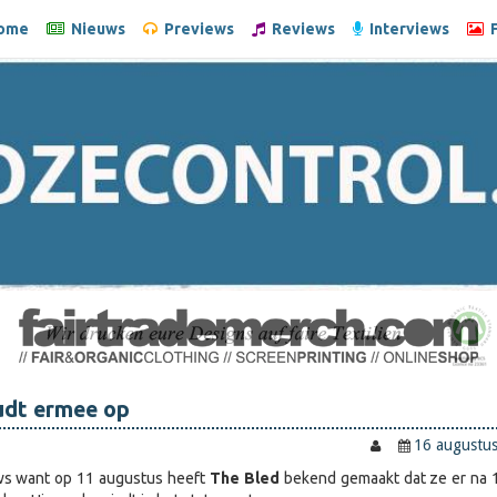
ome
Nieuws
Previews
Reviews
Interviews
F
udt ermee op
16 augustu
ws want op 11 augustus heeft
The Bled
bekend gemaakt dat ze er na 1