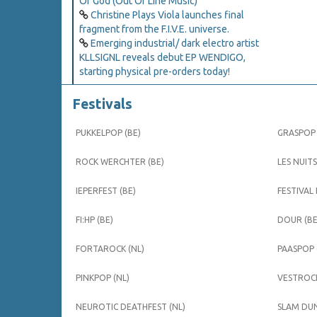
Of God (Out Of Line Music)
Christine Plays Viola launches final
fragment from the F.I.V.E. universe.
Emerging industrial/ dark electro artist
KLLSIGNL reveals debut EP WENDIGO,
starting physical pre-orders today!
Festivals
PUKKELPOP (BE)
GRASPOP 
ROCK WERCHTER (BE)
LES NUITS
IEPERFEST (BE)
FESTIVAL
FI:HP (BE)
DOUR (BE
FORTAROCK (NL)
PAASPOP 
PINKPOP (NL)
VESTROCK
NEUROTIC DEATHFEST (NL)
SLAM DUN