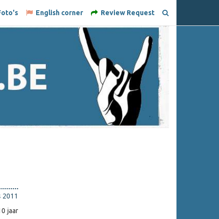
oto's
English corner
Review Request
s 2011
0 jaar