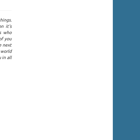
hings.
n it's
es who
of you
e next
 world
in all