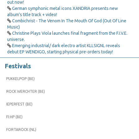
out now!
German symphonic metal icons XANDRIA presents new
album’s title track + video!
Combichrist - The Venom In The Mouth Of God (Out Of Line
Music)
Christine Plays Viola launches final fragment from the F.I.V.E.
universe.
Emerging industrial/ dark electro artist KLLSIGNL reveals
debut EP WENDIGO, starting physical pre-orders today!
Festivals
PUKKELPOP (BE)
ROCK WERCHTER (BE)
IEPERFEST (BE)
FI:HP (BE)
FORTAROCK (NL)