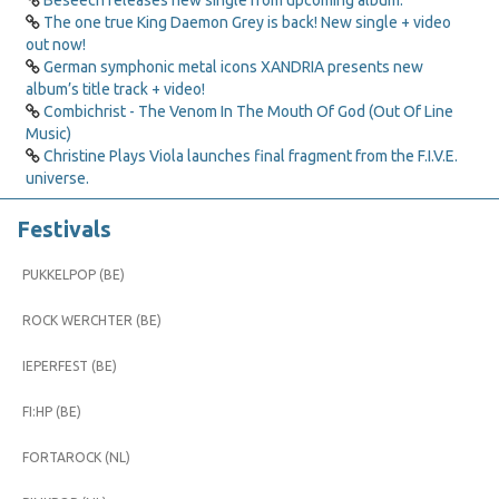
Beseech releases new single from upcoming album.
The one true King Daemon Grey is back! New single + video
out now!
German symphonic metal icons XANDRIA presents new
album’s title track + video!
Combichrist - The Venom In The Mouth Of God (Out Of Line
Music)
Christine Plays Viola launches final fragment from the F.I.V.E.
universe.
Festivals
PUKKELPOP (BE)
ROCK WERCHTER (BE)
IEPERFEST (BE)
FI:HP (BE)
FORTAROCK (NL)