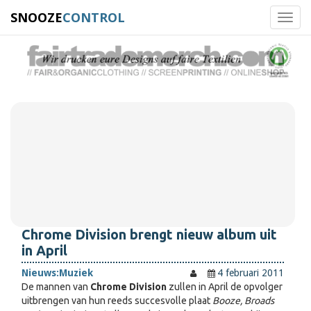
SNOOZE
CONTROL
Toggl
navig
Chrome Division brengt nieuw album uit
in April
Nieuws:
Muziek
4 februari 2011
De mannen van
Chrome Division
zullen in April de opvolger
uitbrengen van hun reeds succesvolle plaat
Booze, Broads