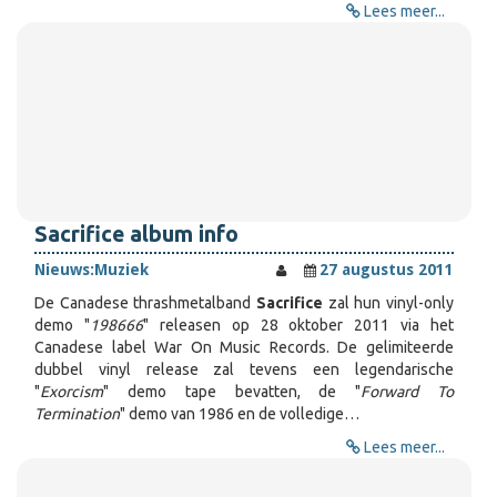
Lees meer...
Sacrifice album info
Nieuws:
Muziek
27 augustus 2011
De Canadese thrashmetalband
Sacrifice
zal hun vinyl-only
demo "
198666
" releasen op 28 oktober 2011 via het
Canadese label War On Music Records. De gelimiteerde
dubbel vinyl release zal tevens een legendarische
"
Exorcism
" demo tape bevatten, de "
Forward To
Termination
" demo van 1986 en de volledige…
Lees meer...