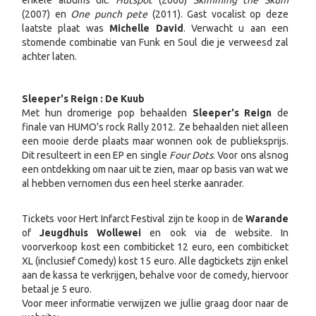
enkele albums uit.
Hutspot
(2006)
Skimming the Skum
(2007) en
One punch pete
(2011). Gast vocalist op deze
laatste plaat was
Michelle David
. Verwacht u aan een
stomende combinatie van Funk en Soul die je verweesd zal
achter laten.
Sleeper's Reign : De Kuub
Met hun dromerige pop behaalden
Sleeper's Reign
de
finale van HUMO's rock Rally 2012. Ze behaalden niet alleen
een mooie derde plaats maar wonnen ook de publieksprijs.
Dit resulteert in een EP en single
Four Dots
. Voor ons alsnog
een ontdekking om naar uit te zien, maar op basis van wat we
al hebben vernomen dus een heel sterke aanrader.
Tickets voor Hert Infarct Festival zijn te koop in de
Warande
of
Jeugdhuis Wollewei
en ook via de website. In
voorverkoop kost een combiticket 12 euro, een combiticket
XL (inclusief Comedy) kost 15 euro. Alle dagtickets zijn enkel
aan de kassa te verkrijgen, behalve voor de comedy, hiervoor
betaal je 5 euro.
Voor meer informatie verwijzen we jullie graag door naar de