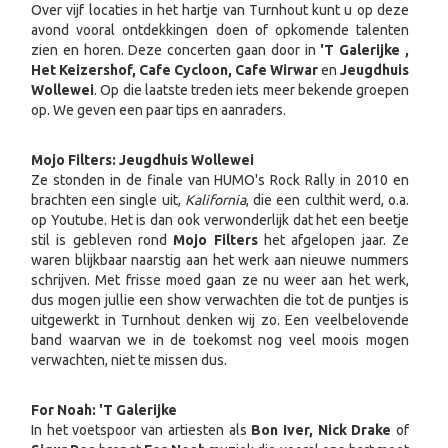
Over vijf locaties in het hartje van Turnhout kunt u op deze
avond vooral ontdekkingen doen of opkomende talenten
zien en horen. Deze concerten gaan door in
'T Galerijke ,
Het Keizershof, Cafe Cycloon, Cafe Wirwar
en
Jeugdhuis
Wollewei
. Op die laatste treden iets meer bekende groepen
op. We geven een paar tips en aanraders.
Mojo Filters: Jeugdhuis Wollewei
Ze stonden in de finale van HUMO's Rock Rally in 2010 en
brachten een single uit,
Kalifornia
, die een culthit werd, o.a.
op Youtube. Het is dan ook verwonderlijk dat het een beetje
stil is gebleven rond
Mojo Filters
het afgelopen jaar. Ze
waren blijkbaar naarstig aan het werk aan nieuwe nummers
schrijven. Met frisse moed gaan ze nu weer aan het werk,
dus mogen jullie een show verwachten die tot de puntjes is
uitgewerkt in Turnhout denken wij zo. Een veelbelovende
band waarvan we in de toekomst nog veel moois mogen
verwachten, niet te missen dus.
For Noah: 'T Galerijke
In het voetspoor van artiesten als
Bon Iver, Nick Drake
of