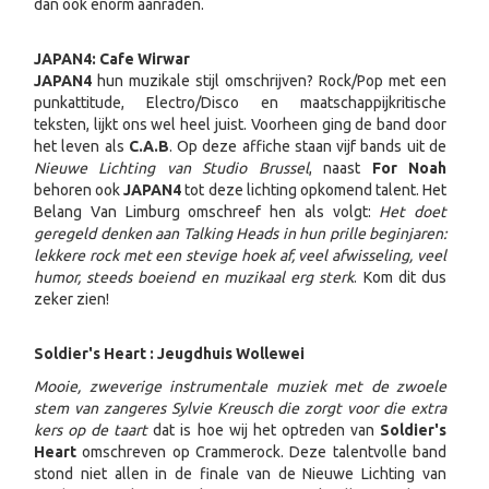
dan ook enorm aanraden.
JAPAN4: Cafe Wirwar
JAPAN4
hun muzikale stijl omschrijven? Rock/Pop met een
punkattitude, Electro/Disco en maatschappijkritische
teksten, lijkt ons wel heel juist. Voorheen ging de band door
het leven als
C.A.B
. Op deze affiche staan vijf bands uit de
Nieuwe Lichting van Studio Brussel
, naast
For Noah
behoren ook
JAPAN4
tot deze lichting opkomend talent. Het
Belang Van Limburg omschreef hen als volgt:
Het doet
geregeld denken aan Talking Heads in hun prille beginjaren:
lekkere rock met een stevige hoek af, veel afwisseling, veel
humor, steeds boeiend en muzikaal erg sterk
. Kom dit dus
zeker zien!
Soldier's Heart : Jeugdhuis Wollewei
Mooie, zweverige instrumentale muziek met de zwoele
stem van zangeres Sylvie Kreusch die zorgt voor die extra
kers op de taart
dat is hoe wij het optreden van
Soldier's
Heart
omschreven op Crammerock. Deze talentvolle band
stond niet allen in de finale van de Nieuwe Lichting van