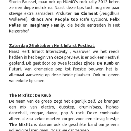
Studio Brussel, maar ook op HUMO's rock rally 2012 lieten
ze een diepe indruk na. Naast deze tips toch nog een paar
stevige extra aanraders. Afsluiter
Ian Clement
(Jeugdhuis
Wollewei).
Rhinos Are People too
(cafe Cycloon),
Felix
Pallas
en
Imaginary Family
, die beide aantreden in Het
Keizershof.
Zaterdag 26 oktober : Hert Infarct Festival.
Naast Hert Infarct Interactivity , waarover we het reeds
hadden in het begin van deze preview, is er ook een Festival
gepland. Dit gaat door op twee locaties zijnde:
De Kuub
en
Futur!.
Van dromerige pop tot feestje bouwen het is
allemaal aanwezig op deze beide plaatsen. Ook nu geven
we enkele tips mee.
The Mixfitz : De Kuub
De naam van de groep zegt het eigenlijk zelf. Ze brengen
een mix van electro, dubstep, drum'n'bass, hiphop,
dancehall, reggae, dance, pop & rock. Deze combinatie
alleen al zou zeker moeten zorgen voor een stevig feestje.
The Mixfitz
is daarom ook de geschikte band om je eens
volledig te laten gaan , zoals we dat zeggen.