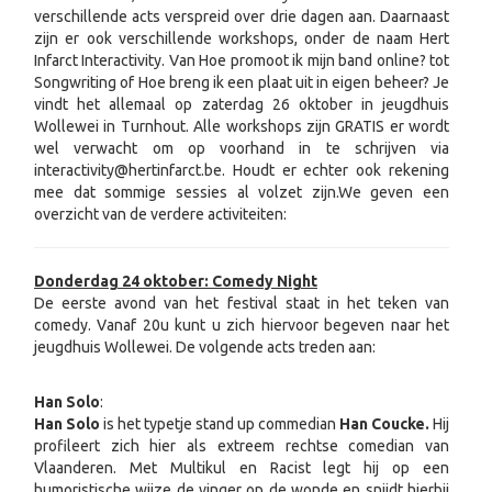
verschillende acts verspreid over drie dagen aan. Daarnaast
zijn er ook verschillende workshops, onder de naam Hert
Infarct Interactivity. Van Hoe promoot ik mijn band online? tot
Songwriting of Hoe breng ik een plaat uit in eigen beheer? Je
vindt het allemaal op zaterdag 26 oktober in jeugdhuis
Wollewei in Turnhout. Alle workshops zijn GRATIS er wordt
wel verwacht om op voorhand in te schrijven via
interactivity@hertinfarct.be. Houdt er echter ook rekening
mee dat sommige sessies al volzet zijn.We geven een
overzicht van de verdere activiteiten:
Donderdag 24 oktober: Comedy Night
De eerste avond van het festival staat in het teken van
comedy. Vanaf 20u kunt u zich hiervoor begeven naar het
jeugdhuis Wollewei. De volgende acts treden aan:
Han Solo
:
Han Solo
is het typetje stand up commedian
Han Coucke.
Hij
profileert zich hier als extreem rechtse comedian van
Vlaanderen. Met Multikul en Racist legt hij op een
humoristische wijze de vinger op de wonde en snijdt hierbij