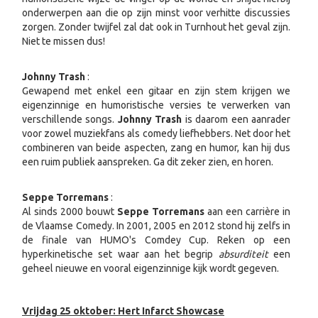
onderwerpen aan die op zijn minst voor verhitte discussies
zorgen. Zonder twijfel zal dat ook in Turnhout het geval zijn.
Niet te missen dus!
Johnny Trash
:
Gewapend met enkel een gitaar en zijn stem krijgen we
eigenzinnige en humoristische versies te verwerken van
verschillende songs.
Johnny Trash
is daarom een aanrader
voor zowel muziekfans als comedy liefhebbers. Net door het
combineren van beide aspecten, zang en humor, kan hij dus
een ruim publiek aanspreken. Ga dit zeker zien, en horen.
Seppe Torremans
:
Al sinds 2000 bouwt
Seppe Torremans
aan een carrière in
de Vlaamse Comedy. In 2001, 2005 en 2012 stond hij zelfs in
de finale van HUMO's Comdey Cup. Reken op een
hyperkinetische set waar aan het begrip
absurditeit
een
geheel nieuwe en vooral eigenzinnige kijk wordt gegeven.
Vrijdag 25 oktober: Hert Infarct Showcase