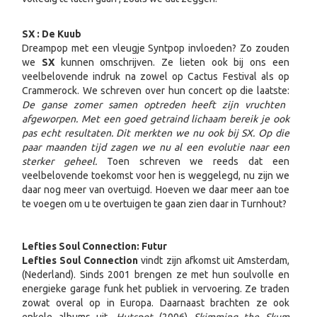
SX : De Kuub
Dreampop met een vleugje Syntpop invloeden? Zo zouden
we
SX
kunnen omschrijven. Ze lieten ook bij ons een
veelbelovende indruk na zowel op Cactus Festival als op
Crammerock. We schreven over hun concert op die laatste:
De ganse zomer samen optreden heeft zijn vruchten
afgeworpen. Met een goed getraind lichaam bereik je ook
pas echt resultaten. Dit merkten we nu ook bij SX. Op die
paar maanden tijd zagen we nu al een evolutie naar een
sterker geheel.
Toen schreven we reeds dat een
veelbelovende toekomst voor hen is weggelegd, nu zijn we
daar nog meer van overtuigd. Hoeven we daar meer aan toe
te voegen om u te overtuigen te gaan zien daar in Turnhout?
Lefties Soul Connection: Futur
Lefties Soul Connection
vindt zijn afkomst uit Amsterdam,
(Nederland). Sinds 2001 brengen ze met hun soulvolle en
energieke garage funk het publiek in vervoering. Ze traden
zowat overal op in Europa. Daarnaast brachten ze ook