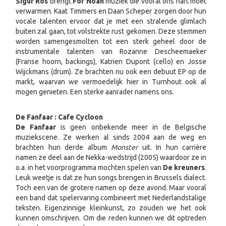
Sigur Ros
brengt
For Noah
muziek die vooral ons hart moet
verwarmen. Kaat Timmers en Daan Scheper zorgen door hun
vocale talenten ervoor dat je met een stralende glimlach
buiten zal gaan, tot volstrekte rust gekomen. Deze stemmen
worden samengesmolten tot een sterk geheel door de
instrumentale talenten van Rozanne Descheemaeker
(Franse hoorn, backings), Katrien Dupont (cello) en Josse
Wijckmans (drum). Ze brachten nu ook een debuut EP op de
markt, waarvan we vermoedelijk hier in Turnhout ook al
mogen genieten. Een sterke aanrader namens ons.
De Fanfaar : Cafe Cycloon
De Fanfaar
is geen onbekende meer in de Belgische
muziekscene. Ze werken al sinds 2004 aan de weg en
brachten hun derde album
Monster
uit. In hun carrière
namen ze deel aan de Nekka-wedstrijd (2005) waardoor ze in
o.a. in het voorprogramma mochten spelen van
De kreuners
.
Leuk weetje is dat ze hun songs brengen in Brussels dialect.
Toch een van de grotere namen op deze avond. Maar vooral
een band dat spelervaring combineert met Nederlandstalige
teksten. Eigenzinnige kleinkunst, zo zouden we het ook
kunnen omschrijven. Om die reden kunnen we dit optreden