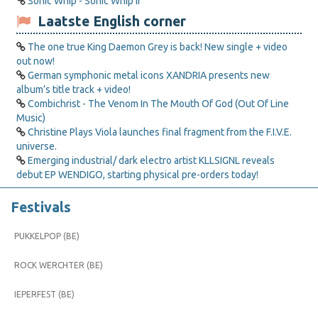
Sonic Whip - Sonic Whip II
Laatste English corner
The one true King Daemon Grey is back! New single + video
out now!
German symphonic metal icons XANDRIA presents new
album’s title track + video!
Combichrist - The Venom In The Mouth Of God (Out Of Line
Music)
Christine Plays Viola launches final fragment from the F.I.V.E.
universe.
Emerging industrial/ dark electro artist KLLSIGNL reveals
debut EP WENDIGO, starting physical pre-orders today!
Festivals
PUKKELPOP (BE)
ROCK WERCHTER (BE)
IEPERFEST (BE)