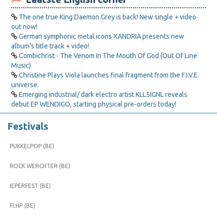
The one true King Daemon Grey is back! New single + video
out now!
German symphonic metal icons XANDRIA presents new
album’s title track + video!
Combichrist - The Venom In The Mouth Of God (Out Of Line
Music)
Christine Plays Viola launches final fragment from the F.I.V.E.
universe.
Emerging industrial/ dark electro artist KLLSIGNL reveals
debut EP WENDIGO, starting physical pre-orders today!
Festivals
PUKKELPOP (BE)
ROCK WERCHTER (BE)
IEPERFEST (BE)
FI:HP (BE)