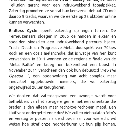
Tellurion garant voor een indrukwekkend totaalpakket.
Zaterdag promoten ze vooral hun kersverse debuut CD met
daarop 9 tracks, waarvan we de eerste op 22 oktober online
kunnen verwachten.
Endless Cycle
speelt zaterdag op eigen terrein. De
Terneuzenaars sloegen in 2005 de handen in elkaar en
speelden sindsdien een indrukwekkend parcours bijeen.
Trash, Death en Progressive Metal doorspekt van 70'ties
Rock en een dosis melancholie, dat is wat je van hen kunt
verwachten. In 2011 wonnen ze de regionale finale van de
'Metal Battle' en kreeg hun bekendheid een boost. In
November 2011 verscheen dan ook hun debuutcd '
Into the
Opaque
...', een opeenvolging van acht complex maar
innovatief opgebouwde nummers, die we zaterdag
ongetwijfeld zullen terughoren.
We denken dat zaterdagavond een avondje wordt voor
liefhebbers van het stevigere genre met een oriëntatie die
breder is dan alleen maar recht-toe-recht-aan metal. Een
kluif voor ondergetekende dus! We zullen niet nalaten foto's
en verslag te posten na de show, maar voor wie echt wil
weten hoe straf onze noorderburen uit hun pijp komen,