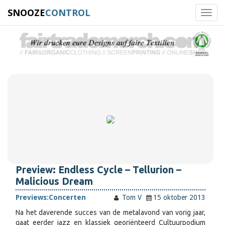
SNOOZE
CONTROL
Toggl
navig
Preview: Endless Cycle – Tellurion –
Malicious Dream
Previews:
Concerten
Tom V
15 oktober 2013
Na het daverende succes van de metalavond van vorig jaar,
gaat eerder jazz en klassiek georiënteerd Cultuurpodium