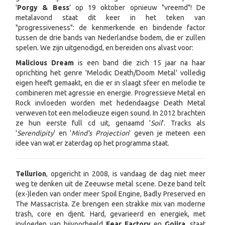
'
Porgy & Bess
' op 19 oktober opnieuw "vreemd"! De
metalavond staat dit keer in het teken van
"progressiveness": de kenmerkende en bindende factor
tussen de drie bands van Nederlandse bodem, die er zullen
spelen. We zijn uitgenodigd, en bereiden ons alvast voor:
Malicious Dream
is een band die zich 15 jaar na haar
oprichting het genre 'Melodic Death/Doom Metal' volledig
eigen heeft gemaakt, en die er in slaagt sfeer en melodie te
combineren met agressie en energie. Progressieve Metal en
Rock invloeden worden met hedendaagse Death Metal
verweven tot een melodieuze eigen sound. In 2012 brachten
ze hun eerste full cd uit, genaamd '
Soil
'. Tracks als
'
Serendipity
' en '
Mind's Projection
' geven je meteen een
idee van wat er zaterdag op het programma staat.
Tellurion
, opgericht in 2008, is vandaag de dag niet meer
weg te denken uit de Zeeuwse metal scene. Deze band telt
(ex-)leden van onder meer Spoil Engine, Badly Preserved en
The Massacrista. Ze brengen een strakke mix van moderne
trash, core en djent. Hard, gevarieerd en energiek, met
invloeden van bijvoorbeeld
Fear Factory
en
Gojira
, staat