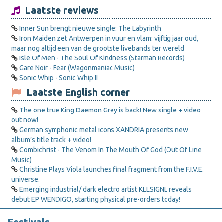
Laatste reviews
Inner Sun brengt nieuwe single: The Labyrinth
Iron Maiden zet Antwerpen in vuur en vlam: vijftig jaar oud,
maar nog altijd een van de grootste livebands ter wereld
Isle Of Men - The Soul Of Kindness (Starman Records)
Gare Noir - Fear (Wagonmaniac Music)
Sonic Whip - Sonic Whip II
Laatste English corner
The one true King Daemon Grey is back! New single + video
out now!
German symphonic metal icons XANDRIA presents new
album’s title track + video!
Combichrist - The Venom In The Mouth Of God (Out Of Line
Music)
Christine Plays Viola launches final fragment from the F.I.V.E.
universe.
Emerging industrial/ dark electro artist KLLSIGNL reveals
debut EP WENDIGO, starting physical pre-orders today!