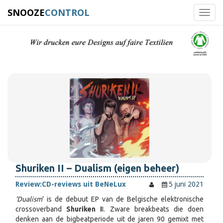
SNOOZE
CONTROL
Toggl
navig
Shuriken II – Dualism (eigen beheer)
Review:
CD-reviews uit BeNeLux
5 juni 2021
‘Dualism
’ is de debuut EP van de Belgische elektronische
crossoverband
Shuriken I
I. Zware breakbeats die doen
denken aan de bigbeatperiode uit de jaren 90 gemixt met