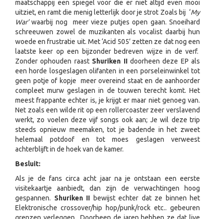
maatschappij een spiegel voor die er niet altijd even mooi
uitziet, en ramt die menig letterlijk door je strot Zoals bij ‘
My
War’
waarbij nog meer vieze putjes open gaan. Snoeihard
schreeuwen zowel de muzikanten als vocalist daarbij hun
woede en frustratie uit. Met ‘Acid 505’ zetten ze dat nog een
laatste keer op een bijzonder bedreven wijze in de verf.
Zonder ophouden raast
Shuriken II
doorheen deze EP als
een horde losgeslagen olifanten in een porseleinwinkel tot
geen potje of kopje meer overeind staat en de aanhoorder
compleet murw geslagen in de touwen terecht komt. Het
meest frappante echter is, je krijgt er maar niet genoeg van.
Net zoals een wilde rit op een rollercoaster zeer verslavend
werkt, zo voelen deze vijf songs ook aan; Je wil deze trip
steeds opnieuw meemaken, tot je badende in het zweet
helemaal potdoof en tot moes geslagen verweest
achterblijft in de hoek van de kamer.
Besluit:
Als je de fans circa acht jaar na je ontstaan een eerste
visitekaartje aanbiedt, dan zijn de verwachtingen hoog
gespannen.
Shuriken II
bewijst echter dat ze binnen het
Elektronische crossover/hip hop/punk/rock etc.. gebeuren
grenzen verleggen,. Doorheen de jaren hebben ze dat live