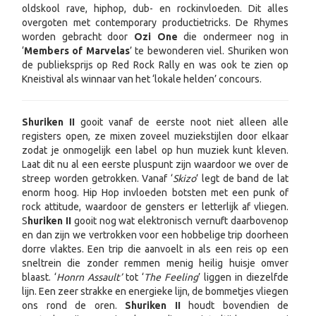
oldskool rave, hiphop, dub- en rockinvloeden. Dit alles
overgoten met contemporary productietricks. De Rhymes
worden gebracht door
Ozi One
die ondermeer nog in
‘
Members of Marvelas
’ te bewonderen viel. Shuriken won
de publieksprijs op Red Rock Rally en was ook te zien op
Kneistival als winnaar van het ‘lokale helden’ concours.
Shuriken II
gooit vanaf de eerste noot niet alleen alle
registers open, ze mixen zoveel muziekstijlen door elkaar
zodat je onmogelijk een label op hun muziek kunt kleven.
Laat dit nu al een eerste pluspunt zijn waardoor we over de
streep worden getrokken. Vanaf ‘
Skizo
’ legt de band de lat
enorm hoog. Hip Hop invloeden botsten met een punk of
rock attitude, waardoor de gensters er letterlijk af vliegen.
S
huriken II
gooit nog wat elektronisch vernuft daarbovenop
en dan zijn we vertrokken voor een hobbelige trip doorheen
dorre vlaktes. Een trip die aanvoelt in als een reis op een
sneltrein die zonder remmen menig heilig huisje omver
blaast. ‘
Honrn Assault’
tot ‘
The Feeling
’ liggen in diezelfde
lijn. Een zeer strakke en energieke lijn, de bommetjes vliegen
ons rond de oren.
Shuriken II
houdt bovendien de