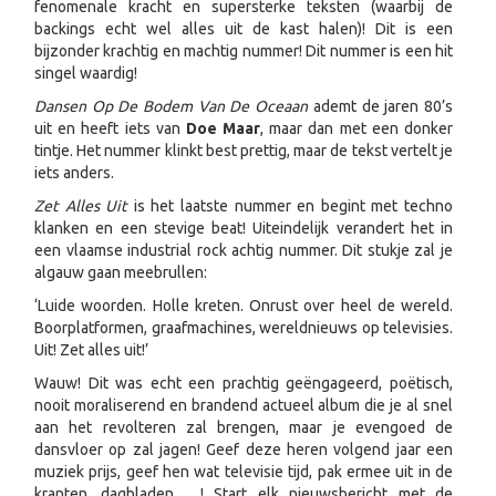
fenomenale kracht en supersterke teksten (waarbij de
backings echt wel alles uit de kast halen)! Dit is een
bijzonder krachtig en machtig nummer! Dit nummer is een hit
singel waardig!
Dansen Op De Bodem Van De Oceaan
ademt de jaren 80’s
uit en heeft iets van
Doe Maar
, maar dan met een donker
tintje. Het nummer klinkt best prettig, maar de tekst vertelt je
iets anders.
Zet Alles Uit
is het laatste nummer en begint met techno
klanken en een stevige beat! Uiteindelijk verandert het in
een vlaamse industrial rock achtig nummer. Dit stukje zal je
algauw gaan meebrullen:
‘Luide woorden. Holle kreten. Onrust over heel de wereld.
Boorplatformen, graafmachines, wereldnieuws op televisies.
Uit! Zet alles uit!’
Wauw! Dit was echt een prachtig geëngageerd, poëtisch,
nooit moraliserend en brandend actueel album die je al snel
aan het revolteren zal brengen, maar je evengoed de
dansvloer op zal jagen! Geef deze heren volgend jaar een
muziek prijs, geef hen wat televisie tijd, pak ermee uit in de
kranten, dagbladen …! Start elk nieuwsbericht met de