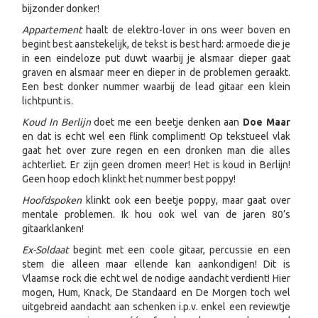
bijzonder donker!
Appartement
haalt de elektro-lover in ons weer boven en
begint best aanstekelijk, de tekst is best hard: armoede die je
in een eindeloze put duwt waarbij je alsmaar dieper gaat
graven en alsmaar meer en dieper in de problemen geraakt.
Een best donker nummer waarbij de lead gitaar een klein
lichtpunt is.
Koud In Berlijn
doet me een beetje denken aan
Doe Maar
en dat is echt wel een flink compliment! Op tekstueel vlak
gaat het over zure regen en een dronken man die alles
achterliet. Er zijn geen dromen meer! Het is koud in Berlijn!
Geen hoop edoch klinkt het nummer best poppy!
Hoofdspoken
klinkt ook een beetje poppy, maar gaat over
mentale problemen. Ik hou ook wel van de jaren 80’s
gitaarklanken!
Ex-Soldaat
begint met een coole gitaar, percussie en een
stem die alleen maar ellende kan aankondigen! Dit is
Vlaamse rock die echt wel de nodige aandacht verdient! Hier
mogen, Hum, Knack, De Standaard en De Morgen toch wel
uitgebreid aandacht aan schenken i.p.v. enkel een reviewtje