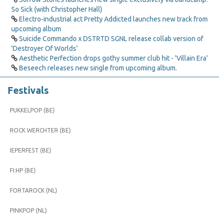
So Sick (with Christopher Hall)
Electro-industrial act Pretty Addicted launches new track from
upcoming album
Suicide Commando x DSTRTD SGNL release collab version of
'Destroyer Of Worlds'
Aesthetic Perfection drops gothy summer club hit - 'Villain Era'
Beseech releases new single from upcoming album.
Festivals
PUKKELPOP (BE)
ROCK WERCHTER (BE)
IEPERFEST (BE)
FI:HP (BE)
FORTAROCK (NL)
PINKPOP (NL)