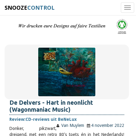
SNOOZE
CONTROL
Tog
navi
De Delvers - Hart in neonlicht
(Wagonmaniac Music)
Review:
CD-reviews uit BeNeLux
Van Muylem
4 november 2022
Donker, pikzwart,
dreigend, met een retro 80’s toets én in het Nederlands!