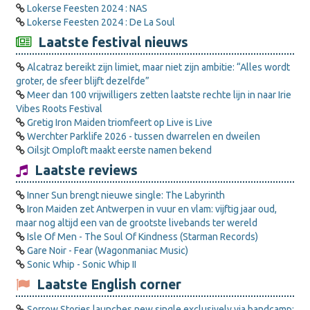
Lokerse Feesten 2024 : NAS
Lokerse Feesten 2024 : De La Soul
Laatste festival nieuws
Alcatraz bereikt zijn limiet, maar niet zijn ambitie: “Alles wordt
groter, de sfeer blijft dezelfde”
Meer dan 100 vrijwilligers zetten laatste rechte lijn in naar Irie
Vibes Roots Festival
Gretig Iron Maiden triomfeert op Live is Live
Werchter Parklife 2026 - tussen dwarrelen en dweilen
Oilsjt Omploft maakt eerste namen bekend
Laatste reviews
Inner Sun brengt nieuwe single: The Labyrinth
Iron Maiden zet Antwerpen in vuur en vlam: vijftig jaar oud,
maar nog altijd een van de grootste livebands ter wereld
Isle Of Men - The Soul Of Kindness (Starman Records)
Gare Noir - Fear (Wagonmaniac Music)
Sonic Whip - Sonic Whip II
Laatste English corner
Sorrow Stories launches new single exclusively via bandcamp: