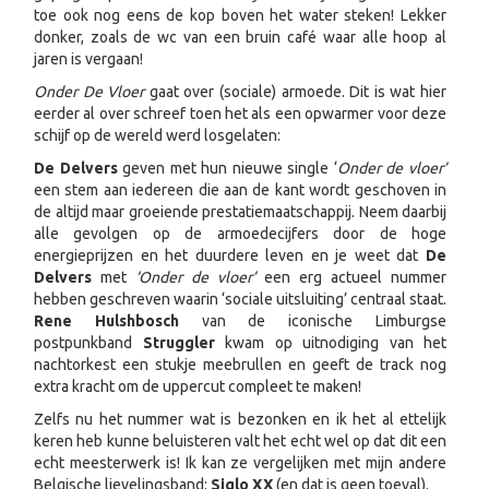
toe ook nog eens de kop boven het water steken! Lekker
donker, zoals de wc van een bruin café waar alle hoop al
jaren is vergaan!
Onder De Vloer
gaat over (sociale) armoede. Dit is wat hier
eerder al over schreef toen het als een opwarmer voor deze
schijf op de wereld werd losgelaten:
De Delvers
geven met hun nieuwe single ‘
Onder de vloer’
een stem aan iedereen die aan de kant wordt geschoven in
de altijd maar groeiende prestatiemaatschappij. Neem daarbij
alle gevolgen op de armoedecijfers door de hoge
energieprijzen en het duurdere leven en je weet dat
De
Delvers
met
‘Onder de vloer’
een erg actueel nummer
hebben geschreven waarin ‘sociale uitsluiting’ centraal staat.
Rene Hulshbosch
van de iconische Limburgse
postpunkband
Struggler
kwam op uitnodiging van het
nachtorkest een stukje meebrullen en geeft de track nog
extra kracht om de uppercut compleet te maken!
Zelfs nu het nummer wat is bezonken en ik het al ettelijk
keren heb kunne beluisteren valt het echt wel op dat dit een
echt meesterwerk is! Ik kan ze vergelijken met mijn andere
Belgische lievelingsband:
Siglo XX
(en dat is geen toeval).