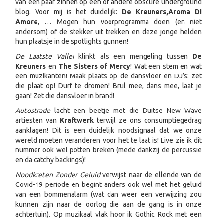
van een paar zinnen op één of andere obscure underground
blog. Voor mij is het duidelijk:
De Kreuners,
Aroma Di
Amore
, … Mogen hun voorprogramma doen (en niet
andersom) of de stekker uit trekken en deze jonge helden
hun plaatsje in de spotlights gunnen!
De Laatste Vallei
klinkt als een mengeling tussen
De
Kreuners
en
The Sisters of Mercy
! Wat een stem en wat
een muzikanten! Maak plaats op de dansvloer en DJ’s: zet
die plaat op! Durf te dromen! Brul mee, dans mee, laat je
gaan! Zet die dansvloer in brand!
Autostrade
lacht een beetje met die Duitse New Wave
artiesten van
Kraftwerk
terwijl ze ons consumptiegedrag
aanklagen! Dit is een duidelijk noodsignaal dat we onze
wereld moeten veranderen voor het te laat is! Live zie ik dit
nummer ook wel potten breken (mede dankzij de percussie
en da catchy backings)!
Noodkreten Zonder Geluid
verwijst naar de ellende van de
Covid-19 periode en begint anders ook wel met het geluid
van een bommenalarm (wat dan weer een verwijzing zou
kunnen zijn naar de oorlog die aan de gang is in onze
achtertuin). Op muzikaal vlak hoor ik Gothic Rock met een