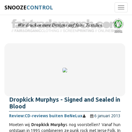
SNOOZE
CONTROL
Toggl
navig
Dropkick Murphys - Signed and Sealed in
Blood
Review:
CD-reviews buiten BeNeLux
6 januari 2013
Moeten wij
Dropkick Murphy
s nog voorstellen? Vanaf hun
ontstaan in 1995 combineren ze punk rock met Ierse Folk. In