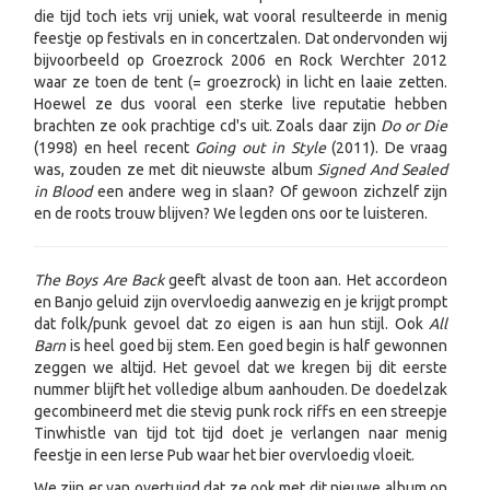
die tijd toch iets vrij uniek, wat vooral resulteerde in menig
feestje op festivals en in concertzalen. Dat ondervonden wij
bijvoorbeeld op Groezrock 2006 en Rock Werchter 2012
waar ze toen de tent (= groezrock) in licht en laaie zetten.
Hoewel ze dus vooral een sterke live reputatie hebben
brachten ze ook prachtige cd's uit. Zoals daar zijn
Do or Die
(1998) en heel recent
Going out in Style
(2011). De vraag
was, zouden ze met dit nieuwste album
Signed And Sealed
in Blood
een andere weg in slaan? Of gewoon zichzelf zijn
en de roots trouw blijven? We legden ons oor te luisteren.
The Boys Are Back
geeft alvast de toon aan. Het accordeon
en Banjo geluid zijn overvloedig aanwezig en je krijgt prompt
dat folk/punk gevoel dat zo eigen is aan hun stijl. Ook
All
Barn
is heel goed bij stem. Een goed begin is half gewonnen
zeggen we altijd. Het gevoel dat we kregen bij dit eerste
nummer blijft het volledige album aanhouden. De doedelzak
gecombineerd met die stevig punk rock riffs en een streepje
Tinwhistle van tijd tot tijd doet je verlangen naar menig
feestje in een Ierse Pub waar het bier overvloedig vloeit.
We zijn er van overtuigd dat ze ook met dit nieuwe album on