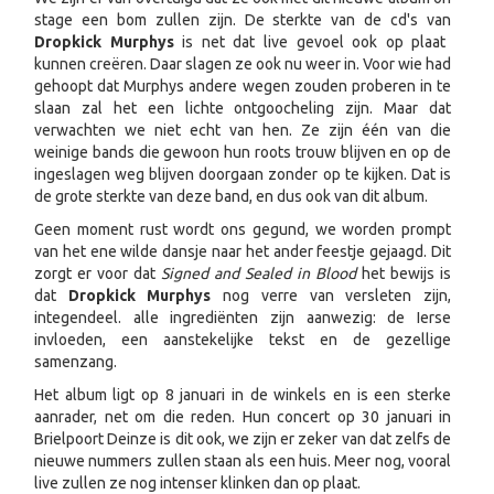
stage een bom zullen zijn. De sterkte van de cd's van
Dropkick Murphys
is net dat live gevoel ook op plaat
kunnen creëren. Daar slagen ze ook nu weer in. Voor wie had
gehoopt dat Murphys andere wegen zouden proberen in te
slaan zal het een lichte ontgoocheling zijn. Maar dat
verwachten we niet echt van hen. Ze zijn één van die
weinige bands die gewoon hun roots trouw blijven en op de
ingeslagen weg blijven doorgaan zonder op te kijken. Dat is
de grote sterkte van deze band, en dus ook van dit album.
Geen moment rust wordt ons gegund, we worden prompt
van het ene wilde dansje naar het ander feestje gejaagd. Dit
zorgt er voor dat
Signed and Sealed in Blood
het bewijs is
dat
Dropkick Murphys
nog verre van versleten zijn,
integendeel. alle ingrediënten zijn aanwezig: de Ierse
invloeden, een aanstekelijke tekst en de gezellige
samenzang.
Het album ligt op 8 januari in de winkels en is een sterke
aanrader, net om die reden. Hun concert op 30 januari in
Brielpoort Deinze is dit ook, we zijn er zeker van dat zelfs de
nieuwe nummers zullen staan als een huis. Meer nog, vooral
live zullen ze nog intenser klinken dan op plaat.