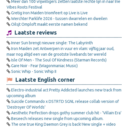
Meer dan 100 vrijwilligers zetten laatste rechte lijn in naar Irie
Vibes Roots Festival
Gretig Iron Maiden triomfeert op Live is Live
Werchter Parklife 2026 - tussen dwarrelen en dweilen
Oilsjt Omploft maakt eerste namen bekend
Laatste reviews
Inner Sun brengt nieuwe single: The Labyrinth
Iron Maiden zet Antwerpen in vuur en vlam: vijftig jaar oud,
maar nog altijd een van de grootste livebands ter wereld
Isle Of Men - The Soul Of Kindness (Starman Records)
Gare Noir - Fear (Wagonmaniac Music)
Sonic Whip - Sonic Whip II
Laatste English corner
Electro-industrial act Pretty Addicted launches new track from
upcoming album
Suicide Commando x DSTRTD SGNL release collab version of
'Destroyer Of Worlds'
Aesthetic Perfection drops gothy summer club hit - 'Villain Era'
Beseech releases new single from upcoming album.
The one true King Daemon Grey is back! New single + video