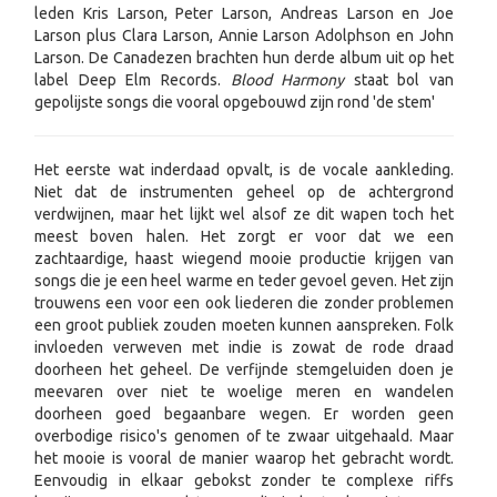
leden Kris Larson, Peter Larson, Andreas Larson en Joe
Larson plus Clara Larson, Annie Larson Adolphson en John
Larson. De Canadezen brachten hun derde album uit op het
label Deep Elm Records.
Blood Harmony
staat bol van
gepolijste songs die vooral opgebouwd zijn rond 'de stem'
Het eerste wat inderdaad opvalt, is de vocale aankleding.
Niet dat de instrumenten geheel op de achtergrond
verdwijnen, maar het lijkt wel alsof ze dit wapen toch het
meest boven halen. Het zorgt er voor dat we een
zachtaardige, haast wiegend mooie productie krijgen van
songs die je een heel warme en teder gevoel geven. Het zijn
trouwens een voor een ook liederen die zonder problemen
een groot publiek zouden moeten kunnen aanspreken. Folk
invloeden verweven met indie is zowat de rode draad
doorheen het geheel. De verfijnde stemgeluiden doen je
meevaren over niet te woelige meren en wandelen
doorheen goed begaanbare wegen. Er worden geen
overbodige risico's genomen of te zwaar uitgehaald. Maar
het mooie is vooral de manier waarop het gebracht wordt.
Eenvoudig in elkaar gebokst zonder te complexe riffs