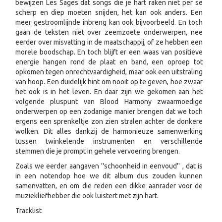
bewijzen Les Sages dat songs die je hart raken niet per se
scherp en diep moeten snijden, het kan ook anders. Een
meer gestroomlijnde inbreng kan ook bijvoorbeeld. En toch
gaan de teksten niet over zeemzoete onderwerpen, nee
eerder over misvatting in de maatschappij, of ze hebben een
morele boodschap. En toch blijft er een waas van positieve
energie hangen rond de plaat en band, een oproep tot
opkomen tegen onrechtvaardigheid, maar ook een uitstraling
van hoop. Een duidelijk hint om nooit op te geven, hoe zwaar
het ook is in het leven. En daar zijn we gekomen aan het
volgende pluspunt van Blood Harmony zwaarmoedige
onderwerpen op een zodanige manier brengen dat we toch
ergens een sprenkeltje zon zien stralen achter de donkere
wolken. Dit alles dankzij de harmonieuze samenwerking
tussen twinkelende instrumenten en verschillende
stemmen die je prompt in gehele vervoering brengen.
Zoals we eerder aangaven ''schoonheid in eenvoud'' , dat is
in een notendop hoe we dit album dus zouden kunnen
samenvatten, en om die reden een dikke aanrader voor de
muziekliefhebber die ook luistert met zijn hart.
Tracklist