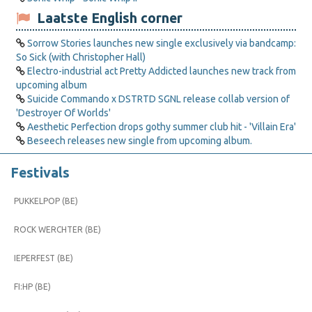
Laatste English corner
Sorrow Stories launches new single exclusively via bandcamp:
So Sick (with Christopher Hall)
Electro-industrial act Pretty Addicted launches new track from
upcoming album
Suicide Commando x DSTRTD SGNL release collab version of
'Destroyer Of Worlds'
Aesthetic Perfection drops gothy summer club hit - 'Villain Era'
Beseech releases new single from upcoming album.
Festivals
PUKKELPOP (BE)
ROCK WERCHTER (BE)
IEPERFEST (BE)
FI:HP (BE)