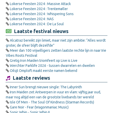
Lokerse Feesten 2024 : Massive Attack
Lokerse Feesten 2024 : Trentemøller
Lokerse Feesten 2024 : Whispering Sons
Lokerse Feesten 2024 : NAS
Lokerse Feesten 2024 : De La Soul
Laatste festival nieuws
Alcatraz bereikt zijn limiet, maar niet zijn ambitie: “Alles wordt
groter, de sfeer blijft dezelfde”
Meer dan 100 vrijwilligers zetten laatste rechte lijn in naar Irie
Vibes Roots Festival
Gretig Iron Maiden triomfeert op Live is Live
Werchter Parklife 2026 - tussen dwarrelen en dweilen
Oilsjt Omploft maakt eerste namen bekend
Laatste reviews
Inner Sun brengt nieuwe single: The Labyrinth
Iron Maiden zet Antwerpen in vuur en vlam: vijftig jaar oud,
maar nog altijd een van de grootste livebands ter wereld
Isle Of Men - The Soul Of Kindness (Starman Records)
Gare Noir - Fear (Wagonmaniac Music)
Sonic Whip - Sonic Whip II