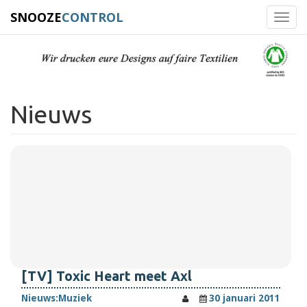
SNOOZE
CONTROL
Toggl
navig
Nieuws
[TV] Toxic Heart meet Axl
Nieuws:
Muziek
30 januari 2011