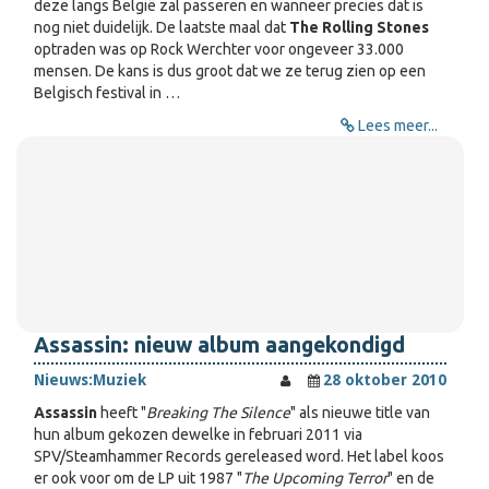
deze langs België zal passeren en wanneer precies dat is
nog niet duidelijk. De laatste maal dat
The Rolling Stones
optraden was op Rock Werchter voor ongeveer 33.000
mensen. De kans is dus groot dat we ze terug zien op een
Belgisch festival in …
Lees meer...
Assassin: nieuw album aangekondigd
Nieuws:
Muziek
28 oktober 2010
Assassin
heeft "
Breaking The Silence
" als nieuwe title van
hun album gekozen dewelke in februari 2011 via
SPV/Steamhammer Records gereleased word. Het label koos
er ook voor om de LP uit 1987 "
The Upcoming Terror
" en de