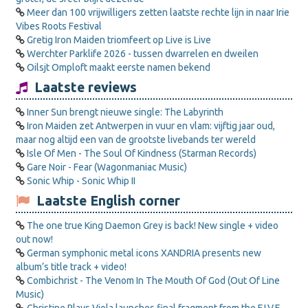
Meer dan 100 vrijwilligers zetten laatste rechte lijn in naar Irie
Vibes Roots Festival
Gretig Iron Maiden triomfeert op Live is Live
Werchter Parklife 2026 - tussen dwarrelen en dweilen
Oilsjt Omploft maakt eerste namen bekend
Laatste reviews
Inner Sun brengt nieuwe single: The Labyrinth
Iron Maiden zet Antwerpen in vuur en vlam: vijftig jaar oud,
maar nog altijd een van de grootste livebands ter wereld
Isle Of Men - The Soul Of Kindness (Starman Records)
Gare Noir - Fear (Wagonmaniac Music)
Sonic Whip - Sonic Whip II
Laatste English corner
The one true King Daemon Grey is back! New single + video
out now!
German symphonic metal icons XANDRIA presents new
album’s title track + video!
Combichrist - The Venom In The Mouth Of God (Out Of Line
Music)