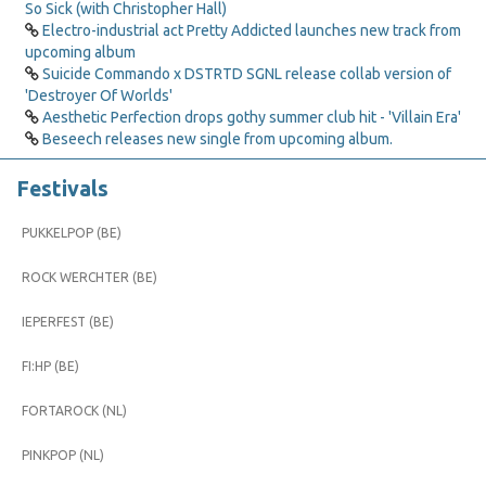
So Sick (with Christopher Hall)
Electro-industrial act Pretty Addicted launches new track from
upcoming album
Suicide Commando x DSTRTD SGNL release collab version of
'Destroyer Of Worlds'
Aesthetic Perfection drops gothy summer club hit - 'Villain Era'
Beseech releases new single from upcoming album.
Festivals
PUKKELPOP (BE)
ROCK WERCHTER (BE)
IEPERFEST (BE)
FI:HP (BE)
FORTAROCK (NL)
PINKPOP (NL)