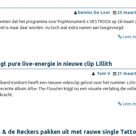
Dennis De Loor
23 maart
e weten dat het programma voor PopMonument x VESTROCK op 28 maart
et is maar daar worden nu toch wat extra namen aan toegevoegd.
Lees me
t pure live-energie in nieuwe clip Lillith
Tom V
21 maart
lband Ironborn heeft een nieuwe videoclip gelost voor het nummer
Lilli
 recente album
After The Flood
en krijgt nu een visuele vertaling die voll
kracht.
Lees me
 & de Røckers pakken uit met rauwe single Tatt