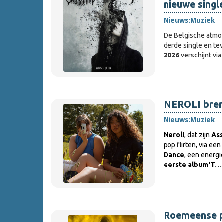
nieuwe singl
Nieuws:
Muziek
De Belgische atmo
derde single en te
2026
verschijnt vi
NEROLI breng
Nieuws:
Muziek
Neroli
, dat zijn
Ass
pop flirten, via ee
Dance
, een energi
eerste album
‘T…
Roemeense p