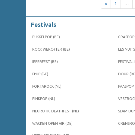
«
1
…
Festivals
PUKKELPOP (BE)
GRASPOP 
ROCK WERCHTER (BE)
LES NUITS
IEPERFEST (BE)
FESTIVAL
FI:HP (BE)
DOUR (BE
FORTAROCK (NL)
PAASPOP 
PINKPOP (NL)
VESTROCK
NEUROTIC DEATHFEST (NL)
SLAM DUN
WACKEN OPEN AIR (DE)
GRENSROC