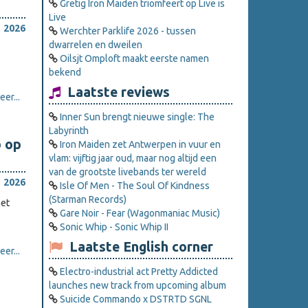
Gretig Iron Maiden triomfeert op Live is
Live
 2026
Werchter Parklife 2026 - tussen
dwarrelen en dweilen
Oilsjt Omploft maakt eerste namen
bekend
Laatste reviews
er...
Inner Sun brengt nieuwe single: The
Labyrinth
o op
Iron Maiden zet Antwerpen in vuur en
vlam: vijftig jaar oud, maar nog altijd een
van de grootste livebands ter wereld
 2026
Isle Of Men - The Soul Of Kindness
(Starman Records)
het
Gare Noir - Fear (Wagonmaniac Music)
Sonic Whip - Sonic Whip II
Laatste English corner
er...
Electro-industrial act Pretty Addicted
launches new track from upcoming album
Suicide Commando x DSTRTD SGNL