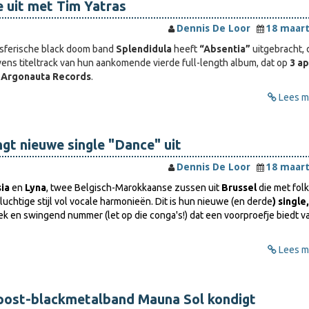
e uit met Tim Yatras
Dennis De Loor
18 maart
sferische black doom band
Splendidula
heeft
“Absentia”
uitgebracht, 
vens titeltrack van hun aankomende vierde full-length album, dat op
3 ap
a
Argonauta Records
.
Lees me
t nieuwe single "Dance" uit
Dennis De Loor
18 maart
ia
en
Lyna
, twee Belgisch-Marokkaanse zussen uit
Brussel
die met fol
n luchtige stijl vol vocale harmonieën. Dit is hun nieuwe (en derde
) single,
ek en swingend nummer (let op die conga's!) dat een voorproefje biedt v
Lees me
ost-blackmetalband Mauna Sol kondigt