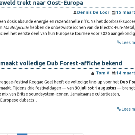
eweld trekt naar Oost-Europa
Dennis De Loor
15 maart
een dosis absurde energie en razendsnelle riffs. Na het doorbraak­s­ucce
um
Ma Belgitude
hebben de onbetwiste iconen van de Electro-Fun-Metal
ficieel het eerste deel van hun Europese tournee voor 2026 aangekondig
Lees me
 maakt volledige Dub Forest-affiche bekend
Tom V
14 maart
reggae-festival Reggae Geel heeft de volledige line-up voor het
Dub Fo
akt. Tijdens drie festivaldagen — van
30 juli tot 1 augustus
— brengt
 mix van Britse soundsystem-iconen, Jamaicaanse cultartiesten,
n Europese dubacts…
Lees me