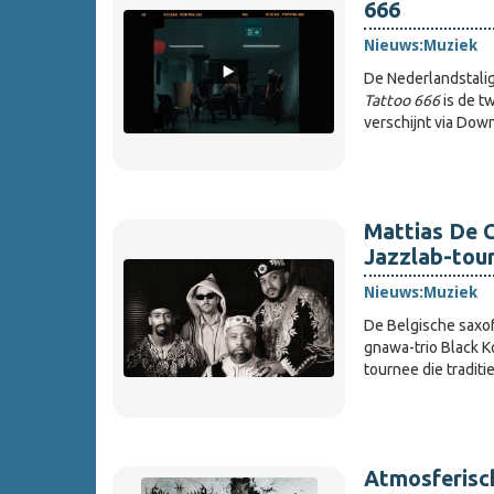
666
Nieuws:
Muziek
De Nederlandstalig
Tattoo 666
is de t
verschijnt via Down
Mattias De C
Jazzlab-tou
Nieuws:
Muziek
De Belgische saxof
gnawa-trio Black Ko
tournee die tradit
Atmosferisc