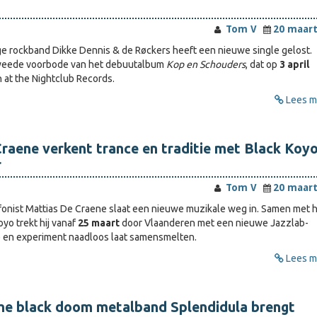
Tom V
20 maart
e rockband Dikke Dennis & de Røckers heeft een nieuwe single gelost.
weede voorbode van het debuutalbum
Kop en Schouders
, dat op
3 april
 at the Nightclub Records.
Lees me
raene verkent trance en traditie met Black Koy
r
Tom V
20 maart
onist Mattias De Craene slaat een nieuwe muzikale weg in. Samen met 
yo trekt hij vanaf
25 maart
door Vlaanderen met een nieuwe Jazzlab-
ie en experiment naadloos laat samensmelten.
Lees me
he black doom metalband Splendidula brengt