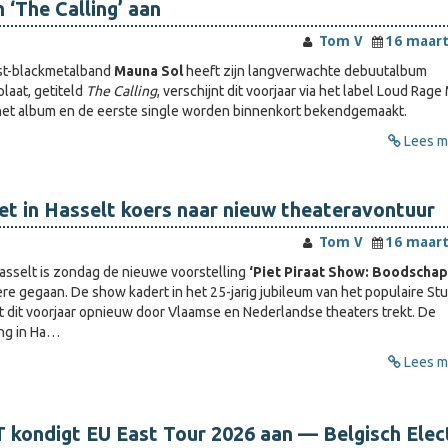
‘The Calling’ aan
Tom V
16 maart
t-blackmetalband
Mauna Sol
heeft zijn langverwachte debuutalbum
laat, getiteld
The Calling
, verschijnt dit voorjaar via het label Loud Rage
het album en de eerste single worden binnenkort bekendgemaakt.
Lees me
zet in Hasselt koers naar nieuw theateravontuur
Tom V
16 maart
Hasselt is zondag de nieuwe voorstelling
‘Piet Piraat Show: Boodschap
re gegaan. De show kadert in het 25-jarig jubileum van het populaire St
 dit voorjaar opnieuw door Vlaamse en Nederlandse theaters trekt. De
ing in Ha…
Lees me
kondigt EU East Tour 2026 aan — Belgisch Elec