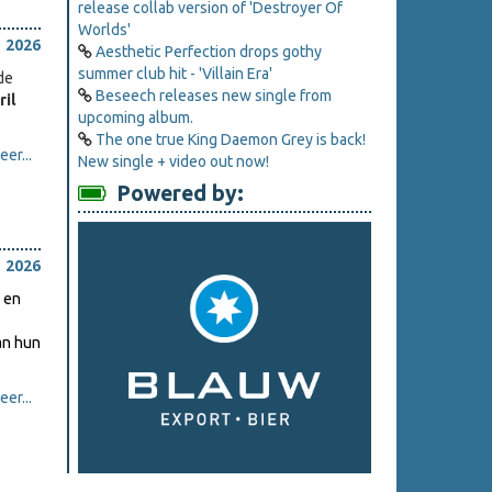
release collab version of 'Destroyer Of
Worlds'
 2026
Aesthetic Perfection drops gothy
summer club hit - 'Villain Era'
de
Beseech releases new single from
ril
upcoming album.
The one true King Daemon Grey is back!
er...
New single + video out now!
Powered by:
 2026
k en
an hun
er...