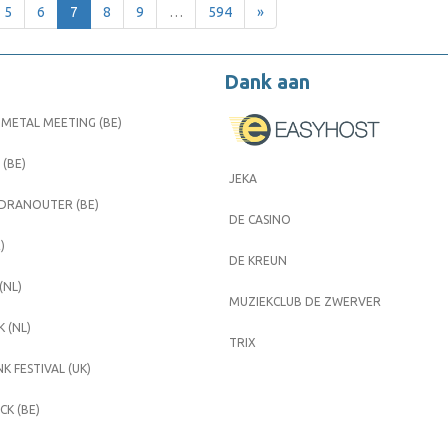
5
6
7
8
9
…
594
»
Dank aan
METAL MEETING (BE)
 (BE)
JEKA
 DRANOUTER (BE)
DE CASINO
)
DE KREUN
(NL)
MUZIEKCLUB DE ZWERVER
 (NL)
TRIX
K FESTIVAL (UK)
K (BE)