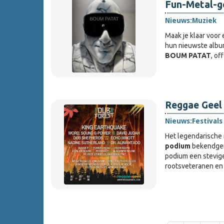
Fun-Metal-g
Nieuws:
Muziek
Maak je klaar voor 
hun nieuwste alb
BOUM PATAT
, of
Reggae Geel
Nieuws:
Festivals
Het legendarische 
podium
bekendgema
podium een stevige
rootsveteranen e