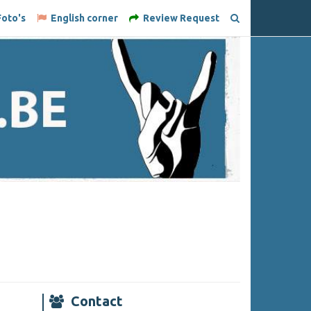
oto's
English corner
Review Request
Contact