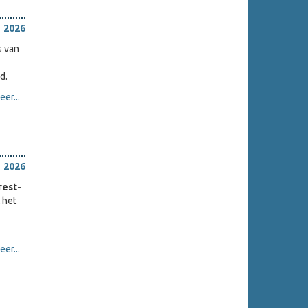
 2026
s van
,
d.
er...
 2026
rest-
 het
er...