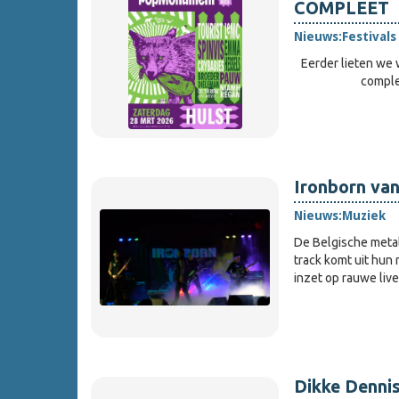
COMPLEET
Nieuws:
Festivals
Eerder lieten w
comple
Ironborn vang
Nieuws:
Muziek
De Belgische meta
track komt uit hun
inzet op rauwe live
Dikke Dennis