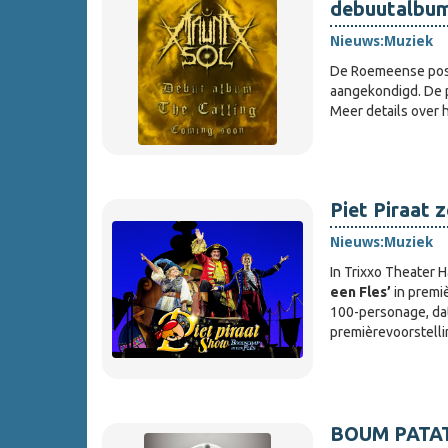
debuutalbum 
Nieuws:
Muziek
De Roemeense pos
aangekondigd. De p
Meer details over 
Piet Piraat 
Nieuws:
Muziek
In Trixxo Theater 
een Fles’
in premiè
100-personage, dat
premièrevoorstell
BOUM PATAT 