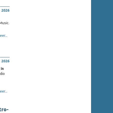
 2026
 Music.
er...
 2026
 in
udio
er...
tro-