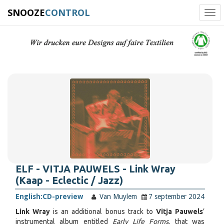
SNOOZE
CONTROL
Tog
navi
ELF - VITJA PAUWELS - Link Wray
(Kaap - Eclectic / Jazz)
English:
CD-preview
Van Muylem
7 september 2024
Link Wray
is an additional bonus track to
Vitja Pauwels
’
instrumental album entitled
Early Life Forms
, that was