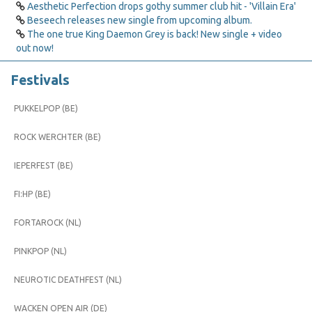
Aesthetic Perfection drops gothy summer club hit - 'Villain Era'
Beseech releases new single from upcoming album.
The one true King Daemon Grey is back! New single + video
out now!
Festivals
PUKKELPOP (BE)
ROCK WERCHTER (BE)
IEPERFEST (BE)
FI:HP (BE)
FORTAROCK (NL)
PINKPOP (NL)
NEUROTIC DEATHFEST (NL)
WACKEN OPEN AIR (DE)