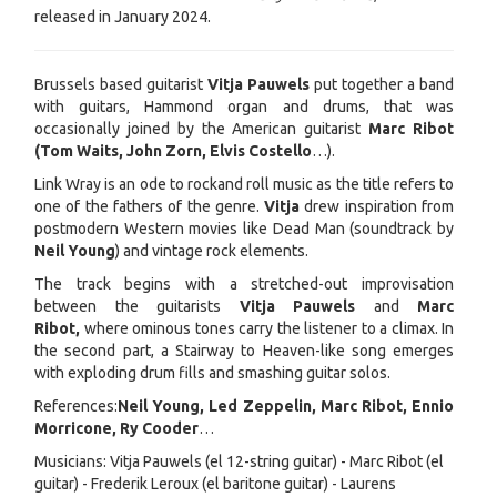
released in January 2024.
Brussels based guitarist
Vitja Pauwels
put together a band
with guitars, Hammond organ and drums, that was
occasionally joined by the American guitarist
Marc Ribot
(Tom Waits, John Zorn, Elvis Costello
…).
Link Wray is an ode to rockand roll music as the title refers to
one of the fathers of the genre.
Vitja
drew inspiration from
postmodern Western movies like Dead Man (soundtrack by
Neil Young
) and vintage rock elements.
The track begins with a stretched-out improvisation
between the guitarists
Vitja Pauwels
and
Marc
Ribot,
where ominous tones carry the listener to a climax. In
the second part, a Stairway to Heaven-like song emerges
with exploding drum fills and smashing guitar solos.
References:
Neil Young, Led Zeppelin, Marc Ribot, Ennio
Morricone, Ry Cooder
…
Musicians: Vitja Pauwels (el 12-string guitar) - Marc Ribot (el
guitar) - Frederik Leroux (el baritone guitar) - Laurens