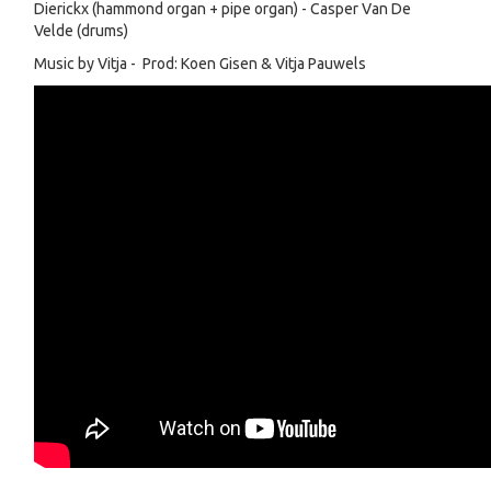
Dierickx (hammond organ + pipe organ) - Casper Van De
Velde (drums)
Music by Vitja - Prod: Koen Gisen & Vitja Pauwels