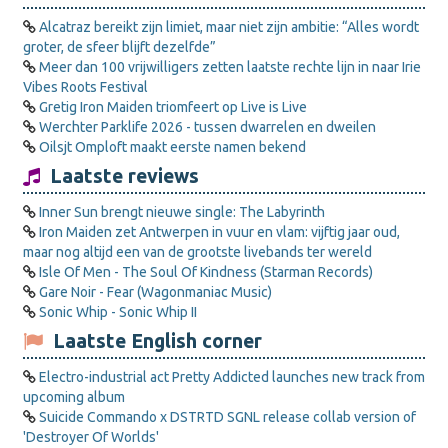
Alcatraz bereikt zijn limiet, maar niet zijn ambitie: “Alles wordt
groter, de sfeer blijft dezelfde”
Meer dan 100 vrijwilligers zetten laatste rechte lijn in naar Irie
Vibes Roots Festival
Gretig Iron Maiden triomfeert op Live is Live
Werchter Parklife 2026 - tussen dwarrelen en dweilen
Oilsjt Omploft maakt eerste namen bekend
Laatste reviews
Inner Sun brengt nieuwe single: The Labyrinth
Iron Maiden zet Antwerpen in vuur en vlam: vijftig jaar oud,
maar nog altijd een van de grootste livebands ter wereld
Isle Of Men - The Soul Of Kindness (Starman Records)
Gare Noir - Fear (Wagonmaniac Music)
Sonic Whip - Sonic Whip II
Laatste English corner
Electro-industrial act Pretty Addicted launches new track from
upcoming album
Suicide Commando x DSTRTD SGNL release collab version of
'Destroyer Of Worlds'